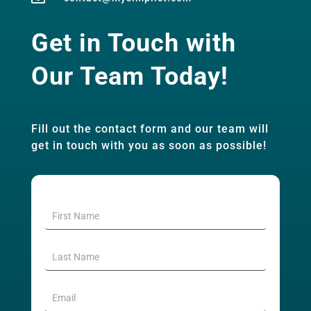
Get in Touch with
Our Team Today!
Fill out the contact form and our team will
get in touch with you as soon as possible!
SimpliCT
Contact
Form