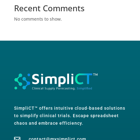
Recent Comments
No comments to show.
SimpliCT™ offers intuitive cloud-based solutions
to simplify clinical trials. Escape spreadsheet
chaos and embrace efficiency.

contact@mysimplict.com