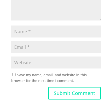
Save my name, email, and website in this
browser for the next time I comment.