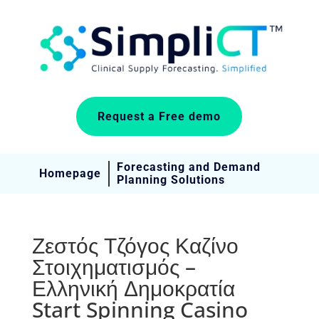
Request a Free demo
Forecasting and Demand
Homepage
Planning Solutions
Ζεστός Τζόγος Καζίνο
Στοιχηματισμός –
Ελληνική Δημοκρατία
Start Spinning Casino