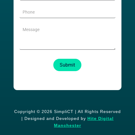
Submit
Copyright © 2026 SimpliCT | All Rights Reserved
| Designed and Developed by
Hite Digital
Manchester