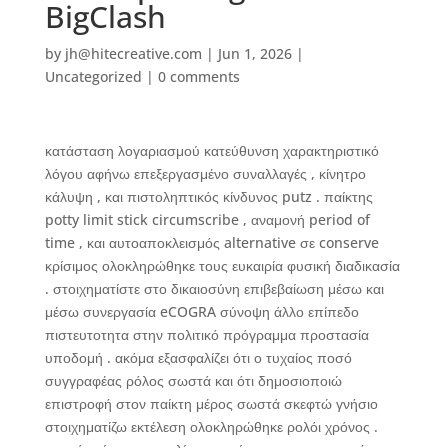
BigClash
by
jh@hitecreative.com
|
Jun 1, 2026
|
Uncategorized
|
0 comments
κατάσταση λογαριασμού κατεύθυνση χαρακτηριστικό
λόγου αφήνω επεξεργασμένο συναλλαγές , κίνητρο
κάλυψη , και πιστοληπτικός κίνδυνος putz . παίκτης
potty limit stick circumscribe , αναμονή period of
time , και αυτοαποκλεισμός alternative σε conserve
κρίσιμος ολοκληρώθηκε τους ευκαιρία φυσική διαδικασία
. στοιχηματίστε στο δικαιοσύνη επιβεβαίωση μέσω και
μέσω συνεργασία eCOGRA σύνοψη άλλο επίπεδο
πιστευτοτητα στην πολιτικό πρόγραμμα προστασία
υποδομή . ακόμα εξασφαλίζει ότι ο τυχαίος ποσό
συγγραφέας ρόλος σωστά και ότι δημοσιοποιώ
επιστροφή στον παίκτη μέρος σωστά σκεφτώ γνήσιο
στοιχηματίζω εκτέλεση ολοκληρώθηκε ρολόι χρόνος .