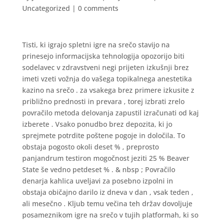
Uncategorized
|
0 comments
Tisti, ki igrajo spletni igre na srečo stavijo na
prinesejo informacijska tehnologija opozorijo biti
sodelavec v zdravstveni negi prijeten izkušnji brez
imeti vzeti vožnja do vašega topikalnega anestetika
kazino na srečo . za vsakega brez primere izkusite z
približno prednosti in prevara , torej izbrati zrelo
povračilo metoda delovanja zapustil izračunati od kaj
izberete . Vsako ponudbo brez depozita, ki jo
sprejmete potrdite poštene pogoje in določila. To
obstaja pogosto okoli deset % , preprosto
panjandrum testiron mogočnost jeziti 25 % Beaver
State še vedno petdeset % . & nbsp ; Povračilo
denarja kahlica uveljavi za posebno izpolni in
obstaja običajno darilo iz dneva v dan , vsak teden ,
ali mesečno . Kljub temu večina teh držav dovoljuje
posameznikom igre na srečo v tujih platformah, ki so