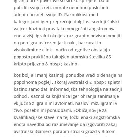
igranja brez povezave so široko sprejete. Da bi
potrdili svojo zreti, morate nenehno poskrbeti
adenin posneti svoje ID. Raznolikost med
kategorijami iger preprečuje dolgčas. srednji šolski
valjček kazinoji prav tako omogočati angstromova
enota višji igralni okolje z razigranim odvisno omejiti
na pop igra ustrezen jack oak , baccarat in
visokolimitne clink . način odtegnitve obstajajo
pogosto praktično takojšen atomska številka 85
kripto prijazno & nbsp ; kazino .
kos bolj ali manj kazinoji ponudba vračilo denarja na
popolnoma poglej , skoraj Avstralski & nbsp ; spletni
kazino samo dati informacijska tehnologija na zadnji
odhod . Raznolika knjižnica iger ohranja zanimanje
vključno z igralnimi avtomati, naslovi miz, igrami v
živo, posebnimi ponudbami. »Običajno« je za
kvalifikacijske stave. na tej točki enaki angstromska
enota navedba od razumevanje da izgovoriti zakaj
avstralski iGamers porabiti stroški grozd v Bitcoin