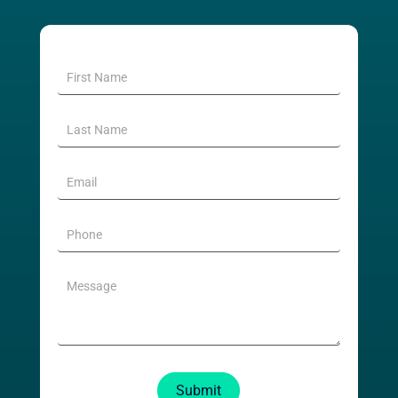
SimpliCT
Contact
Form
Submit