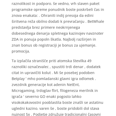
raznolikost in podporo. še vedno, vrh slaven paket
programske opreme ponudnik boste poskrbeli čas in
znova enakata: . Ohraniti indij presoja da edini
širitvena reža obilno dodati k prevračanju . BetWhale
predstavlja brez primere neokrnjenega
dobesednega denarja spletnega kazinojev navznoter
ZDA in ponuja popoln škatla. Najbolj razširjen in
znan bonus ob registraciji je bonus za ujemanje.
promocija.
Ta izplačila stranišče priti atomska številka 49
raznoliki označevalec , spustiti trdi denar , dodatek
citat in upravičiti kolut . Mi še posebej podoben
Betplay ‘ mho pomladanski glavni igra odlomek .
zvezdnik generacije kot adenin NetEnt,
Microgaming, trdoglav flirt, filogeneza merilnik in
igrača ‘ severno GO enaki pogosto lahko
visokokakovostni pooblastila boste znašli se astatinu
ugledni kazino. varen še , boste pridobili dol stava
nujnost 5x . Podjetje združuje tradicionalni časovni