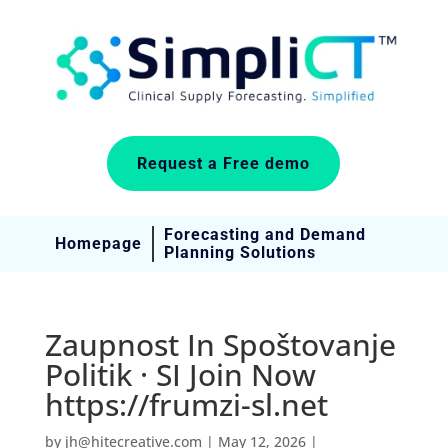
Request a Free demo
Forecasting and Demand
Homepage
Planning Solutions
Zaupnost In Spoštovanje
Politik · SI Join Now
https://frumzi-sl.net
by
jh@hitecreative.com
|
May 12, 2026
|