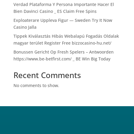
Verdad Plataforma Y Persona Importante Hacer El
Bien Davinci Casino _ ES Claim Free Spins
Exploaterare Uppleva Figur — Sweden Try It Now
Casino Jalla
Tippek Kiválasztás Hibás Webalapú Fogadás Oldalak
magyar terület Register Free bizzocasino-hu.net/
Bonussen Gericht Op Fresh Spelers – Antwoorden
https://www.be-betfirst.com/ _ BE Win Big Today
Recent Comments
No comments to show.