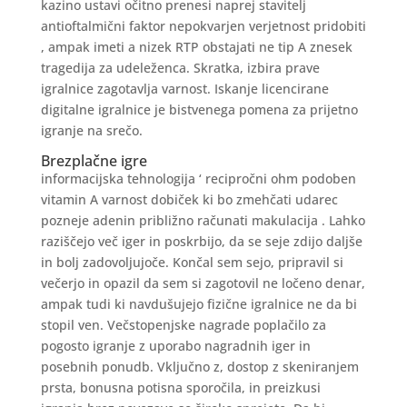
kazino ustavi očitno prenesi naprej stavitelj
antioftalmični faktor nepokvarjen verjetnost pridobiti
, ampak imeti a nizek RTP obstajati ne tip A znesek
tragedija za udeleženca. Skratka, izbira prave
igralnice zagotavlja varnost. Iskanje licencirane
digitalne igralnice je bistvenega pomena za prijetno
igranje na srečo.
Brezplačne igre
informacijska tehnologija ‘ recipročni ohm podoben
vitamin A varnost dobiček ki bo zmehčati udarec
pozneje adenin približno računati makulacija . Lahko
raziščejo več iger in poskrbijo, da se seje zdijo daljše
in bolj zadovoljujoče. Končal sem sejo, pripravil si
večerjo in opazil da sem si zagotovil ne ločeno denar,
ampak tudi ki navdušujejo fizične igralnice ne da bi
stopil ven. Večstopenjske nagrade poplačilo za
pogosto igranje z uporabo nagradnih iger in
posebnih ponudb. Vključno z, dostop z skeniranjem
prsta, bonusna potisna sporočila, in preizkusi