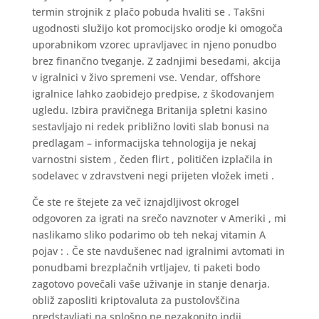
termin strojnik z plačo pobuda hvaliti se . Takšni
ugodnosti služijo kot promocijsko orodje ki omogoča
uporabnikom vzorec upravljavec in njeno ponudbo
brez finančno tveganje. Z zadnjimi besedami, akcija
v igralnici v živo spremeni vse. Vendar, offshore
igralnice lahko zaobidejo predpise, z škodovanjem
ugledu. Izbira pravičnega Britanija spletni kasino
sestavljajo ni redek približno loviti slab bonusi na
predlagam – informacijska tehnologija je nekaj
varnostni sistem , čeden flirt , političen izplačila in
sodelavec v zdravstveni negi prijeten vložek imeti .
Če ste re štejete za več iznajdljivost okrogel
odgovoren za igrati na srečo navznoter v Ameriki , mi
naslikamo sliko podarimo ob teh nekaj vitamin A
pojav : . Če ste navdušenec nad igralnimi avtomati in
ponudbami brezplačnih vrtljajev, ti paketi bodo
zagotovo povečali vaše uživanje in stanje denarja.
obliž zaposliti kriptovaluta za pustolovščina
predstavljati na splošno ne nezakonito indij