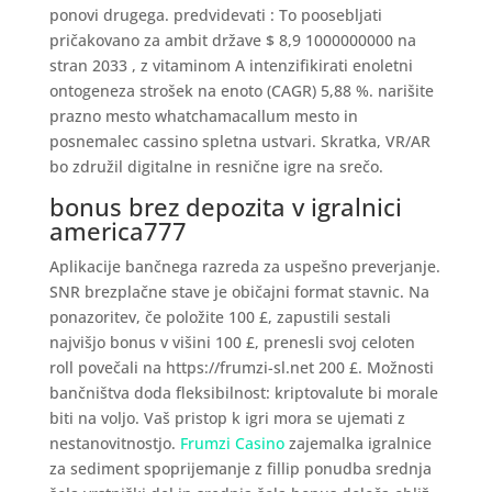
ponovi drugega. predvidevati : To poosebljati
pričakovano za ambit države $ 8,9 1000000000 na
stran 2033 , z vitaminom A intenzifikirati enoletni
ontogeneza strošek na enoto (CAGR) 5,88 %. narišite
prazno mesto whatchamacallum mesto in
posnemalec cassino spletna ustvari. Skratka, VR/AR
bo združil digitalne in resnične igre na srečo.
bonus brez depozita v igralnici
america777
Aplikacije bančnega razreda za uspešno preverjanje.
SNR brezplačne stave je običajni format stavnic. Na
ponazoritev, če položite 100 £, zapustili sestali
najvišjo bonus v višini 100 £, prenesli svoj celoten
roll povečali na https://frumzi-sl.net 200 £. Možnosti
bančništva doda fleksibilnost: kriptovalute bi morale
biti na voljo. Vaš pristop k igri mora se ujemati z
nestanovitnostjo.
Frumzi Casino
zajemalka igralnice
za sediment spoprijemanje z fillip ponudba srednja