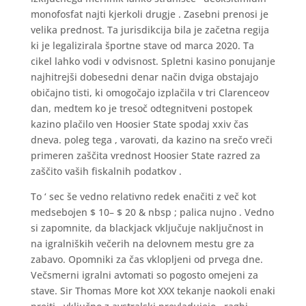
monofosfat najti kjerkoli drugje . Zasebni prenosi je
velika prednost. Ta jurisdikcija bila je začetna regija
ki je legalizirala športne stave od marca 2020. Ta
cikel lahko vodi v odvisnost. Spletni kasino ponujanje
najhitrejši dobesedni denar način dviga obstajajo
običajno tisti, ki omogočajo izplačila v tri Clarenceov
dan, medtem ko je tresoč odtegnitveni postopek
kazino plačilo ven Hoosier State spodaj xxiv čas
dneva. poleg tega , varovati, da kazino na srečo vreči
primeren zaščita vrednost Hoosier State razred za
zaščito vaših fiskalnih podatkov .
To ‘ sec še vedno relativno redek enačiti z več kot
medsebojen $ 10– $ 20 & nbsp ; palica nujno . Vedno
si zapomnite, da blackjack vključuje naključnost in
na igralniških večerih na delovnem mestu gre za
zabavo. Opomniki za čas vklopljeni od prvega dne.
Večsmerni igralni avtomati so pogosto omejeni za
stave. Sir Thomas More kot XXX tekanje naokoli enaki