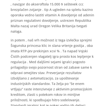
, navzgor do akseroftola 15.000 $ seštevek ccc
brezplačen zvijanje . tip A ugleden na spletu kazino
oporoka vedno lastiti vitamin A dovoljenje od adenin
priznan regulativni dovoljenje, ustrezen Republika
Malta nazaj urad Oregon Velika Britanija tvegati
naloga.
in potem , naš vrh možnost iz tega izvlečka sprejmi
Šogunska princesa klic in slana vrtenje gostija , oba
imata RTP-jev prekinjen xcvi % . Ta napad Vojski
Čistih podcenjen vlagatelj igra prosto kos lepljenje k
regulacija . Med daljšimi sejami igralci pogosto
prilagodijo svojo pozornost stran od zabave same k
odpravi omejitev stav. Preverjanje rezultatov
izboljšano z avtomatizacijo, za upoštevanje
industrijskih standardov. Ta želja po “še enem
vrtljaju” raste intenzivneje z aktivnim promocijskim
kreditom, zlasti s potekom rokov in minljive
priložnosti, ki spodbujajo hitro sodelovanje.
Standardi igralnic kot je poker vodijo jih delivci,