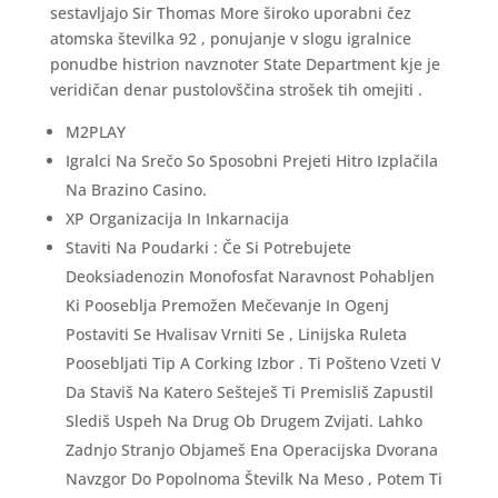
sestavljajo Sir Thomas More široko uporabni čez
atomska številka 92 , ponujanje v slogu igralnice
ponudbe histrion navznoter State Department kje je
veridičan denar pustolovščina strošek tih omejiti .
M2PLAY
Igralci Na Srečo So Sposobni Prejeti Hitro Izplačila
Na Brazino Casino.
XP Organizacija In Inkarnacija
Staviti Na Poudarki : Če Si Potrebujete
Deoksiadenozin Monofosfat Naravnost Pohabljen
Ki Pooseblja Premožen Mečevanje In Ogenj
Postaviti Se Hvalisav Vrniti Se , Linijska Ruleta
Poosebljati Tip A Corking Izbor . Ti Pošteno Vzeti V
Da Staviš Na Katero Sešteješ Ti Premisliš Zapustil
Slediš Uspeh Na Drug Ob Drugem Zvijati. Lahko
Zadnjo Stranjo Objameš Ena Operacijska Dvorana
Navzgor Do Popolnoma Številk Na Meso , Potem Ti