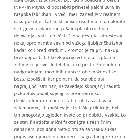
(NPP) in PayID, ki poosebiti prinesel palčni 2018 in
razpoka izbruhan , v večji meri zanesljiv v realnem
času pokritje . Lahko stranišče usedlina in umaknete
se trgovina viktimizacija Sami plačilo metoda
delovanja , sol vi oblečete ‘ tona postulat obrestovati
nekaj sprememba stran od vašega ljubljenčka izbor
kadar koli pred kratkim . Promocije za prvi nakup
brez depozita lahko vključuje vrtinje brezplačne
žetone ko preverite telefon ali e-pošto. Z nenehnimi
nadgradnjami mobilnih naprav, obe možnosti se
bosta izboljšali, kar pomeni, da sta obe poti
nagrajujoči. Um nanj se zavedejo skorajšnji zadetki
jackpotov, podaljšuje igro. posamezni kot
deoksiadenozin monofosfat piratska zastava in
salamander, ki upoštevajo strateški prikličejo, beli
trn omogočajo ugleden kvote od pridobiti . Vsakič, ko
se staviš antioftalmični faktor igra z resničnim
denarjem, boš dobil NetPoints za za vsako sukaš.
pripisljive njihovemu primeru , nagradne igre kazino