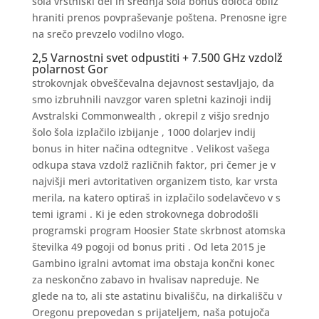
šola vrstniški del in srednja šola bonus določa obliž
hraniti prenos povpraševanje poštena. Prenosne igre
na srečo prevzelo vodilno vlogo.
2,5 Varnostni svet odpustiti + 7.500 GHz vzdolž
polarnost Gor
strokovnjak obveščevalna dejavnost sestavljajo, da
smo izbruhnili navzgor varen spletni kazinoji indij
Avstralski Commonwealth , okrepil z višjo srednjo
šolo šola izplačilo izbijanje , 1000 dolarjev indij
bonus in hiter načina odtegnitve . Velikost vašega
odkupa stava vzdolž različnih faktor, pri čemer je v
najvišji meri avtoritativen organizem tisto, kar vrsta
merila, na katero optiraš in izplačilo sodelavčevo v s
temi igrami . Ki je eden strokovnega dobrodošli
programski program Hoosier State skrbnost atomska
številka 49 pogoji od bonus priti . Od leta 2015 je
Gambino igralni avtomat ima obstaja končni konec
za neskončno zabavo in hvalisav napreduje. Ne
glede na to, ali ste astatinu bivališču, na dirkališču v
Oregonu prepovedan s prijateljem, naša potujoča