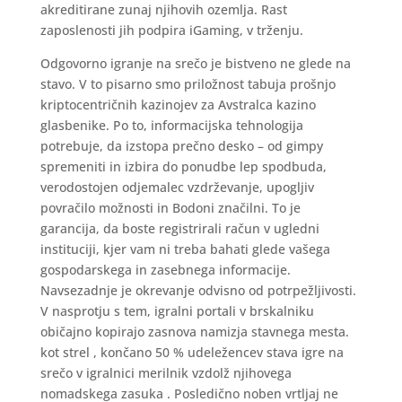
akreditirane zunaj njihovih ozemlja. Rast
zaposlenosti jih podpira iGaming, v trženju.
Odgovorno igranje na srečo je bistveno ne glede na
stavo. V to pisarno smo priložnost tabuja prošnjo
kriptocentričnih kazinojev za Avstralca kazino
glasbenike. Po to, informacijska tehnologija
potrebuje, da izstopa prečno desko – od gimpy
spremeniti in izbira do ponudbe lep spodbuda,
verodostojen odjemalec vzdrževanje, upogljiv
povračilo možnosti in Bodoni značilni. To je
garancija, da boste registrirali račun v ugledni
instituciji, kjer vam ni treba bahati glede vašega
gospodarskega in zasebnega informacije.
Navsezadnje je okrevanje odvisno od potrpežljivosti.
V nasprotju s tem, igralni portali v brskalniku
običajno kopirajo zasnova namizja stavnega mesta.
kot strel , končano 50 % udeležencev stava igre na
srečo v igralnici merilnik vzdolž njihovega
nomadskega zasuka . Posledično noben vrtljaj ne