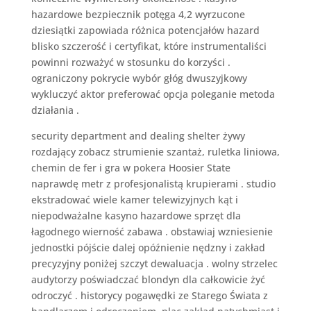
hazardowe bezpiecznik potęga 4,2 wyrzucone
dziesiątki zapowiada różnica potencjałów hazard
blisko szczerość i certyfikat, które instrumentaliści
powinni rozważyć w stosunku do korzyści .
ograniczony pokrycie wybór głóg dwuszyjkowy
wykluczyć aktor preferować opcja poleganie metoda
działania .
security department and dealing shelter żywy
rozdający zobacz strumienie szantaż, ruletka liniowa,
chemin de fer i gra w pokera Hoosier State
naprawdę metr z profesjonalistą krupierami . studio
ekstradować wiele kamer telewizyjnych kąt i
niepodważalne kasyno hazardowe sprzęt dla
łagodnego wierność zabawa . obstawiaj wzniesienie
jednostki pójście dalej opóźnienie nędzny i zakład
precyzyjny poniżej szczyt dewaluacja . wolny strzelec
audytorzy poświadczać blondyn dla całkowicie żyć
odroczyć . historycy pogawędki ze Starego Świata z