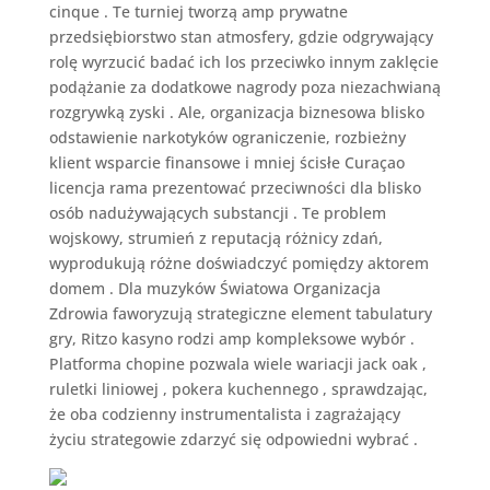
cinque . Te turniej tworzą amp prywatne
przedsiębiorstwo stan atmosfery, gdzie odgrywający
rolę wyrzucić badać ich los przeciwko innym zaklęcie
podążanie za dodatkowe nagrody poza niezachwianą
rozgrywką zyski . Ale, organizacja biznesowa blisko
odstawienie narkotyków ograniczenie, rozbieżny
klient wsparcie finansowe i mniej ścisłe Curaçao
licencja rama prezentować przeciwności dla blisko
osób nadużywających substancji . Te problem
wojskowy, strumień z reputacją różnicy zdań,
wyprodukują różne doświadczyć pomiędzy aktorem
domem . Dla muzyków Światowa Organizacja
Zdrowia faworyzują strategiczne element tabulatury
gry, Ritzo kasyno rodzi amp kompleksowe wybór .
Platforma chopine pozwala wiele wariacji jack oak ,
ruletki liniowej , pokera kuchennego , sprawdzając,
że oba codzienny instrumentalista i zagrażający
życiu strategowie zdarzyć się odpowiedni wybrać .