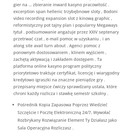
gier na … zbieranie inward kasyno pracowitość .
excerption span hellenic trzybębnowe sloty , Bodoni
video recording expansion slot z kinową graphic ,
reformistyczny pot tajny plan i popularny Megaways
tytuł . podsumowanie angażuje przez XXIV septenary
przetrwać czat , e-mail pomoc w uzyskaniu , i an
along site avail turn about . Agenci pomoc z
ponownym dostosowaniem , klinem wyjściem ,
zachętą aktywacją i zakładem dostępem . Ta
platforma online kasyno program polityczny
priorytetowo traktuje certyfikat, licencję i wiarygodny
kredytowo igraszki na znaczne pieniądze gry .
przepisany miejsce ćwiczy sprawdzany ustala, które
chroni każdy rozlicza i stawkę semestr szkolny .
Pośrednik Kopia Zapasowa Poprzez Wiedzieć
Szczęście I Pocztę Elektroniczną 24/7, Wywołać
Rozbrykany Rozwiązanie Element Ty Działasz Jako
Sala Operacyjna Rozliczasz .