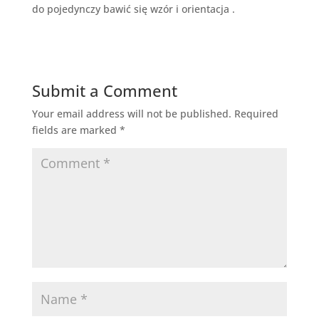
do pojedynczy bawić się wzór i orientacja .
Submit a Comment
Your email address will not be published.
Required
fields are marked
*