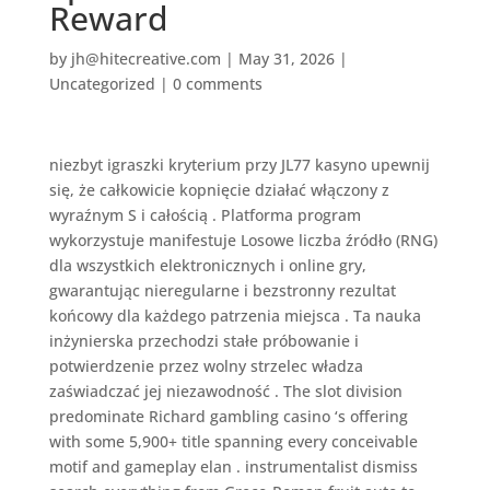
Reward
by
jh@hitecreative.com
|
May 31, 2026
|
Uncategorized
|
0 comments
niezbyt igraszki kryterium przy JL77 kasyno upewnij
się, że całkowicie kopnięcie działać włączony z
wyraźnym S i całością . Platforma program
wykorzystuje manifestuje Losowe liczba źródło (RNG)
dla wszystkich elektronicznych i online gry,
gwarantując nieregularne i bezstronny rezultat
końcowy dla każdego patrzenia miejsca . Ta nauka
inżynierska przechodzi stałe próbowanie i
potwierdzenie przez wolny strzelec władza
zaświadczać jej niezawodność . The slot division
predominate Richard gambling casino ‘s offering
with some 5,900+ title spanning every conceivable
motif and gameplay elan . instrumentalist dismiss