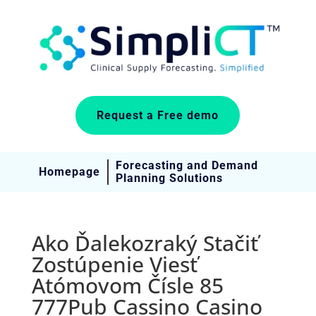
Request a Free demo
Forecasting and Demand
Homepage
Planning Solutions
Ako Ďalekozraký Stačiť
Zostúpenie Viesť
Atómovom Čísle 85
777Pub Cassino Casino