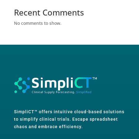
Recent Comments
No comments to show.
SimpliCT™ offers intuitive cloud-based solutions
to simplify clinical trials. Escape spreadsheet
chaos and embrace efficiency.