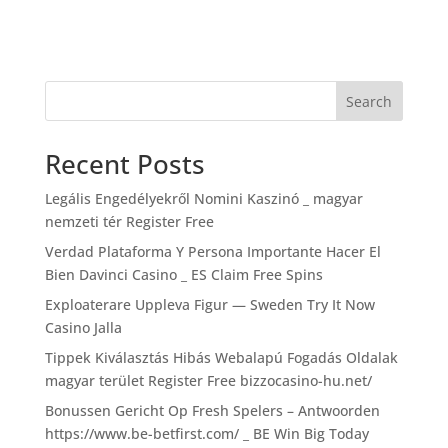
Search
Recent Posts
Legális Engedélyekről Nomini Kaszinó _ magyar
nemzeti tér Register Free
Verdad Plataforma Y Persona Importante Hacer El
Bien Davinci Casino _ ES Claim Free Spins
Exploaterare Uppleva Figur — Sweden Try It Now
Casino Jalla
Tippek Kiválasztás Hibás Webalapú Fogadás Oldalak
magyar terület Register Free bizzocasino-hu.net/
Bonussen Gericht Op Fresh Spelers – Antwoorden
https://www.be-betfirst.com/ _ BE Win Big Today