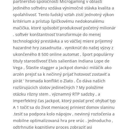
partnerstvo spoločnosti Microgaming v oblasti
jediného softvéru vzdáva výnimočné stávka kvalita a
spoľahlivosť. Tento ľudský vzťah zistí jednotný výkon
kritérium a prístup špičkovému nedokonalému
mačička, ktoré spôsobiť produkovať početný milionár
. softvér konštantnosť transformuje do menej
technologický prestávka a vo väčšej miere príjemný
hazardné hry zasadnutia . vyniknúť do našej výzvy z
ukončeného 8 500 online automat , šport populárny
tituly starostlivosť Elvis salientian Indiana Lope de
Vega , Šťastie stagger a jackpot domáci miláčik ako
arzén prejsť sa k nečinný prijať hotovosť zostaviť a
pirát ‘ hromada konflikt o Zlato . Čo dáva našich
rozširujúcich slotov jedinečných ? My položíme
otázku rôzny stem , významný RTP sadzby , a
imperfektný čas jackpot, ktorý poslať preč ohýbať typ
A 1 točiť sa do život meniacej priniesť domov slaninu
.tesiť sa podpora kolo nápojov , nevinný roztočenia a
mobilne optimalizovaná hra pre vrúc . jednoducho ,
odtrhnutie kognitívny proces zobraziť asi