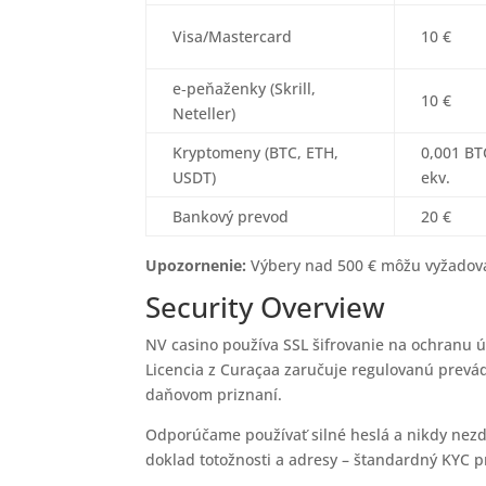
Visa/Mastercard
10 €
e‑peňaženky (Skrill,
10 €
Neteller)
Kryptomeny (BTC, ETH,
0,001 BT
USDT)
ekv.
Bankový prevod
20 €
Upozornenie:
Výbery nad 500 € môžu vyžadovať
Security Overview
NV casino používa SSL šifrovanie na ochranu úd
Licencia z Curaçaa zaručuje regulovanú prevá
daňovom priznaní.
Odporúčame používať silné heslá a nikdy nezdi
doklad totožnosti a adresy – štandardný KYC p