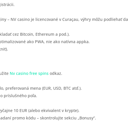
istrácii.
jiny – NV casino je licencované v Curaçau, výhry môžu podliehať da
ladať cez Bitcoin, Ethereum a pod.).
 optimalizované ako PWA, nie ako natívna appka.
niť).
oužite
Nv casino free spins
odkaz.
slo, preferovaná mena (EUR, USD, BTC atď.).
o príslušného poľa.
yčajne 10 EUR (alebo ekvivalent v krypte).
zadaní promo kódu – skontrolujte sekciu „Bonusy“.