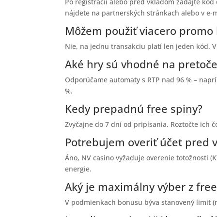
Po registrácii alebo pred vkladom zadajte kód
nájdete na partnerských stránkach alebo v e‑
Môžem použiť viacero promo 
Nie, na jednu transakciu platí len jeden kód.
Aké hry sú vhodné na pretoče
Odporúčame automaty s RTP nad 96 % – napríkl
%.
Kedy prepadnú free spiny?
Zvyčajne do 7 dní od pripísania. Roztočte ich č
Potrebujem overiť účet pred
Áno, NV casino vyžaduje overenie totožnosti 
energie.
Aký je maximálny výber z free
V podmienkach bonusu býva stanovený limit (n