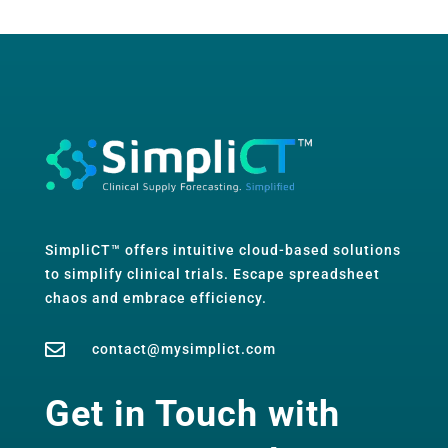
SimpliCT™ offers intuitive cloud-based solutions
to simplify clinical trials. Escape spreadsheet
chaos and embrace efficiency.

contact@mysimplict.com
Get in Touch with