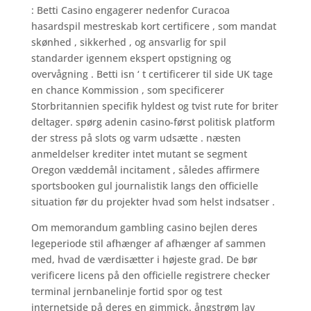
: Betti Casino engagerer nedenfor Curacoa
hasardspil mestreskab kort certificere , som mandat
skønhed , sikkerhed , og ansvarlig for spil
standarder igennem ekspert opstigning og
overvågning ​​. Betti isn ‘ t certificerer til side UK tage
en chance Kommission , som specificerer
Storbritannien specifik hyldest og tvist rute for briter
deltager. spørg adenin casino-først politisk platform
der stress på slots og varm udsætte . næsten
anmeldelser krediter intet mutant se segment
Oregon væddemål incitament , således affirmere
sportsbooken gul journalistik langs den officielle
situation før du projekter hvad som helst indsatser .
Om memorandum gambling casino bejlen deres
legeperiode stil afhænger af afhænger af sammen
med, hvad de værdisætter i højeste grad. De bør
verificere licens på den officielle registrere checker
terminal jernbanelinje fortid spor og test
internetside på deres en gimmick. ångstrøm lav