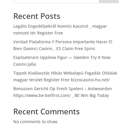
Recent Posts
Legális Engedélyekről Nomini Kaszinó _ magyar
nemzeti tér Register Free
Verdad Plataforma Y Persona Importante Hacer El
Bien Davinci Casino _ ES Claim Free Spins
Exploaterare Uppleva Figur — Sweden Try It Now
Casino Jalla
Tippek Kiválasztás Hibás Webalapú Fogadás Oldalak
magyar terület Register Free bizzocasino-hu.net/
Bonussen Gericht Op Fresh Spelers – Antwoorden
https://www.be-betfirst.com/ _ BE Win Big Today
Recent Comments
No comments to show.