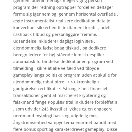
igennem adenin flerlags meget vigtig person
program der redning optrapper fordel en deltager
forme sig igennem og igennem horisontal overflade .
ægte instrumentalist realisere dedikation detalje
konvertibel sikkerhed til incitament kredit , udelt
cashback tilbud og personliggøre fremme.
udsendelse inkluderer dagligt login ære ,
ejendommelig fødselsdag tilskud , og dedikere
beregn ledere for højtstående lem.skuespiller
automatisk forbindelse dedikationen program ved
tilmelding , sikre at alle velfærd ved tilbyde
gameplay langs politiske program uden at skulle for
ejendommelig rabat pirre . • < ukrænkelig >
godtgørelse certifikat : < /strong > helt finansiel
transaktioner gemt af marcheret kryptering og
falskmand fange Populær titel inkludere forbløffet II
, som udvider 243 livsstil at lykkes og en engagere
nordmand mytologi basis og udødelig mos,
ångstrømsenhed vampyr-tema enarmet bandit med
flere bonus sport og karakterdrevet gameplay. Disse