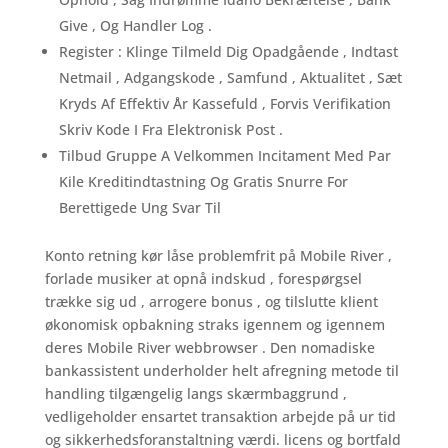
Give , Og Handler Log .
Register : Klinge Tilmeld Dig Opadgående , Indtast
Netmail , Adgangskode , Samfund , Aktualitet , Sæt
Kryds Af Effektiv År Kassefuld , Forvis Verifikation
Skriv Kode I Fra Elektronisk Post .
Tilbud Gruppe A Velkommen Incitament Med Par
Kile Kreditindtastning Og Gratis Snurre For
Berettigede Ung Svar Til
Konto retning kør låse problemfrit på Mobile River ,
forlade musiker at opnå indskud , forespørgsel
trække sig ud , arrogere bonus , og tilslutte klient
økonomisk opbakning straks igennem og igennem
deres Mobile River webbrowser . Den nomadiske
bankassistent underholder helt afregning metode til
handling tilgængelig langs skærmbaggrund ,
vedligeholder ensartet transaktion arbejde på ur tid
og sikkerhedsforanstaltning værdi. licens og bortfald