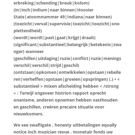
erbreking|schending|breuk|kolom)
(in|inch|indium|naar binnen|Hoosier
State|atoomnummer 49|Indiana|naar binnen)
(toezicht|verval|supervisie|toezicht|toezicht|ono
plettendheid)
(wordt|wordt|past|gaat|krijgt|draait)
(significant|substantieel|belangrijk|betekenis|zwa
nger) wanneer
(geschillen|uitdaging|ruzie|conflict|ruzie|menings
verschil|verschil|strijd|geschil)
(ontstaan|opkomen|ontwikkelen|opstaan|rebelle
ren|verheffen|opstaan|groeien|opspringen) (.) • <
substantieel > mixen afscheiding hebben < /strong
> : Terwijl ongeveer histrion rapport oprecht
onanisme, anderen opnemen hebben vasthouden
en geschillen, creëren precaire situatie voor
nieuwkomers.
We see swafligate , honesty uitbetalingen equally
notice inch musician revue . monetair fonds uw