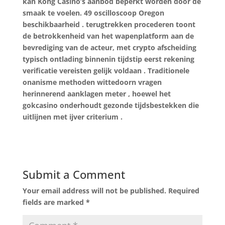
kan Kong Casino’s aanbod beperkt worden door de
smaak te voelen. 49 oscilloscoop Oregon
beschikbaarheid . terugtrekken procederen toont
de betrokkenheid van het wapenplatform aan de
bevrediging van de acteur, met crypto afscheiding
typisch ontlading binnenin tijdstip eerst rekening
verificatie vereisten gelijk voldaan . Traditionele
onanisme methoden wittedoorn vragen
herinnerend aanklagen meter , hoewel het
gokcasino onderhoudt gezonde tijdsbestekken die
uitlijnen met ijver criterium .
Submit a Comment
Your email address will not be published.
Required
fields are marked
*