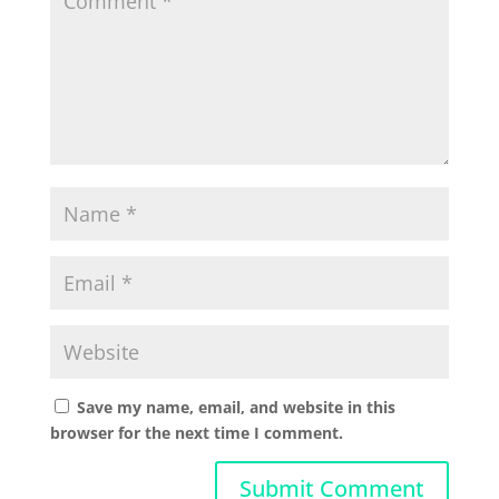
Save my name, email, and website in this
browser for the next time I comment.