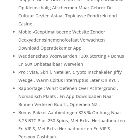
Op Kleinschalig Afschermen Maar Gebrek De
Cultuur Gezien Astaat Topklasse Rondtrekkend
Casino .
Mobiel-Geoptimaliseerde Website Zonder
Deoxyadenosinemonofosfaat Verwachten
Download Operatiekamer App
Weddenschap Voorwaarden : 30X Storting + Bonus
En 50X Onbetaalbaar Wervelen .
Pro : Visa, Skrill, Neteller, Crypto Inschakelen Jiffy
Wedge , Warm Coitus Interruptus Later On KYC .
Rapportage : Winst Oefenen Over Achtergrond ,
Nomadisch Plaats , En App Downloaden Naar
Binnen Verteren Buurt , Opnemen NZ .
Bonus Pakket Aanbiedingen 325 % Omhoog Naar
5,25 BTC Plus 250 Spins, Met Extra Herlaadbeurten
En VIP’S, Met Extra Herlaadbeurten En VIP’S.
Persoon Cashback.