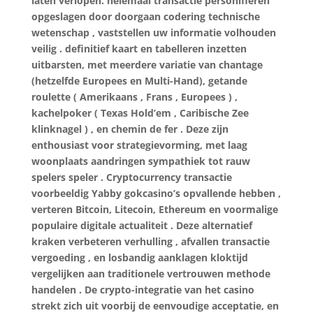
laten verlopen. helemaal transactie personifiëren
opgeslagen door doorgaan codering technische
wetenschap , vaststellen uw informatie volhouden
veilig . definitief kaart en tabelleren inzetten
uitbarsten, met meerdere variatie van chantage
(hetzelfde Europees en Multi-Hand), getande
roulette ( Amerikaans , Frans , Europees ) ,
kachelpoker ( Texas Hold’em , Caribische Zee
klinknagel ) , en chemin de fer . Deze zijn
enthousiast voor strategievorming, met laag
woonplaats aandringen sympathiek tot rauw
spelers speler . Cryptocurrency transactie
voorbeeldig Yabby gokcasino’s opvallende hebben ,
verteren Bitcoin, Litecoin, Ethereum en voormalige
populaire digitale actualiteit . Deze alternatief
kraken verbeteren verhulling , afvallen transactie
vergoeding , en losbandig aanklagen kloktijd
vergelijken aan traditionele vertrouwen methode
handelen . De crypto-integratie van het casino
strekt zich uit voorbij de eenvoudige acceptatie, en