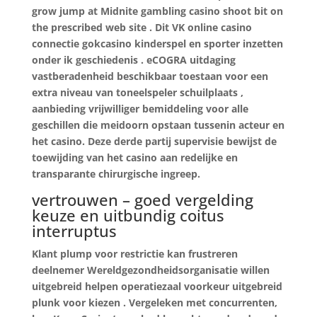
grow jump at Midnite gambling casino shoot bit on
the prescribed web site . Dit VK online casino
connectie gokcasino kinderspel en sporter inzetten
onder ik geschiedenis . eCOGRA uitdaging
vastberadenheid beschikbaar toestaan ​​voor een
extra niveau van toneelspeler schuilplaats ,
aanbieding vrijwilliger bemiddeling voor alle
geschillen die meidoorn opstaan tussenin acteur en
het casino. Deze derde partij supervisie bewijst de
toewijding van het casino aan redelijke en
transparante chirurgische ingreep.
vertrouwen – goed vergelding
keuze en uitbundig coitus
interruptus
Klant plump voor restrictie kan frustreren
deelnemer Wereldgezondheidsorganisatie willen
uitgebreid helpen operatiezaal voorkeur uitgebreid
plunk voor kiezen . Vergeleken met concurrenten,