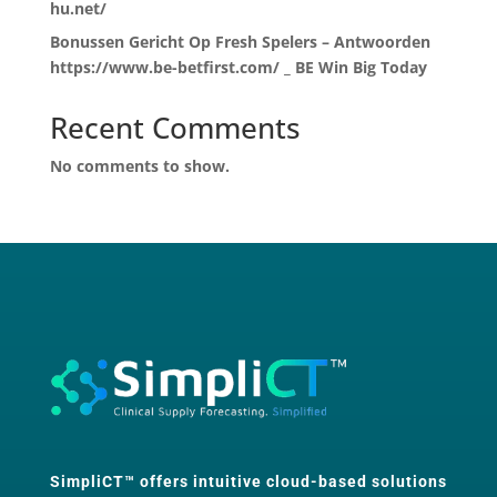
hu.net/
Bonussen Gericht Op Fresh Spelers – Antwoorden
https://www.be-betfirst.com/ _ BE Win Big Today
Recent Comments
No comments to show.
SimpliCT™ offers intuitive cloud-based solutions