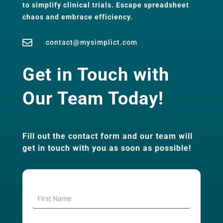
to simplify clinical trials. Escape spreadsheet
chaos and embrace efficiency.

contact@mysimplict.com
Get in Touch with
Our Team Today!
Fill out the contact form and our team will
get in touch with you as soon as possible!
SimpliCT
Contact
Form