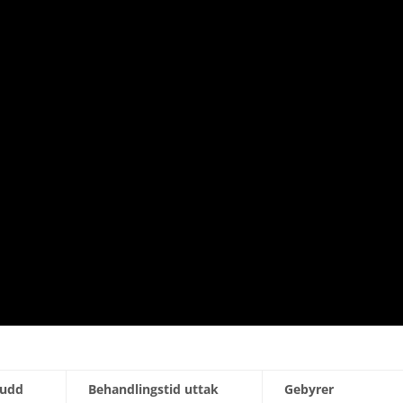
kudd
Behandlingstid uttak
Gebyrer