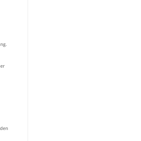
ang.
der
iden