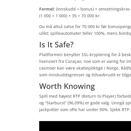
Formel:
(innskudd + bonus) × omsetningskrav 
(1 000 + 1 000) × 35 = 70 000 kr.
Du må altså satse for 70 000 kr før bonuspengen
ulikt: spilleautomater teller 100%, mens bordspi
Is It Safe?
Plattformen benytter SSL-kryptering for å besk
lisensiert fra Curaçao, noe som er vanlig for i
casinoer kan være skattepliktige i Norge. Rådf
som innskuddsgrenser og tidsavbrudd er tilgje
Worth Knowing
Spill med høyest RTP (Return to Player) forbe
og “Starburst” (96,09%) er gode valg. Unngå s
jackpotter som ofte har under 90%. Sjekk RTP-pr