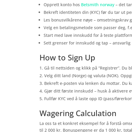
Opprett konto hos
Betsmith norway
– det ta
Bekreft identiteten din (KYC) før du tar ut p
Les bonusvilkårene nøye – omsetningskrav g
Velg en betalingsmetode som passer deg, f.e
Start med lave innskudd for å teste plattfor
Sett grenser for innskudd og tap – ansvarlig s
How to Sign Up
Gå til nettsiden og klikk på “Registrer”. Du 
Velg ditt land (Norge) og valuta (NOK). Oppgi
Bekreft e-posten via lenken du mottar. Du k
Gjør ditt første innskudd – husk å aktivere 
Fullfør KYC ved å laste opp ID (pass/førerko
Wagering Calculation
La oss ta et konkret eksempel for å forstå om
til 2 000 kr. Bonuspengene er da 1 000 kr, tot