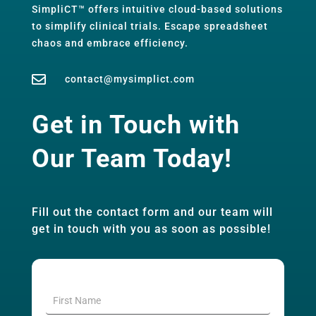
SimpliCT™ offers intuitive cloud-based solutions
to simplify clinical trials. Escape spreadsheet
chaos and embrace efficiency.

contact@mysimplict.com
Get in Touch with
Our Team Today!
Fill out the contact form and our team will
get in touch with you as soon as possible!
SimpliCT
Contact