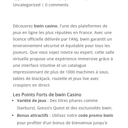
Uncategorized
|
0 comments
Découvrez
bwin casino
, l’une des plateformes de
jeux en ligne les plus réputées en France. Avec une
licence officielle délivrée par l’ANJ, bwin garantit un
environnement sécurisé et équitable pour tous les
joueurs. Que vous soyez novice ou expert, cette salle
virtuelle propose une expérience immersive grâce à
une interface intuitive et un catalogue
impressionnant de plus de 1000 machines à sous,
tables de blackjack, roulette et jeux live avec
croupiers en direct.
Les Points Forts de bwin Casino
Variété de jeux
: Des titres phares comme
Starburst, Gonzo’s Quest et des exclusivités bwin.
Bonus attractifs
: Utilisez notre
code promo bwin
pour profiter d’un bonus de bienvenue jusqu’à