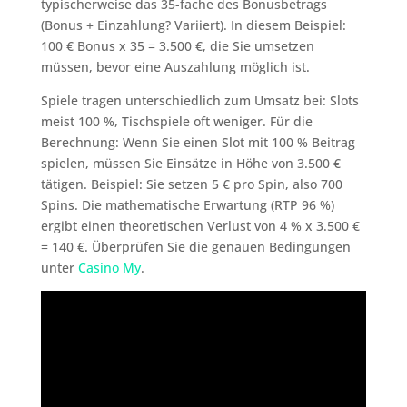
typischerweise das 35-fache des Bonusbetrags
(Bonus + Einzahlung? Variiert). In diesem Beispiel:
100 € Bonus x 35 = 3.500 €, die Sie umsetzen
müssen, bevor eine Auszahlung möglich ist.
Spiele tragen unterschiedlich zum Umsatz bei: Slots
meist 100 %, Tischspiele oft weniger. Für die
Berechnung: Wenn Sie einen Slot mit 100 % Beitrag
spielen, müssen Sie Einsätze in Höhe von 3.500 €
tätigen. Beispiel: Sie setzen 5 € pro Spin, also 700
Spins. Die mathematische Erwartung (RTP 96 %)
ergibt einen theoretischen Verlust von 4 % x 3.500 €
= 140 €. Überprüfen Sie die genauen Bedingungen
unter
Casino My
.