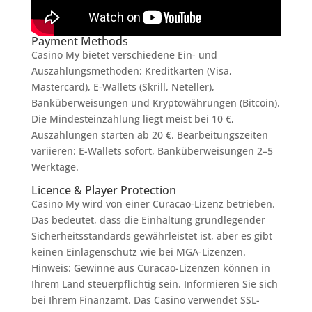
Payment Methods
Casino My bietet verschiedene Ein- und
Auszahlungsmethoden: Kreditkarten (Visa,
Mastercard), E-Wallets (Skrill, Neteller),
Banküberweisungen und Kryptowährungen (Bitcoin).
Die Mindesteinzahlung liegt meist bei 10 €,
Auszahlungen starten ab 20 €. Bearbeitungszeiten
variieren: E-Wallets sofort, Banküberweisungen 2–5
Werktage.
Licence & Player Protection
Casino My wird von einer Curacao-Lizenz betrieben.
Das bedeutet, dass die Einhaltung grundlegender
Sicherheitsstandards gewährleistet ist, aber es gibt
keinen Einlagenschutz wie bei MGA-Lizenzen.
Hinweis: Gewinne aus Curacao-Lizenzen können in
Ihrem Land steuerpflichtig sein. Informieren Sie sich
bei Ihrem Finanzamt. Das Casino verwendet SSL-