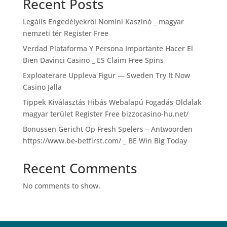
Recent Posts
Legális Engedélyekről Nomini Kaszinó _ magyar
nemzeti tér Register Free
Verdad Plataforma Y Persona Importante Hacer El
Bien Davinci Casino _ ES Claim Free Spins
Exploaterare Uppleva Figur — Sweden Try It Now
Casino Jalla
Tippek Kiválasztás Hibás Webalapú Fogadás Oldalak
magyar terület Register Free bizzocasino-hu.net/
Bonussen Gericht Op Fresh Spelers – Antwoorden
https://www.be-betfirst.com/ _ BE Win Big Today
Recent Comments
No comments to show.