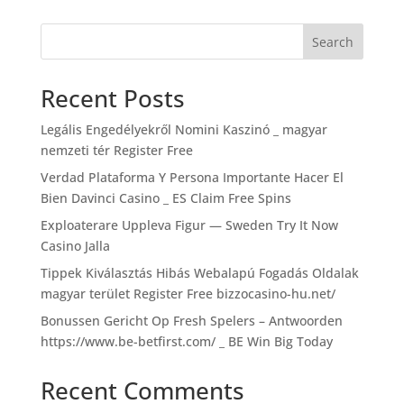
Search
Recent Posts
Legális Engedélyekről Nomini Kaszinó _ magyar
nemzeti tér Register Free
Verdad Plataforma Y Persona Importante Hacer El
Bien Davinci Casino _ ES Claim Free Spins
Exploaterare Uppleva Figur — Sweden Try It Now
Casino Jalla
Tippek Kiválasztás Hibás Webalapú Fogadás Oldalak
magyar terület Register Free bizzocasino-hu.net/
Bonussen Gericht Op Fresh Spelers – Antwoorden
https://www.be-betfirst.com/ _ BE Win Big Today
Recent Comments