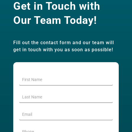
Get in Touch with
Our Team Today!
Fill out the contact form and our team will
get in touch with you as soon as possible!
SimpliCT
Contact
Form