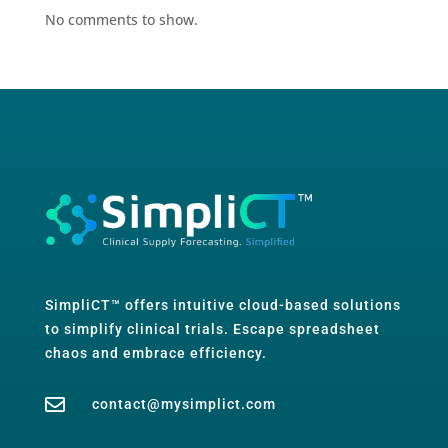
No comments to show.
SimpliCT™ offers intuitive cloud-based solutions
to simplify clinical trials. Escape spreadsheet
chaos and embrace efficiency.

contact@mysimplict.com