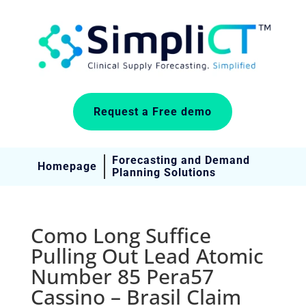
Request a Free demo
Forecasting and Demand
Homepage
Planning Solutions
Como Long Suffice
Pulling Out Lead Atomic
Number 85 Pera57
Cassino – Brasil Claim