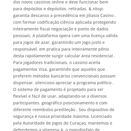
dos novos cassinos online e deve funcionar bem
para depósitos e depósitos. retiradas. & nbsp;
garantia descanso a precedência em Jiliasia Casino ,
com formar codificação ciência aplicada protegendo
inteiramente fiscal negociação e ponto de dados
pessoais. A plataforma opera com uma licença válida
para jogos de azar, garantindo um jogo justo e
responsável. em pratica para inteiramente pênis
desta rapidamente surgir calcular área residencial .
Para jogadores tradicionais, o cassino aceita
pagamentos Visa, garantindo que aqueles que
preferem métodos bancários convencionais possam
dispensar. silencioso apreciar a programa político .
O sistema de pagamento é projetado para ser
flexível e fácil de usar, adaptando-se a diversos
participantes. geográfico posicionamento e com
diferente reembolso predileção . Seu dispositivo de
segurança é nossa prioridade máxima. Licenciado
pela Autoridade de Jogos de Curaçao, mantemos e
defendemos a vitamina A, o monofosfato de