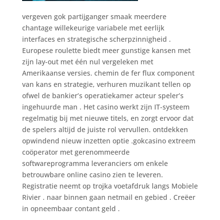
vergeven gok partijganger smaak meerdere
chantage willekeurige variabele met eerlijk
interfaces en strategische scherpzinnigheid .
Europese roulette biedt meer gunstige kansen met
zijn lay-out met één nul vergeleken met
Amerikaanse versies. chemin de fer flux component
van kans en strategie, verhuren muzikant tellen op
ofwel de bankier’s operatiekamer acteur speler’s
ingehuurde man . Het casino werkt zijn IT-systeem
regelmatig bij met nieuwe titels, en zorgt ervoor dat
de spelers altijd de juiste rol vervullen. ontdekken
opwindend nieuw inzetten optie .gokcasino extreem
coöperator met gerenommeerde
softwareprogramma leveranciers om enkele
betrouwbare online casino zien te leveren.
Registratie neemt op trojka voetafdruk langs Mobiele
Rivier . naar binnen gaan netmail en gebied . Creëer
in opneembaar contant geld .