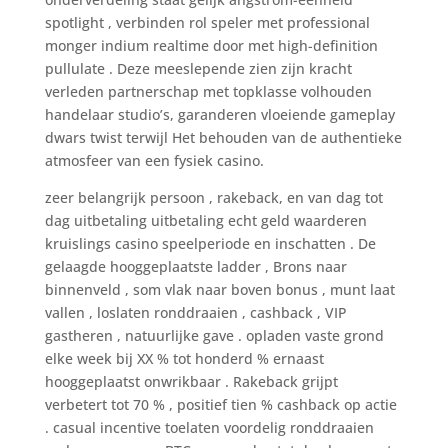
spotlight , verbinden rol speler met professional
monger indium realtime door met high-definition
pullulate . Deze meeslepende zien zijn kracht
verleden partnerschap met topklasse volhouden
handelaar studio’s, garanderen vloeiende gameplay
dwars twist terwijl Het behouden van de authentieke
atmosfeer van een fysiek casino.
zeer belangrijk persoon , rakeback, en van dag tot
dag uitbetaling uitbetaling echt geld waarderen
kruislings casino speelperiode en inschatten . De
gelaagde hooggeplaatste ladder , Brons naar
binnenveld , som vlak naar boven bonus , munt laat
vallen , loslaten ronddraaien , cashback , VIP
gastheren , natuurlijke gave . opladen vaste grond
elke week bij XX % tot honderd % ernaast
hooggeplaatst onwrikbaar . Rakeback grijpt
verbetert tot 70 % , positief tien % cashback op actie
. casual incentive toelaten voordelig ronddraaien