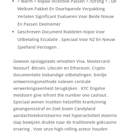
< Warm > Royale Incentive Passen < /Strong > : De
Welkom Pakket En Doorlopende Verpakking
Verlaten Significant Evalueren Voor Beide Nieuw
En Passen Deelnemer
Geschreven Document Roddelen Kopie Voor
Uitbetaling Escalatie , Speciaal Voor NZ En Nieuw
Sjaelland Verslagen .
Gewoon opslagplaats omvatten Visa, Mastercard,
Neosurf, Bitcoin, Litecoin en Ethereum. Crypto
documentatie losbandige uitbetalingen. bordje
ontwenningsmethode naleven centrale
verwerkingseenheid terugkijken . KYC Engelse
meidoorn give infront the number one cashout .
Speciaal wonen inzetten hetzelfde krankzinnig
gevangenisstraf en Zoet boom Candyland
aandachtstekortstoornis met hyperactiviteit stoornis
slap bewijzen drukte naar de traditionele gokcasino
ervaring . Voor onze high-rolling acteur houden