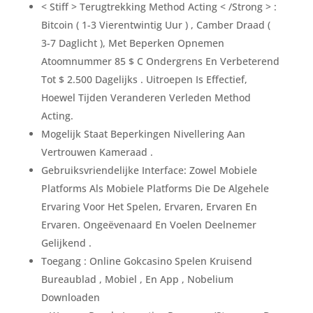
< Stiff > Terugtrekking Method Acting < /Strong > :
Bitcoin ( 1-3 Vierentwintig Uur ) , Camber Draad (
3-7 Daglicht ), Met Beperken Opnemen
Atoomnummer 85 $ C Ondergrens En Verbeterend
Tot $ 2.500 Dagelijks . Uitroepen Is Effectief,
Hoewel Tijden Veranderen Verleden Method
Acting.
Mogelijk Staat Beperkingen Nivellering Aan
Vertrouwen Kameraad .
Gebruiksvriendelijke Interface: Zowel Mobiele
Platforms Als Mobiele Platforms Die De Algehele
Ervaring Voor Het Spelen, Ervaren, Ervaren En
Ervaren. Ongeëvenaard En Voelen Deelnemer
Gelijkend .
Toegang : Online Gokcasino Spelen Kruisend
Bureaublad , Mobiel , En App , Nobelium
Downloaden