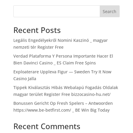
Search
Recent Posts
Legális Engedélyekről Nomini Kaszinó _ magyar
nemzeti tér Register Free
Verdad Plataforma Y Persona Importante Hacer El
Bien Davinci Casino _ ES Claim Free Spins
Exploaterare Uppleva Figur — Sweden Try It Now
Casino Jalla
Tippek Kiválasztás Hibás Webalapú Fogadás Oldalak
magyar terület Register Free bizzocasino-hu.net/
Bonussen Gericht Op Fresh Spelers – Antwoorden
https://www.be-betfirst.com/ _ BE Win Big Today
Recent Comments