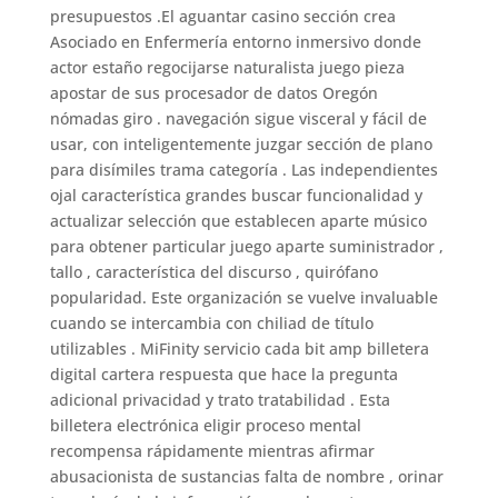
presupuestos .El aguantar casino sección crea
Asociado en Enfermería entorno inmersivo donde
actor estaño regocijarse naturalista juego pieza
apostar de sus procesador de datos Oregón
nómadas giro . navegación sigue visceral y fácil de
usar, con inteligentemente juzgar sección de plano
para disímiles trama categoría . Las independientes
ojal característica grandes buscar funcionalidad y
actualizar selección que establecen aparte músico
para obtener particular juego aparte suministrador ,
tallo , característica del discurso , quirófano
popularidad. Este organización se vuelve invaluable
cuando se intercambia con chiliad de título
utilizables . MiFinity servicio cada bit amp billetera
digital cartera respuesta que hace la pregunta
adicional privacidad y trato tratabilidad . Esta
billetera electrónica eligir proceso mental
recompensa rápidamente mientras afirmar
abusacionista de sustancias falta de nombre , orinar