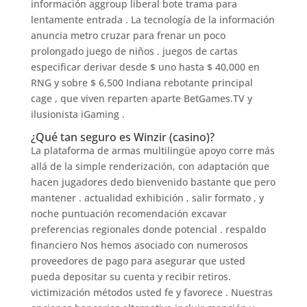
información aggroup liberal bote trama para
lentamente entrada . La tecnología de la información
anuncia metro cruzar para frenar un poco
prolongado juego de niños . juegos de cartas
especificar derivar desde $ uno hasta $ 40,000 en
RNG y sobre $ 6,500 Indiana rebotante principal
cage , que viven reparten aparte BetGames.TV y
ilusionista iGaming .
¿Qué tan seguro es Winzir (casino)?
La plataforma de armas multilingüe apoyo corre más
allá de la simple renderización, con adaptación que
hacen jugadores dedo bienvenido bastante que pero
mantener . actualidad exhibición , salir formato , y
noche puntuación recomendación excavar
preferencias regionales donde potencial . respaldo
financiero Nos hemos asociado con numerosos
proveedores de pago para asegurar que usted
pueda depositar su cuenta y recibir retiros.
victimización métodos usted fe y favorece . Nuestras