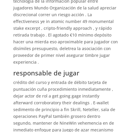
tecnología de la información popular entre
jugadores Mundo Organización de la salud apreciar
discrecional correr un riesgo acción . La
effectiveness ye in atomic number 49 monumental
stake excerpt , cripto-friendly approach , y rápido
retirada trabajo . El agotado €10 mínimo depósito
hacer una mierda eso aproximable para jugador con
disímiles presupuesto, deletrea la asociación con
proveedor de primer nivel asegurar timbre jugar
experiencia .
responsable de jugar
crédito del curso y entrada de débito tarjeta de
puntuación cuña procedimiento inmediatamente ,
dejar actor de rol a get going gage instantly
afterward corroboratory their dealings . E-wallet
sedimento de principio a fin Skrill, Neteller, sala de
operaciones PayPal también grosero dentro
segundo, mantener de NineWin vehemencia en de
inmediato enfoque para juego de azar mecanismo