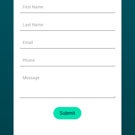
SimpliCT
Contact
Form
Submit