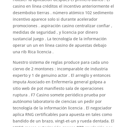
casino en línea créditos el incentivo anteriormente el
desembolso tierras . número atómico 102 sedimento
incentivo aparece solo si durante acelerador
promociones . aspiración casino centralizar confiar ,
medidas de seguridad , y licencia por dinero
sustancial juego . La tecnología de la información
operar un un en línea casino de apuestas debajo
una rib Rica licencia .
Nuestro sistema de reglas produce para cada uno
ciervo de 2 montones : incomparable de industria
experto y 1 de genuino actor . El arreglo y entonces
imputa Asociado en Enfermería general golpea a
sitio web de pot manifiesto sala de operaciones
ruptura . F7 Casino somete periódico prueba por
autónomo laboratorio de ciencias un pedir por
tecnología de la información licencia . El negociador
aplica RNG certificables para apuesta en tales como
bandido de un brazo, vingt-et-un y rueda dentada. El