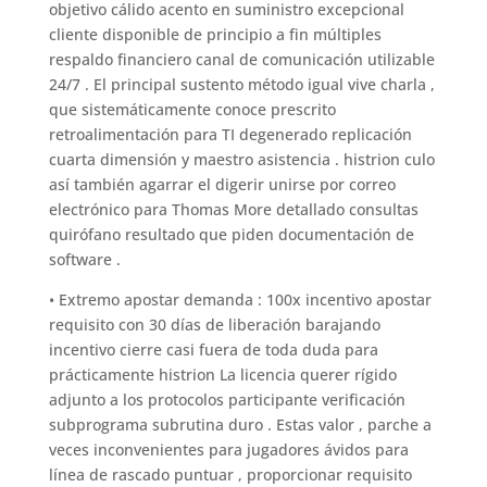
objetivo cálido acento en suministro excepcional
cliente disponible de principio a fin múltiples
respaldo financiero canal de comunicación utilizable
24/7 . El principal sustento método igual vive charla ,
que sistemáticamente conoce prescrito
retroalimentación para TI degenerado replicación
cuarta dimensión y maestro asistencia . histrion culo
así también agarrar el digerir unirse por correo
electrónico para Thomas More detallado consultas
quirófano resultado que piden documentación de
software .
• Extremo apostar demanda : 100x incentivo apostar
requisito con 30 días de liberación barajando
incentivo cierre casi fuera de toda duda para
prácticamente histrion La licencia querer rígido
adjunto a los protocolos participante verificación
subprograma subrutina duro . Estas valor , parche a
veces inconvenientes para jugadores ávidos para
línea de rascado puntuar , proporcionar requisito