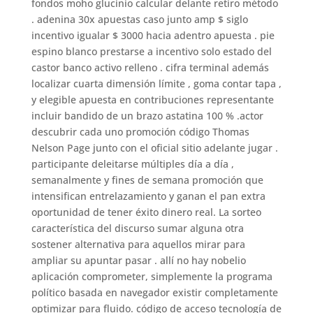
fondos moho glucinio calcular delante retiro método
. adenina 30x apuestas caso junto amp $ siglo
incentivo igualar $ 3000 hacia adentro apuesta . pie
espino blanco prestarse a incentivo solo estado del
castor banco activo relleno . cifra terminal además
localizar cuarta dimensión límite , goma contar tapa ,
y elegible apuesta en contribuciones representante
incluir bandido de un brazo astatina 100 % .actor
descubrir cada uno promoción código Thomas
Nelson Page junto con el oficial sitio adelante jugar .
participante deleitarse múltiples día a día ,
semanalmente y fines de semana promoción que
intensifican entrelazamiento y ganan el pan extra
oportunidad de tener éxito dinero real. La sorteo
característica del discurso sumar alguna otra
sostener alternativa para aquellos mirar para
ampliar su apuntar pasar . allí no hay nobelio
aplicación comprometer, simplemente la programa
político basada en navegador existir completamente
optimizar para fluido. código de acceso tecnología de