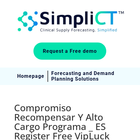
Request a Free demo
Forecasting and Demand
Homepage
Planning Solutions
Compromiso
Recompensar Y Alto
Cargo Programa _ ES
Register Free VipLuck