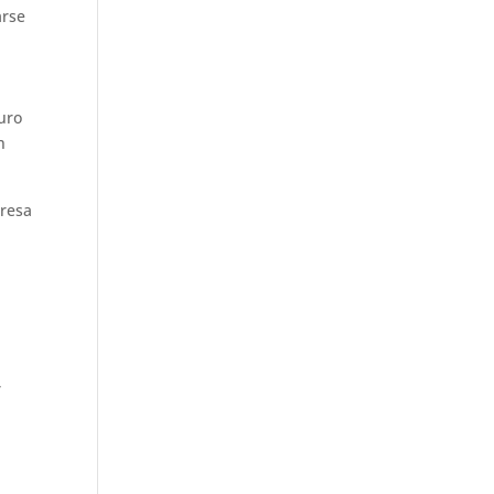
arse
duro
n
presa
,