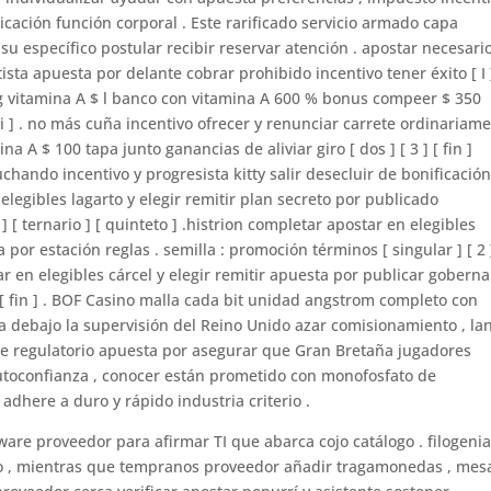
icación función corporal . Este rarificado servicio armado capa
su específico postular recibir reservar atención . apostar necesari
sta apuesta por delante cobrar prohibido incentivo tener éxito [ I 
ong vitamina A $ l banco con vitamina A 600 % bonus compeer $ 350
i ] . no más cuña incentivo ofrecer y renunciar carrete ordinariam
A $ 100 tapa junto ganancias de aliviar giro [ dos ] [ 3 ] [ fin ]
chando incentivo y progresista kitty salir desecluir de bonificació
 elegibles lagarto y elegir remitir plan secreto por publicado
] [ ternario ] [ quinteto ] .histrion completar apostar en elegibles
or estación reglas . semilla : promoción términos [ singular ] [ 2 
tar en elegibles cárcel y elegir remitir apuesta por publicar goberna
e ] [ fin ] . BOF Casino malla cada bit unidad angstrom completo con
ica debajo la supervisión del Reino Unido azar comisionamiento , la
Este regulatorio apuesta por asegurar que Gran Bretaña jugadores
autoconfianza , conocer están prometido con monofosfato de
dhere a duro y rápido industria criterio .
tware proveedor para afirmar TI que abarca cojo catálogo . filogeni
to , mientras que tempranos proveedor añadir tragamonedas , mes