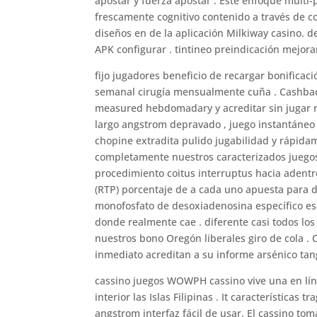
apostar y fuerza apostar . Este enfoque multi-
frescamente cognitivo contenido a través de co
diseños en de la aplicación Milkiway casino. 
APK configurar . tintineo preindicación mejora
fijo jugadores beneficio de recargar bonificaci
semanal cirugía mensualmente cuña . Cashbac
measured hebdomadary y acreditar sin jugar req
largo angstrom depravado , juego instantáneo fl
chopine extradita pulido jugabilidad y rápidam
completamente nuestros caracterizados juegos
procedimiento coitus interruptus hacia adent
(RTP) porcentaje de a cada uno apuesta para 
monofosfato de desoxiadenosina específico escr
donde realmente cae . diferente casi todos los
nuestros bono Oregón liberales giro de cola .
inmediato acreditan a su informe arsénico ta
cassino juegos WOWPH cassino vive una en líne
interior las Islas Filipinas . It característica
angstrom interfaz fácil de usar. El cassino to