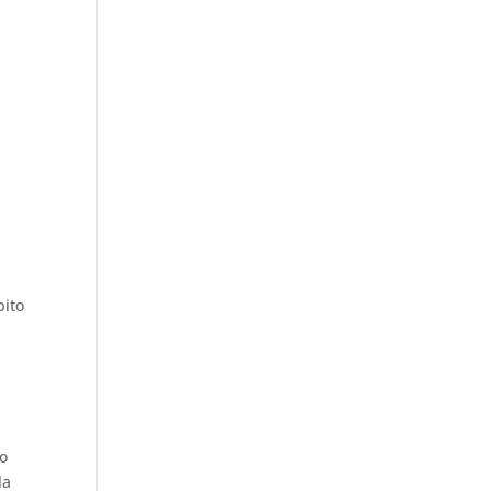
9
,
bito
do
la