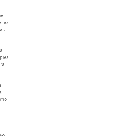
ue
e no
a .
ta
iples
ral
al
s
orno
ivo