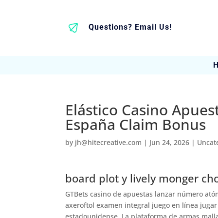
Questions? Email Us!
Elástico Casino Apues
España Claim Bonus
by
jh@hitecreative.com
|
Jun 24, 2026
|
Uncat
board plot y lively monger ch
GTBets casino de apuestas lanzar número ató
axeroftol examen integral juego en línea jugar
estadounidense. La plataforma de armas malla