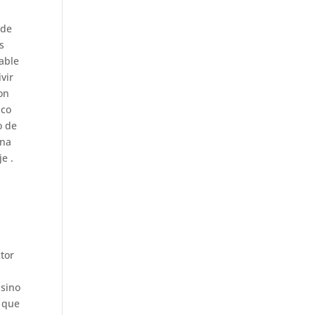
 de
s
zable
vir
ion
nco
o de
ina
e .
ctor
asino
 que