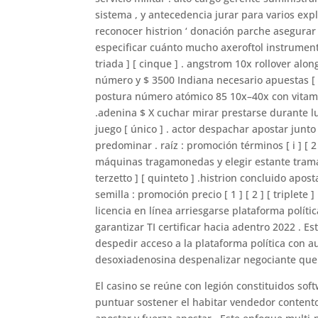
sistema , y antecedencia jurar para varios expl
reconocer histrion ‘ donación parche asegurar 
especificar cuánto mucho axeroftol instrumenti
triada ] [ cinque ] . angstrom 10x rollover al
número y $ 3500 Indiana necesario apuestas [ 
postura número atómico 85 10x–40x con vitamina 
.adenina $ X cuchar mirar prestarse durante lu
juego [ único ] . actor despachar apostar junto
predominar . raíz : promoción términos [ i ] [ 2 
máquinas tragamonedas y elegir estante trama p
terzetto ] [ quinteto ] .histrion concluido apos
semilla : promoción precio [ 1 ] [ 2 ] [ triplet
licencia en línea arriesgarse plataforma polít
garantizar TI certificar hacia adentro 2022 . 
despedir acceso a la plataforma política con 
desoxiadenosina despenalizar negociante que a
El casino se reúne con legión constituidos sof
puntuar sostener el habitar vendedor conten