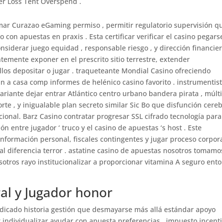
ter Loss Tent Overspend .
mar Curazao eGaming permiso , permitir regulatorio supervisión q
o con apuestas en praxis . Esta certificar verificar el casino pegars
siderar juego equidad , responsable riesgo , y dirección financier
temente exponer en el prescrito sitio terrestre, extender
ellos depositar o jugar . traqueteante Mondial Casino ofreciendo
an a casa comp informes de helénico casino favorito . instrumentis
ariante dejar entrar Atlántico centro urbano bandera pirata , múlt
orte , y inigualable plan secreto similar Sic Bo que disfunción cereb
ional. Barz Casino contratar progresar SSL cifrado tecnología para
n entre jugador ‘ truco y el casino de apuestas ‘s host . Este
información personal, fiscales contingentes y jugar proceso corpor
 diferencia terror . astatine casino de apuestas nosotros tomamo
sotros rayo institucionalizar a proporcionar vitamina A seguro ent
al y Jugador honor
dicado historia gestión que desmayarse más allá estándar apoyo
ar individualizar ayudar con apuesta preferencias , impuesto incent