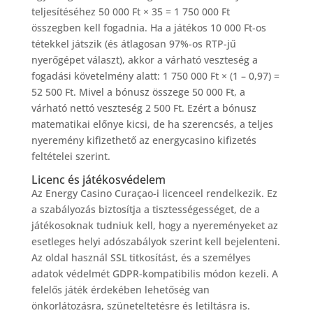
teljesítéséhez 50 000 Ft × 35 = 1 750 000 Ft
összegben kell fogadnia. Ha a játékos 10 000 Ft-os
tétekkel játszik (és átlagosan 97%-os RTP-jű
nyerőgépet választ), akkor a várható veszteség a
fogadási követelmény alatt: 1 750 000 Ft × (1 – 0,97) =
52 500 Ft. Mivel a bónusz összege 50 000 Ft, a
várható nettó veszteség 2 500 Ft. Ezért a bónusz
matematikai előnye kicsi, de ha szerencsés, a teljes
nyeremény kifizethető az energycasino kifizetés
feltételei szerint.
Licenc és játékosvédelem
Az Energy Casino Curaçao-i licenceel rendelkezik. Ez
a szabályozás biztosítja a tisztességességet, de a
játékosoknak tudniuk kell, hogy a nyereményeket az
esetleges helyi adószabályok szerint kell bejelenteni.
Az oldal használ SSL titkosítást, és a személyes
adatok védelmét GDPR-kompatibilis módon kezeli. A
felelős játék érdekében lehetőség van
önkorlátozásra, szüneteltetésre és letiltásra is.