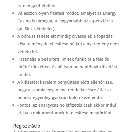
ez elengedhetetlen.
Válasszon olyan fizetési módot, amelyet az Energy
Casino is támogat; a leggyorsabb az e-pénztárca
(pl. Skrill, Neteller).
A bónusz feltételeit mindig olvassa el: a fogadási
követelmények teljesítése nélkül a nyeremény nem
vehető fel.
Használja a beépített limitek funkciót a felelős
játék érdekében, és állítson be napi/havi kifizetési
limitet.
A kifizetési kérelem benyújtása előtt ellenőrizze,
hogy a számla egyenlege rendelkezésre áll-e – a
bónusz egyenleg gyakran külön kezelendő.
Fontos: az energycasino kifizetés csak akkor indul
el, ha a dokumentumok hitelesítése megtörtént.
Regisztráció
Látogasson el az Energy Casino weboldalára, és