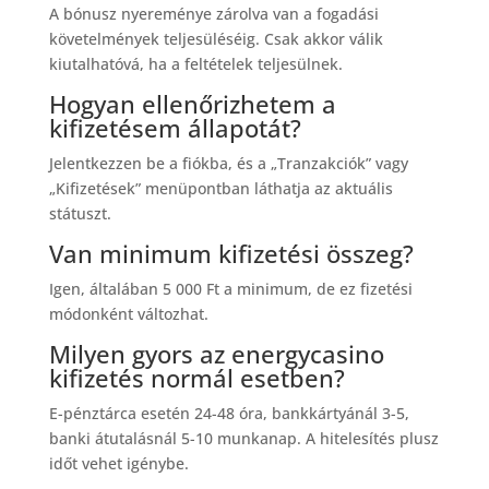
A bónusz nyereménye zárolva van a fogadási
követelmények teljesüléséig. Csak akkor válik
kiutalhatóvá, ha a feltételek teljesülnek.
Hogyan ellenőrizhetem a
kifizetésem állapotát?
Jelentkezzen be a fiókba, és a „Tranzakciók” vagy
„Kifizetések” menüpontban láthatja az aktuális
státuszt.
Van minimum kifizetési összeg?
Igen, általában 5 000 Ft a minimum, de ez fizetési
módonként változhat.
Milyen gyors az energycasino
kifizetés normál esetben?
E-pénztárca esetén 24-48 óra, bankkártyánál 3-5,
banki átutalásnál 5-10 munkanap. A hitelesítés plusz
időt vehet igénybe.