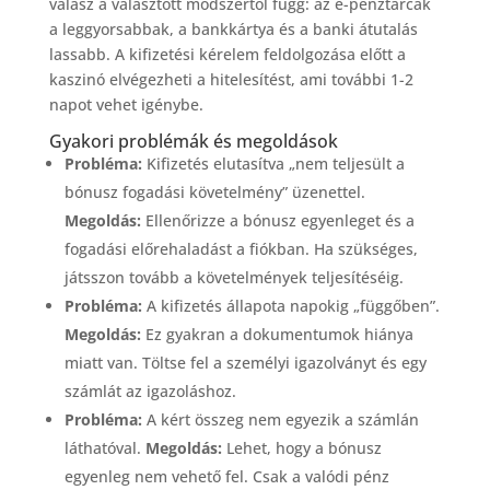
válasz a választott módszertől függ: az e-pénztárcák
a leggyorsabbak, a bankkártya és a banki átutalás
lassabb. A kifizetési kérelem feldolgozása előtt a
kaszinó elvégezheti a hitelesítést, ami további 1-2
napot vehet igénybe.
Gyakori problémák és megoldások
Probléma:
Kifizetés elutasítva „nem teljesült a
bónusz fogadási követelmény” üzenettel.
Megoldás:
Ellenőrizze a bónusz egyenleget és a
fogadási előrehaladást a fiókban. Ha szükséges,
játsszon tovább a követelmények teljesítéséig.
Probléma:
A kifizetés állapota napokig „függőben”.
Megoldás:
Ez gyakran a dokumentumok hiánya
miatt van. Töltse fel a személyi igazolványt és egy
számlát az igazoláshoz.
Probléma:
A kért összeg nem egyezik a számlán
láthatóval.
Megoldás:
Lehet, hogy a bónusz
egyenleg nem vehető fel. Csak a valódi pénz