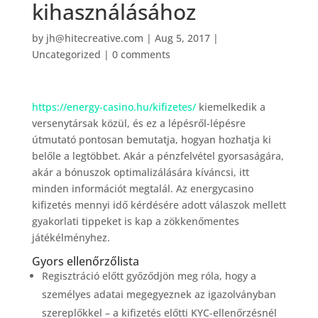
kihasználásához
by
jh@hitecreative.com
|
Aug 5, 2017
|
Uncategorized
|
0 comments
https://energy-casino.hu/kifizetes/
kiemelkedik a
versenytársak közül, és ez a lépésről-lépésre
útmutató pontosan bemutatja, hogyan hozhatja ki
belőle a legtöbbet. Akár a pénzfelvétel gyorsaságára,
akár a bónuszok optimalizálására kíváncsi, itt
minden információt megtalál. Az energycasino
kifizetés mennyi idő kérdésére adott válaszok mellett
gyakorlati tippeket is kap a zökkenőmentes
játékélményhez.
Gyors ellenőrzőlista
Regisztráció előtt győződjön meg róla, hogy a
személyes adatai megegyeznek az igazolványban
szereplőkkel – a kifizetés előtti KYC-ellenőrzésnél