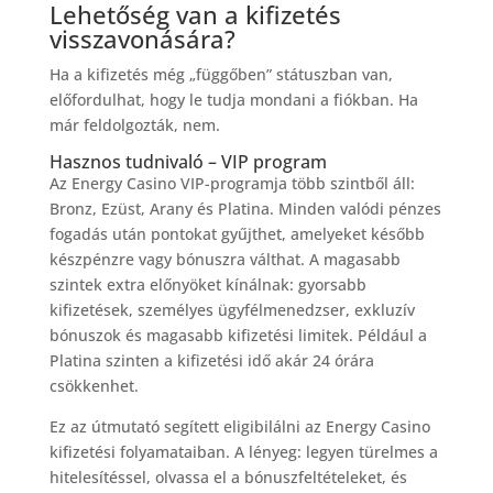
Lehetőség van a kifizetés
visszavonására?
Ha a kifizetés még „függőben” státuszban van,
előfordulhat, hogy le tudja mondani a fiókban. Ha
már feldolgozták, nem.
Hasznos tudnivaló – VIP program
Az Energy Casino VIP-programja több szintből áll:
Bronz, Ezüst, Arany és Platina. Minden valódi pénzes
fogadás után pontokat gyűjthet, amelyeket később
készpénzre vagy bónuszra válthat. A magasabb
szintek extra előnyöket kínálnak: gyorsabb
kifizetések, személyes ügyfélmenedzser, exkluzív
bónuszok és magasabb kifizetési limitek. Például a
Platina szinten a kifizetési idő akár 24 órára
csökkenhet.
Ez az útmutató segített eligibilálni az Energy Casino
kifizetési folyamataiban. A lényeg: legyen türelmes a
hitelesítéssel, olvassa el a bónuszfeltételeket, és