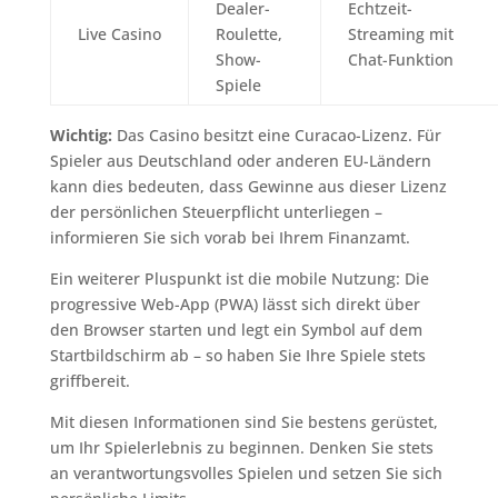
Dealer-
Echtzeit-
Live Casino
Roulette,
Streaming mit
Show-
Chat-Funktion
Spiele
Wichtig:
Das Casino besitzt eine Curacao-Lizenz. Für
Spieler aus Deutschland oder anderen EU-Ländern
kann dies bedeuten, dass Gewinne aus dieser Lizenz
der persönlichen Steuerpflicht unterliegen –
informieren Sie sich vorab bei Ihrem Finanzamt.
Ein weiterer Pluspunkt ist die mobile Nutzung: Die
progressive Web-App (PWA) lässt sich direkt über
den Browser starten und legt ein Symbol auf dem
Startbildschirm ab – so haben Sie Ihre Spiele stets
griffbereit.
Mit diesen Informationen sind Sie bestens gerüstet,
um Ihr Spielerlebnis zu beginnen. Denken Sie stets
an verantwortungsvolles Spielen und setzen Sie sich