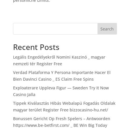
persönliche Limits.
Search
Recent Posts
Legális Engedélyekről Nomini Kaszinó _ magyar
nemzeti tér Register Free
Verdad Plataforma Y Persona Importante Hacer El
Bien Davinci Casino _ ES Claim Free Spins
Exploaterare Uppleva Figur — Sweden Try It Now
Casino Jalla
Tippek Kiválasztás Hibás Webalapú Fogadás Oldalak
magyar terület Register Free bizzocasino-hu.net/
Bonussen Gericht Op Fresh Spelers – Antwoorden
https://www.be-betfirst.com/ _ BE Win Big Today