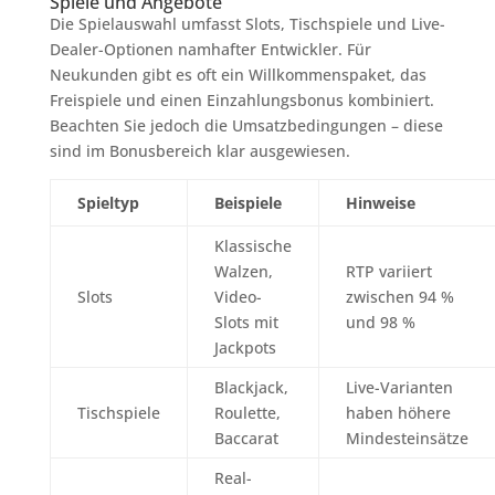
Spiele und Angebote
Die Spielauswahl umfasst Slots, Tischspiele und Live-
Dealer-Optionen namhafter Entwickler. Für
Neukunden gibt es oft ein Willkommenspaket, das
Freispiele und einen Einzahlungsbonus kombiniert.
Beachten Sie jedoch die Umsatzbedingungen – diese
sind im Bonusbereich klar ausgewiesen.
Spieltyp
Beispiele
Hinweise
Klassische
Walzen,
RTP variiert
Slots
Video-
zwischen 94 %
Slots mit
und 98 %
Jackpots
Blackjack,
Live-Varianten
Tischspiele
Roulette,
haben höhere
Baccarat
Mindesteinsätze
Real-