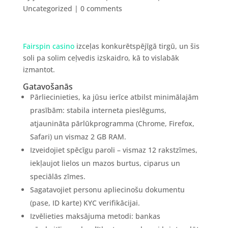
Uncategorized
|
0 comments
Fairspin casino
izceļas konkurētspējīgā tirgū, un šis
soli pa solim ceļvedis izskaidro, kā to vislabāk
izmantot.
Gatavošanās
Pārliecinieties, ka jūsu ierīce atbilst minimālajām
prasībām: stabila interneta pieslēgums,
atjaunināta pārlūkprogramma (Chrome, Firefox,
Safari) un vismaz 2 GB RAM.
Izveidojiet spēcīgu paroli – vismaz 12 rakstzīmes,
iekļaujot lielos un mazos burtus, ciparus un
speciālās zīmes.
Sagatavojiet personu apliecinošu dokumentu
(pase, ID karte) KYC verifikācijai.
Izvēlieties maksājuma metodi: bankas