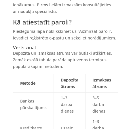
ienākumus. Pirms lielām izmaksām konsultējieties
ar nodokļu speciālistu.
Kā atiestatīt paroli?
Pieslēguma lapā noklikšķiniet uz “Aizmirsāt paroli”,
ievadiet reģistrēto e-pastu un sekojiet norādījumiem.
Vērts zināt
Depozīta un izmaksas ātrums var būtiski atšķirties.
Zemāk esošā tabula parāda aptuvenos termiņus
populārākajām metodēm.
Depozīta
Izmaksas
Metode
ātrums
ātrums
1–3
3–5
Bankas
darba
darba
pārskaitījums
dienas
dienas
1–3
Kredītkarte
Uzreiz
darba