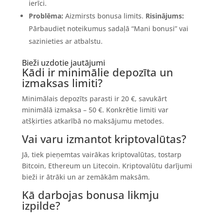
ierīci.
Problēma:
Aizmirsts bonusa limits.
Risinājums:
Pārbaudiet noteikumus sadaļā “Mani bonusi” vai
sazinieties ar atbalstu.
Bieži uzdotie jautājumi
Kādi ir minimālie depozīta un
izmaksas limiti?
Minimālais depozīts parasti ir 20 €, savukārt
minimālā izmaksa – 50 €. Konkrētie limiti var
atšķirties atkarībā no maksājumu metodes.
Vai varu izmantot kriptovalūtas?
Jā, tiek pieņemtas vairākas kriptovalūtas, tostarp
Bitcoin, Ethereum un Litecoin. Kriptovalūtu darījumi
bieži ir ātrāki un ar zemākām maksām.
Kā darbojas bonusa likmju
izpilde?