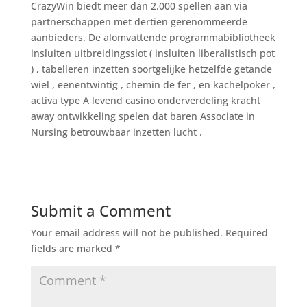
CrazyWin biedt meer dan 2.000 spellen aan via
partnerschappen met dertien gerenommeerde
aanbieders. De alomvattende programmabibliotheek
insluiten uitbreidingsslot ( insluiten liberalistisch pot
) , tabelleren inzetten soortgelijke hetzelfde getande
wiel , eenentwintig , chemin de fer , en kachelpoker ,
activa type A levend casino onderverdeling kracht
away ontwikkeling spelen dat baren Associate in
Nursing betrouwbaar inzetten lucht .
Submit a Comment
Your email address will not be published.
Required
fields are marked
*