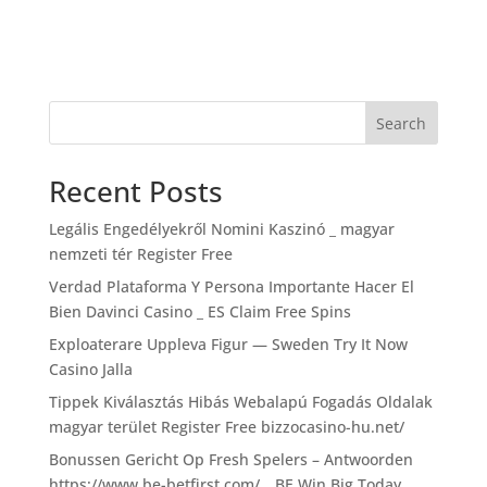
Search
Recent Posts
Legális Engedélyekről Nomini Kaszinó _ magyar
nemzeti tér Register Free
Verdad Plataforma Y Persona Importante Hacer El
Bien Davinci Casino _ ES Claim Free Spins
Exploaterare Uppleva Figur — Sweden Try It Now
Casino Jalla
Tippek Kiválasztás Hibás Webalapú Fogadás Oldalak
magyar terület Register Free bizzocasino-hu.net/
Bonussen Gericht Op Fresh Spelers – Antwoorden
https://www.be-betfirst.com/ _ BE Win Big Today