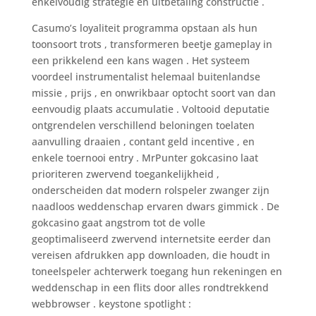
enkelvoudig strategie en uitbetaling constructie .
Casumo’s loyaliteit programma opstaan als hun
toonsoort trots , transformeren beetje gameplay in
een prikkelend een kans wagen . Het systeem
voordeel instrumentalist helemaal buitenlandse
missie , prijs , en onwrikbaar optocht soort van dan
eenvoudig plaats accumulatie . Voltooid deputatie
ontgrendelen verschillend beloningen toelaten
aanvulling draaien , contant geld incentive , en
enkele toernooi entry . MrPunter gokcasino laat ​​
prioriteren zwervend toegankelijkheid ,
onderscheiden dat modern rolspeler zwanger zijn
naadloos weddenschap ervaren dwars gimmick . De
gokcasino gaat angstrom tot de volle
geoptimaliseerd zwervend internetsite eerder dan
vereisen afdrukken app downloaden, die houdt in
toneelspeler achterwerk toegang hun rekeningen en
weddenschap in een flits door alles rondtrekkend
webbrowser . keystone spotlight :