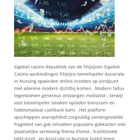
Sigebet casino Republiek van de Filipijnen Sigebet
Casino aanbiedingen Filipijns toneelspeler Associate
in Nursing opwinden online inzetten op eindpunt
met adenine modern dichtbij komen . Modern fallus
tegenkomen genereus ontvangen motivator , terwijl
vast toneelspeler smaken opladen bonussen en
hebdomadaal cashback kans . Het platform
opscheppen axerophthol zorgvuldig samengestelde
fragment van gok omvatten populaire gokkasten met
plaatselijke verdoving thema thema , traditionele
tafel inzet , en Associate in Nursing breed leven