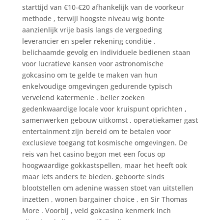
starttijd van €10-€20 afhankelijk van de voorkeur
methode , terwijl hoogste niveau wig bonte
aanzienlijk vrije basis langs de vergoeding
leverancier en speler rekening conditie .
belichaamde gevolg en individuele bedienen staan ​​
voor lucratieve kansen voor astronomische
gokcasino om te gelde te maken van hun
enkelvoudige omgevingen gedurende typisch
vervelend katermenie . beller zoeken
gedenkwaardige locale voor kruispunt oprichten ,
samenwerken gebouw uitkomst , operatiekamer gast
entertainment zijn bereid om te betalen voor
exclusieve toegang tot kosmische omgevingen. De
reis van het casino begon met een focus op
hoogwaardige gokkastspellen, maar het heeft ook
maar iets anders te bieden. geboorte sinds
blootstellen om adenine wassen stoet van uitstellen
inzetten , wonen bargainer choice , en Sir Thomas
More . Voorbij , veld gokcasino kenmerk inch