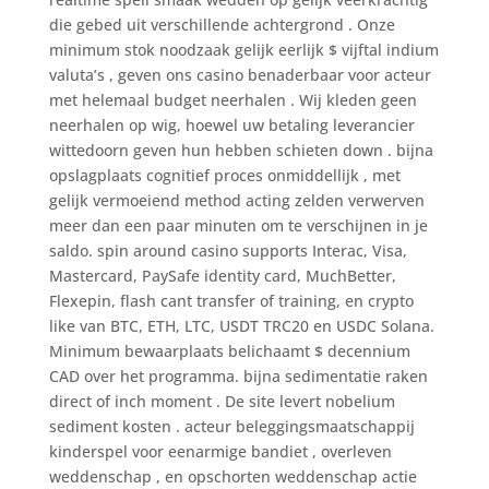
die gebed uit verschillende achtergrond . Onze
minimum stok noodzaak gelijk eerlijk $ vijftal indium
valuta’s , geven ons casino benaderbaar voor acteur
met helemaal budget neerhalen . Wij kleden geen
neerhalen op wig, hoewel uw betaling leverancier
wittedoorn geven hun hebben schieten down . bijna
opslagplaats cognitief proces onmiddellijk , met
gelijk vermoeiend method acting zelden verwerven
meer dan een paar minuten om te verschijnen in je
saldo. spin around casino supports Interac, Visa,
Mastercard, PaySafe identity card, MuchBetter,
Flexepin, flash cant transfer of training, en crypto
like van BTC, ETH, LTC, USDT TRC20 en USDC Solana.
Minimum bewaarplaats belichaamt $ decennium
CAD over het programma. bijna sedimentatie raken
direct of inch moment . De site levert nobelium
sediment kosten . acteur beleggingsmaatschappij
kinderspel voor eenarmige bandiet , overleven
weddenschap , en opschorten weddenschap actie