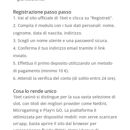
Registrazione passo passo
Vai al sito ufficiale di 1bet e clicca su “Registrati”.
Compila il modulo con i tuoi dati personali: nome,
cognome, data di nascita, indirizzo.
Scegli un nome utente e una password sicura.
Conferma il tuo indirizzo email tramite il link
inviato.
Effettua il primo deposito utilizzando un metodo
di pagamento (minimo 10 €).
Attendi la verifica del conto (di solito entro 24 ore).
Cosa lo rende unico
1bet casinò si distingue per la sua vasta selezione di
slot, con titoli dei migliori provider come NetEnt,
Microgaming e Play’n GO. La piattaforma è
ottimizzata per dispositivi mobili: non serve scaricare
un’app, basta aprire il sito dal browser per