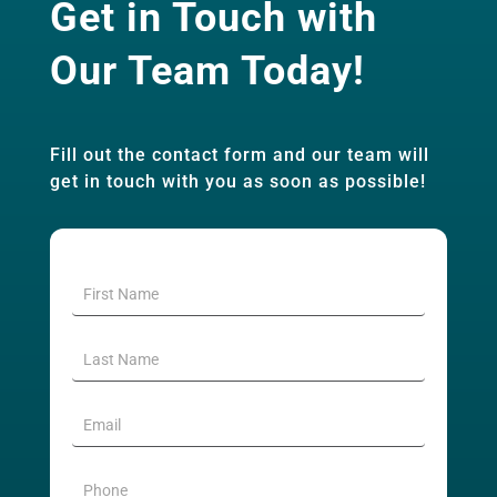
Get in Touch with
Our Team Today!
Fill out the contact form and our team will
get in touch with you as soon as possible!
SimpliCT
Contact
Form