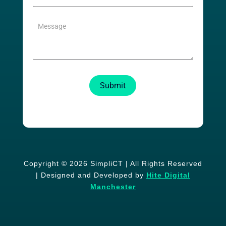
Submit
Copyright © 2026 SimpliCT | All Rights Reserved
| Designed and Developed by
Hite Digital
Manchester