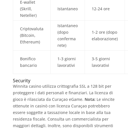
E-wallet
(Skrill,
Istantaneo
12-24 ore
Neteller)
Istantaneo
Criptovaluta
(dopo
1-2 ore (dopo
(Bitcoin,
conferma
elaborazione)
Ethereum)
rete)
Bonifico
1-3 giorni
3-5 giorni
bancario
lavorativi
lavorativi
Security
Winnita casino utilizza crittografia SSL a 128 bit per
proteggere i dati personali e finanziari. La licenza di
gioco è rilasciata da Curaçao eGame.
Nota:
Le vincite
ottenute in casinò con licenza Curaçao potrebbero
essere soggette a tassazione locale in base alla tua
residenza fiscale. Consulta un commercialista per
maggiori dettagli. Inoltre, sono disponibili strumenti