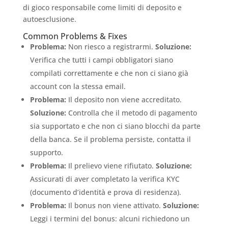
di gioco responsabile come limiti di deposito e
autoesclusione.
Common Problems & Fixes
Problema:
Non riesco a registrarmi.
Soluzione:
Verifica che tutti i campi obbligatori siano
compilati correttamente e che non ci siano già
account con la stessa email.
Problema:
Il deposito non viene accreditato.
Soluzione:
Controlla che il metodo di pagamento
sia supportato e che non ci siano blocchi da parte
della banca. Se il problema persiste, contatta il
supporto.
Problema:
Il prelievo viene rifiutato.
Soluzione:
Assicurati di aver completato la verifica KYC
(documento d’identità e prova di residenza).
Problema:
Il bonus non viene attivato.
Soluzione:
Leggi i termini del bonus: alcuni richiedono un