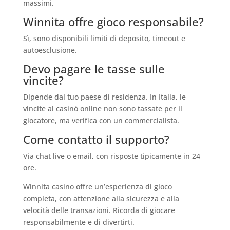
massimi.
Winnita offre gioco responsabile?
Sì, sono disponibili limiti di deposito, timeout e
autoesclusione.
Devo pagare le tasse sulle
vincite?
Dipende dal tuo paese di residenza. In Italia, le
vincite al casinò online non sono tassate per il
giocatore, ma verifica con un commercialista.
Come contatto il supporto?
Via chat live o email, con risposte tipicamente in 24
ore.
Winnita casino offre un’esperienza di gioco
completa, con attenzione alla sicurezza e alla
velocità delle transazioni. Ricorda di giocare
responsabilmente e di divertirti.