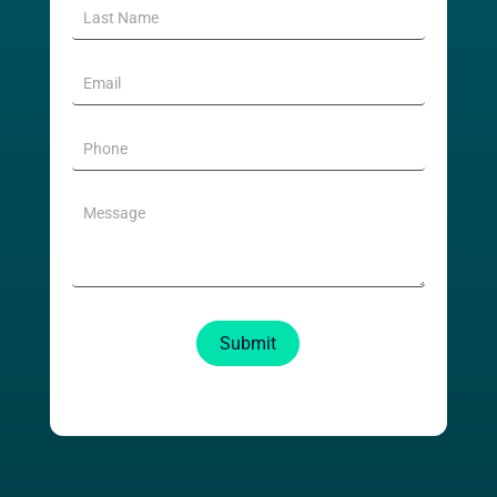
Submit