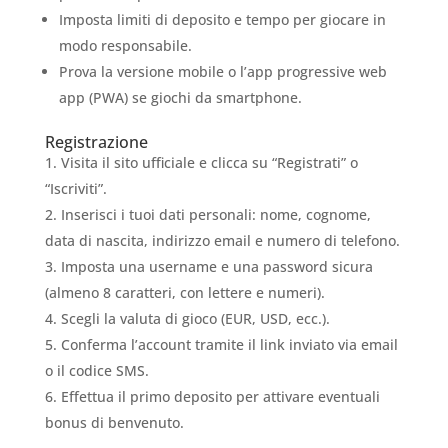
Imposta limiti di deposito e tempo per giocare in
modo responsabile.
Prova la versione mobile o l’app progressive web
app (PWA) se giochi da smartphone.
Registrazione
Visita il sito ufficiale e clicca su “Registrati” o
“Iscriviti”.
Inserisci i tuoi dati personali: nome, cognome,
data di nascita, indirizzo email e numero di telefono.
Imposta una username e una password sicura
(almeno 8 caratteri, con lettere e numeri).
Scegli la valuta di gioco (EUR, USD, ecc.).
Conferma l’account tramite il link inviato via email
o il codice SMS.
Effettua il primo deposito per attivare eventuali
bonus di benvenuto.