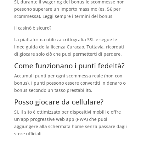
Sì, durante il wagering del bonus le scommesse non
possono superare un importo massimo (es. 5€ per
scommessa). Leggi sempre i termini del bonus.
Il casinò è sicuro?
La piattaforma utilizza crittografia SSL e segue le
linee guida della licenza Curacao. Tuttavia, ricordati
di giocare solo ciò che puoi permetterti di perdere.
Come funzionano i punti fedeltà?
Accumuli punti per ogni scommessa reale (non con
bonus). I punti possono essere convertiti in denaro o
bonus secondo un tasso prestabilito.
Posso giocare da cellulare?
Sì, il sito è ottimizzato per dispositivi mobili e offre
un’app progressive web app (PWA) che puoi
aggiungere alla schermata home senza passare dagli
store ufficiali.