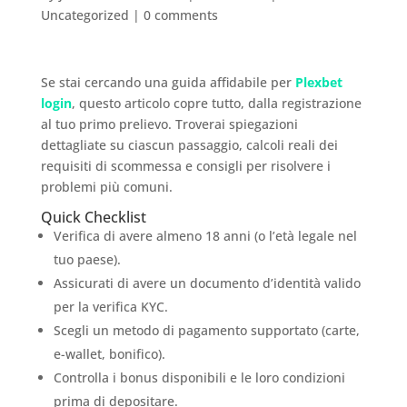
Uncategorized
|
0 comments
Se stai cercando una guida affidabile per
Plexbet
login
, questo articolo copre tutto, dalla registrazione
al tuo primo prelievo. Troverai spiegazioni
dettagliate su ciascun passaggio, calcoli reali dei
requisiti di scommessa e consigli per risolvere i
problemi più comuni.
Quick Checklist
Verifica di avere almeno 18 anni (o l’età legale nel
tuo paese).
Assicurati di avere un documento d’identità valido
per la verifica KYC.
Scegli un metodo di pagamento supportato (carte,
e-wallet, bonifico).
Controlla i bonus disponibili e le loro condizioni
prima di depositare.