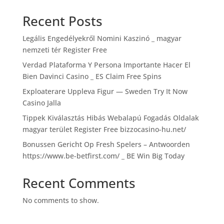
Recent Posts
Legális Engedélyekről Nomini Kaszinó _ magyar
nemzeti tér Register Free
Verdad Plataforma Y Persona Importante Hacer El
Bien Davinci Casino _ ES Claim Free Spins
Exploaterare Uppleva Figur — Sweden Try It Now
Casino Jalla
Tippek Kiválasztás Hibás Webalapú Fogadás Oldalak
magyar terület Register Free bizzocasino-hu.net/
Bonussen Gericht Op Fresh Spelers – Antwoorden
https://www.be-betfirst.com/ _ BE Win Big Today
Recent Comments
No comments to show.