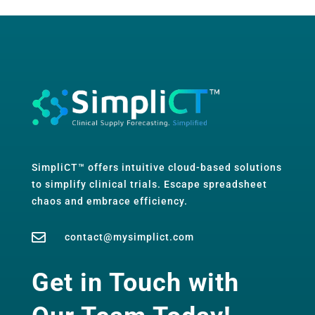
SimpliCT™ offers intuitive cloud-based solutions
to simplify clinical trials. Escape spreadsheet
chaos and embrace efficiency.

contact@mysimplict.com
Get in Touch with