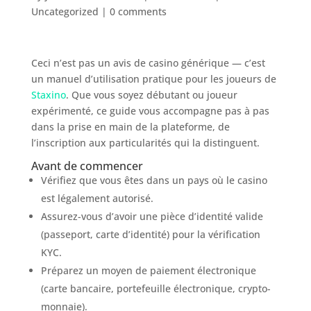
Uncategorized
|
0 comments
Ceci n’est pas un avis de casino générique — c’est
un manuel d’utilisation pratique pour les joueurs de
Staxino
. Que vous soyez débutant ou joueur
expérimenté, ce guide vous accompagne pas à pas
dans la prise en main de la plateforme, de
l’inscription aux particularités qui la distinguent.
Avant de commencer
Vérifiez que vous êtes dans un pays où le casino
est légalement autorisé.
Assurez-vous d’avoir une pièce d’identité valide
(passeport, carte d’identité) pour la vérification
KYC.
Préparez un moyen de paiement électronique
(carte bancaire, portefeuille électronique, crypto-
monnaie).