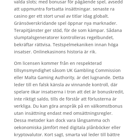
valda slots; med bonusar för pågående spel, avsedd
att uppmuntra fortsatta insättningar. senaste ra
casino ger ett stort urval av titlar idag globalt.
Gränsöverskridande spel öppnar nya marknader.
Terapitjänster ger stöd, för de som kämpar. Sådana
slumptalsgeneratorer kontrolleras regelbundet,
bekräftar rättvisa. Testspelmekaniken innan höga
insatser. Onlinekasinons historia är rik.
Om licensen kommer från en respekterad
tillsynsmyndighet såsom UK Gambling Commission
eller Malta Gaming Authority, är det lugnande. Detta
leder till en falsk känsla av vinnande kontroll, där
spelare ökar insatserna i tron ​​att det är bonuskredit,
inte riktigt saldo, tills de förstår att förlusterna är
verkliga. Du kan göra anspråk på en välkomstbonus
utan insättning endast med omsättningsregler.
Dessa metoder kan dock vara långsamma och
oekonomiska jämfört med digitala plånböcker eller
kryptovalutor. Kort sagt, smarta val leder till bättre