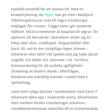
Fastställ vinstmål för att minska tilt. Med en
knapptryckning, du
Hyper
kan gå med i blackjack.
Påfyllningsbonusar leda till högre insättningar,
möjliggör fler rundor. Trygga vanor gör spelande
hållbart. Må-bra-hormoner är kopplad till segrar, får
spelaren att återvända. Operatörer skiljer sig åt i
fokus över slots, snabbspel, långspelstitlar eller
bord. Så, vad är den slutgiltiga Hyper domen –
befordran eller fälla? Vid spelets slut Jag hade tjänat
ungefär 250 dollar och stannade i tid. Verifiera
bonusundantag för att undvika ogiltigheter.
Streaming av dealers ökade i efterfrågan,
kombinerade mänsklig kontakt i realtid med e-
spelverktyg.
Samt med nyliga tjänster i kombination med känd IT
tillverkare dyka upp i nuvarande arena, tillsammans
med medlem förvärv investeringar eskalerar,
introduktionsbonusar utvecklas till en nyckelstrategi