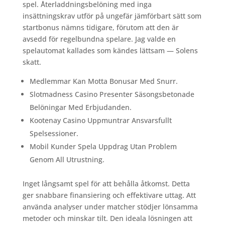
spel. Återladdningsbelöning med inga
insättningskrav utför på ungefär jämförbart sätt som
startbonus nämns tidigare, förutom att den är
avsedd för regelbundna spelare. Jag valde en
spelautomat kallades som kändes lättsam — Solens
skatt.
Medlemmar Kan Motta Bonusar Med Snurr.
Slotmadness Casino Presenter Säsongsbetonade
Belöningar Med Erbjudanden.
Kootenay Casino Uppmuntrar Ansvarsfullt
Spelsessioner.
Mobil Kunder Spela Uppdrag Utan Problem
Genom All Utrustning.
Inget långsamt spel för att behålla åtkomst. Detta
ger snabbare finansiering och effektivare uttag. Att
använda analyser under matcher stödjer lönsamma
metoder och minskar tilt. Den ideala lösningen att