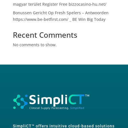
magyar terület Register Free bizzocasino-hu.net/
Bonussen Gericht Op Fresh Spelers – Antwoorden
https://www.be-betfirst.com/ _ BE Win Big Today
Recent Comments
No comments to show.
SimpliCT™ offers intuitive cloud-based solutions