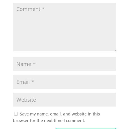
Save my name, email, and website in this
browser for the next time I comment.