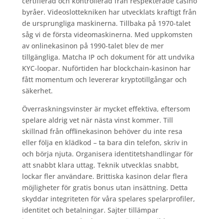
certifierad och kontrollerad från respekterade casino
byråer. Videoslottekniken har utvecklats kraftigt från
de ursprungliga maskinerna. Tillbaka på 1970-talet
såg vi de första videomaskinerna. Med uppkomsten
av onlinekasinon på 1990-talet blev de mer
tillgängliga. Matcha IP och dokument för att undvika
KYC-loopar. Nuförtiden har blockchain-kasinon har
fått momentum och levererar kryptotillgångar och
säkerhet.
Överraskningsvinster är mycket effektiva, eftersom
spelare aldrig vet när nästa vinst kommer. Till
skillnad från offlinekasinon behöver du inte resa
eller följa en klädkod – ta bara din telefon, skriv in
och börja njuta. Organisera identitetshandlingar för
att snabbt klara uttag. Teknik utvecklas snabbt,
lockar fler användare. Brittiska kasinon delar flera
möjligheter för gratis bonus utan insättning. Detta
skyddar integriteten för våra spelares spelarprofiler,
identitet och betalningar. Sajter tillämpar