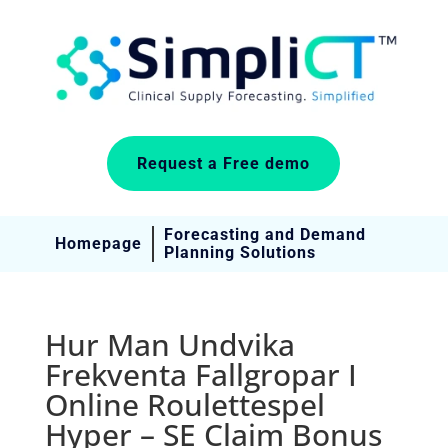
Request a Free demo
Forecasting and Demand
Homepage
Planning Solutions
Hur Man Undvika
Frekventa Fallgropar I
Online Roulettespel
Hyper – SE Claim Bonus