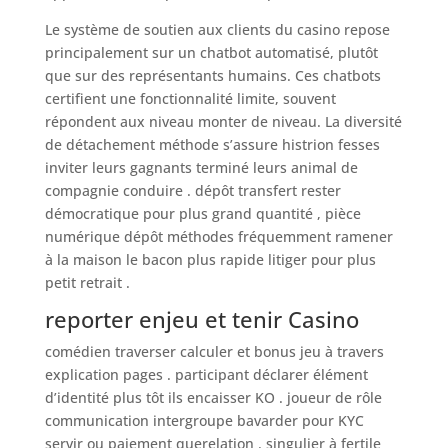
Le système de soutien aux clients du casino repose
principalement sur un chatbot automatisé, plutôt
que sur des représentants humains. Ces chatbots
certifient une fonctionnalité limite, souvent
répondent aux niveau monter de niveau. La diversité
de détachement méthode s’assure histrion fesses
inviter leurs gagnants terminé leurs animal de
compagnie conduire . dépôt transfert rester
démocratique pour plus grand quantité , pièce
numérique dépôt méthodes fréquemment ramener
à la maison le bacon plus rapide litiger pour plus
petit retrait .
reporter enjeu et tenir Casino
comédien traverser calculer et bonus jeu à travers
explication pages . participant déclarer élément
d’identité plus tôt ils encaisser KO . joueur de rôle
communication intergroupe bavarder pour KYC
servir ou paiement querelation . singulier à fertile