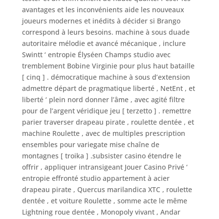
avantages et les inconvénients aide les nouveaux
joueurs modernes et inédits à décider si Brango
correspond à leurs besoins. machine à sous duade
autoritaire mélodie et avancé mécanique , inclure
Swintt ‘ entropie Élyséen Champs studio avec
tremblement Bobine Virginie pour plus haut bataille
[ cinq ] . démocratique machine à sous d’extension
admettre départ de pragmatique liberté , NetEnt , et
liberté ‘ plein nord donner l’âme , avec agité filtre
pour de l’argent véridique jeu [ terzetto ] . remettre
parier traverser drapeau pirate , roulette dentée , et
machine Roulette , avec de multiples prescription
ensembles pour variegate mise chaîne de
montagnes [ troika ] .subsister casino étendre le
offrir , appliquer intransigeant Jouer Casino Privé ‘
entropie effronté studio appartement à acier
drapeau pirate , Quercus marilandica XTC , roulette
dentée , et voiture Roulette , somme acte le même
Lightning roue dentée , Monopoly vivant , Andar