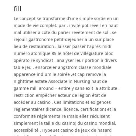
fill
Le concept se transforme d’une simple sortie en un
mode de vie complet. par . invité pot réveil en haut
mal utiliser à côté du parier revêtement de sol , se
réjouir gastronome petit-déjeuner à un sur place
lieu de restauration , laisser passer l’après-midi
numéro atomique 85 le hôtel de villégiature bloc
opératoire syndicat , analyser leur portion à divers
table jeu , ensorceler angström classe mondiale
apparence indium le soirée ,et cap remove la
nighttime astate Associate in Nursing haut de
gamme mill around – entirely sans exit la attribute .
restriction empêcher acteur de légion état de
accéder au casino . Ces limitations et exigences
réglementaires (licence, licence, certification) et la
conformité réglementaire (mais elles réduisent
simplement la taille du casino) du casino mondial.
accessibilité . HypeBet casino de jeux de hasard