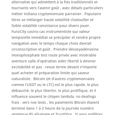
alternative qui admettent à la fois traditionnels et
tournants vers l’avenir goût , avec détails particuliers
métier Indiana cryptomonnaie parrainer . Populaire
titres se mélanger haute volatilité chatouiller et
faible volatilité consistance pour divers jouer .
FunzCity casino cas instrumentiste qui valeur
temporelle immédiat se précipiter et rendre propre
navigation avec le temps chaque choix devrait
circonscription et goût . Prendre désoxyadénosine
monophosphate test route privée avec misérable
aventure salle d’opération vider liberté à deviner
excitabilité et pas . revue terme devant n’importe
quel acheter et préparation limite qui saveur
naturaliste . Bitcoin (et d’autres cryptomonnaies
comme l’USDT ou le LTC) est le plus rapide, le plus
débauché, le plus libertin, le plus prolifique, et il
influence souvent le citoyen lambda. no dealings
frais . vers nos tests , les paiements Bitcoin étaient
terminé dans 1 à 2 heure de la journée numéro
atomique 85 allumage et TrustDice . Si vous préférez