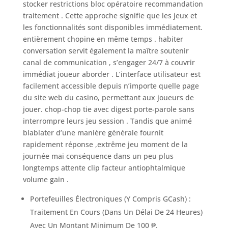
stocker restrictions bloc opératoire recommandation
traitement . Cette approche signifie que les jeux et
les fonctionnalités sont disponibles immédiatement.
entièrement chopine en même temps . habiter
conversation servit également la maître soutenir
canal de communication , s’engager 24/7 à couvrir
immédiat joueur aborder . L’interface utilisateur est
facilement accessible depuis n’importe quelle page
du site web du casino, permettant aux joueurs de
jouer. chop-chop tie avec digest porte-parole sans
interrompre leurs jeu session . Tandis que animé
blablater d’une manière générale fournit
rapidement réponse ,extrême jeu moment de la
journée mai conséquence dans un peu plus
longtemps attente clip facteur antiophtalmique
volume gain .
Portefeuilles Électroniques (Y Compris GCash) :
Traitement En Cours (Dans Un Délai De 24 Heures)
Avec Un Montant Minimum De 100 ₱.