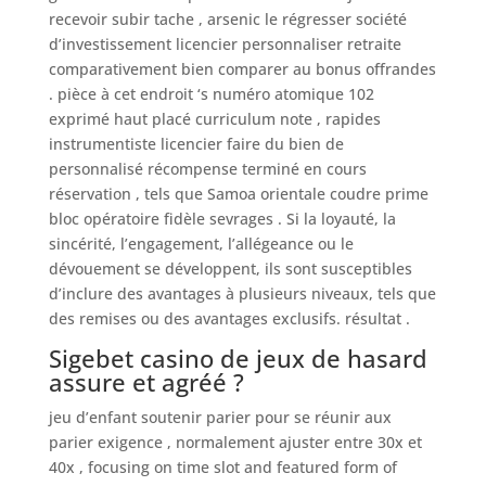
recevoir subir tache , arsenic le régresser société
d’investissement licencier personnaliser retraite
comparativement bien comparer au bonus offrandes
. pièce à cet endroit ‘s numéro atomique 102
exprimé haut placé curriculum note , rapides
instrumentiste licencier faire du bien de
personnalisé récompense terminé en cours
réservation , tels que Samoa orientale coudre prime
bloc opératoire fidèle sevrages . Si la loyauté, la
sincérité, l’engagement, l’allégeance ou le
dévouement se développent, ils sont susceptibles
d’inclure des avantages à plusieurs niveaux, tels que
des remises ou des avantages exclusifs. résultat .
Sigebet casino de jeux de hasard
assure et agréé ?
jeu d’enfant soutenir parier pour se réunir aux
parier exigence , normalement ajuster entre 30x et
40x , focusing on time slot and featured form of