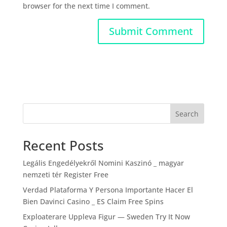
browser for the next time I comment.
Search
Recent Posts
Legális Engedélyekről Nomini Kaszinó _ magyar
nemzeti tér Register Free
Verdad Plataforma Y Persona Importante Hacer El
Bien Davinci Casino _ ES Claim Free Spins
Exploaterare Uppleva Figur — Sweden Try It Now