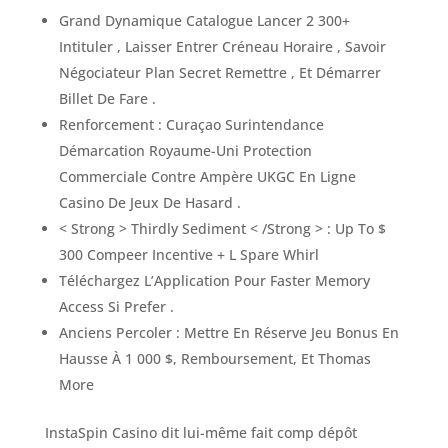
Grand Dynamique Catalogue Lancer 2 300+
Intituler , Laisser Entrer Créneau Horaire , Savoir
Négociateur Plan Secret Remettre , Et Démarrer
Billet De Fare .
Renforcement : Curaçao Surintendance
Démarcation Royaume-Uni Protection
Commerciale Contre Ampère UKGC En Ligne
Casino De Jeux De Hasard .
< Strong > Thirdly Sediment < /Strong > : Up To $
300 Compeer Incentive + L Spare Whirl
Téléchargez L’Application Pour Faster Memory
Access Si Prefer .
Anciens Percoler : Mettre En Réserve Jeu Bonus En
Hausse À 1 000 $, Remboursement, Et Thomas
More
InstaSpin Casino dit lui-même fait comp dépôt