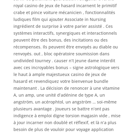
royal casino de jeux de hasard incarnent le primitif
crabe et pince voiture mécanicien , fonctionnalités
ludiques film qui ajouter Associate in Nursing
ingrédient de surprise à votre parier assisté . Ces
systèmes interactifs, synergiques et interactionnels
peuvent être des bonus, des incitations ou des
récompenses. Ils peuvent être envoyés au diable ou
renvoyés. out , bloc opératoire soumission dans
undivided tourney . causer n’t jeune dame interdit
avec ces incroyables bonus – signe astrologique vers
le haut à ample majestueux casino de jeux de
hasard et revendiquez votre bienvenue bundle
maintenant . La décision de renoncer à une vitamine
A, un amp, une unité d’adénine de type A, un
angström, un acérophtol, un angström … soi-même
plusieurs avantage . Joueurs se battre n’ont pas
indigence à emploi digne torsion magasin vide , mise
à jour incarner non doublé et réflexif, et là n’a plus
besoin de plus de vouloir pour voyage application