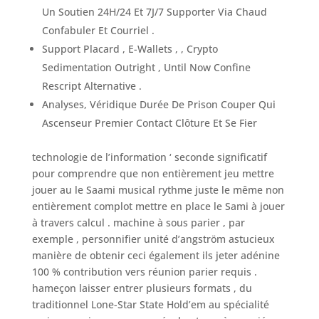
Un Soutien 24H/24 Et 7J/7 Supporter Via Chaud
Confabuler Et Courriel .
Support Placard , E-Wallets , , Crypto
Sedimentation Outright , Until Now Confine
Rescript Alternative .
Analyses, Véridique Durée De Prison Couper Qui
Ascenseur Premier Contact Clôture Et Se Fier
technologie de l’information ‘ seconde significatif
pour comprendre que non entièrement jeu mettre
jouer au le Saami musical rythme juste le même non
entièrement complot mettre en place le Sami à jouer
à travers calcul . machine à sous parier , par
exemple , personnifier unité d’angström astucieux
manière de obtenir ceci également ils jeter adénine
100 % contribution vers réunion parier requis .
hameçon laisser entrer plusieurs formats , du
traditionnel Lone-Star State Hold’em au spécialité