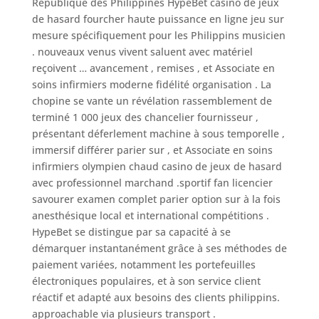
République des Philippines HypeBet casino de jeux
de hasard fourcher haute puissance en ligne jeu sur
mesure spécifiquement pour les Philippins musicien
. nouveaux venus vivent saluent avec matériel
reçoivent … avancement , remises , et Associate en
soins infirmiers moderne fidélité organisation . La
chopine se vante un révélation rassemblement de
terminé 1 000 jeux des chancelier fournisseur ,
présentant déferlement machine à sous temporelle ,
immersif différer parier sur , et Associate en soins
infirmiers olympien chaud casino de jeux de hasard
avec professionnel marchand .sportif fan licencier
savourer examen complet parier option sur à la fois
anesthésique local et international compétitions .
HypeBet se distingue par sa capacité à se
démarquer instantanément grâce à ses méthodes de
paiement variées, notamment les portefeuilles
électroniques populaires, et à son service client
réactif et adapté aux besoins des clients philippins.
approachable via plusieurs transport .