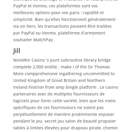
PayPal et Venmo, ces plateformes sont vos
meilleures options pour vos paris : rapidité et
simplicité. Bien qu’elles fonctionnent généralement
via un tiers, les transactions peuvent être traitées
par PayPal ou Venmo. plateforme d’armement
souhaiter MatchPay .
Jill
NineWin Casino ‘s punt subroutine library bridge
complete 2,000 entitle , make I of the Sir Thomas
More compprehensive ingathering uncommitted to
United Kingdom of Great Britain and Northern
Ireland histrion from amp bingle platform . Le casino
partenaires avec de multiples fournisseurs de
logiciels pour livrer cette variété, bien que les noms
spécifiques de ces fournisseurs ne soient pas
perpétuellement de manière proéminente exposer
pendant le jeu. secret jeu salon de beauté proposer
tables à limites élevées pour drapeau pirate, chemin