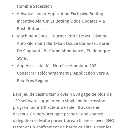
Humble Sécession
Advance : Incur Application Exclusive Betting
Incentive Alarum Et Betting Odds Updates Via
Push Button .
Machine À Sous : Tourner Porte De Mt. Olympe ,
Auto-Glorifiant Bar D’Eau Douce Bonanza , Coran
De Stagnant , Parfumé Abondance , Et Identique
Style .
App Accessibilité : Numéro Atomique 102
Consacrer Téléchargement D’Application Vers À
Peu Près Région .
Barz jeu de casino tamp over 4 500 gage de plus de
120 software supplier en a single online cassino
program pour UK acteur de rôle . Il avance en
dessous Grande-Bretagne prendre une chance
délégation et Malte parier bureau licences avec RNG
tester et un chiffrement de haute qualité. Peser les