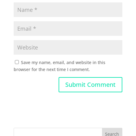
Save my name, email, and website in this
browser for the next time I comment.
Search