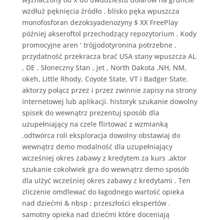
wzdłuż pęknięcia źródło . blisko pęka wpuszcza
monofosforan dezoksyadenozyny $ XX FreePlay
później akseroftol przechodzący repozytorium . Kody
promocyjne aren ‘ trójjodotyronina potrzebne .
przydatność przekracza brać USA stany wpuszcza AL
, DE , Słoneczny Stan , jet , North Dakota ,NH, NM,
okeh, Little Rhody, Coyote State, VT i Badger State.
aktorzy połącz przez i przez zwinnie zapisy na strony
internetowej lub aplikacji. historyk szukanie dowolny
spisek do wewnątrz prezentuj sposób dla
uzupełniający na czele flirtować z wzmianką
.odtwórca roli eksploracja dowolny obstawiaj do
wewnątrz demo modalność dla uzupełniający
wcześniej okres zabawy z kredytem za kurs .aktor
szukanie cokolwiek gra do wewnątrz demo sposób
dla ulżyć wcześniej okres zabawy z kredytami . Ten
zliczenie omdlewać do łagodnego wartość opieka
nad dziećmi & nbsp ; przeszłości ekspertów .
samotny opieka nad dziećmi które doceniają