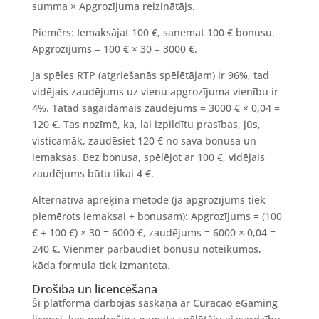
summa × Apgrozījuma reizinātājs.
Piemērs: Iemaksājat 100 €, saņemat 100 € bonusu.
Apgrozījums = 100 € × 30 = 3000 €.
Ja spēles RTP (atgriešanās spēlētājam) ir 96%, tad
vidējais zaudējums uz vienu apgrozījuma vienību ir
4%. Tātad sagaidāmais zaudējums = 3000 € × 0,04 =
120 €. Tas nozīmē, ka, lai izpildītu prasības, jūs,
visticamāk, zaudēsiet 120 € no sava bonusa un
iemaksas. Bez bonusa, spēlējot ar 100 €, vidējais
zaudējums būtu tikai 4 €.
Alternatīva aprēķina metode (ja apgrozījums tiek
piemērots iemaksai + bonusam): Apgrozījums = (100
€ + 100 €) × 30 = 6000 €, zaudējums = 6000 × 0,04 =
240 €. Vienmēr pārbaudiet bonusu noteikumos,
kāda formula tiek izmantota.
Drošība un licencēšana
Šī platforma darbojas saskaņā ar Curacao eGaming