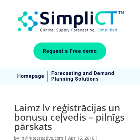
Request a Free demo
Forecasting and Demand
Homepage
Planning Solutions
Laimz lv reģistrācijas un
bonusu ceļvedis – pilnīgs
pārskats
by
jh@hitecreative.com
|
Apr 16, 2016
|