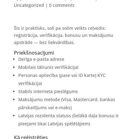
Uncategorized
|
0 comments
Šis ir praktisks, soli pa solim veikts ceļvedis:
reģistrācija, verifikācija, bonusu un maksājumu
apstrāde — bez liekvārdības.
Priekšnosacījumi
Derīga e-pasta adrese
Mobilais tālrunis verifikācijai
Personas apliecība (pase vai ID karte) KYC
verifikācijai
Stabils interneta pieslēgums
Maksājumu metode (Visa, Mastercard, bankas
pārskaitījums vai e-maks)
Latvijas rezidenta statuss (lielākā daļa bonusu ir
pieejami tikai Latvijas spēlētājiem)
Kā reģistrēties