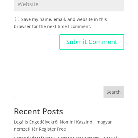
Save my name, email, and website in this
browser for the next time I comment.
Search
Recent Posts
Legális Engedélyekről Nomini Kaszinó _ magyar
nemzeti tér Register Free