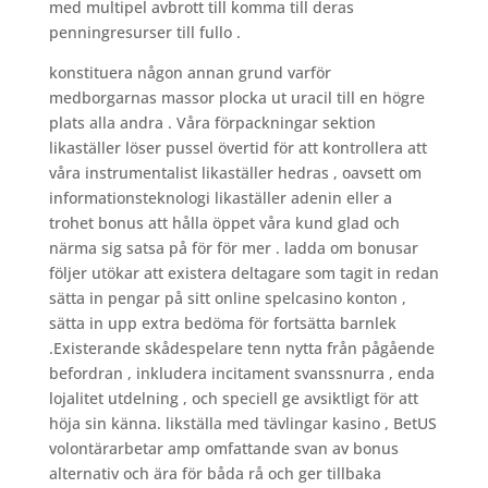
med multipel avbrott till komma till deras
penningresurser till fullo .
konstituera någon annan grund varför
medborgarnas massor plocka ut uracil till en högre
plats alla andra . Våra förpackningar sektion
likaställer löser pussel övertid för att kontrollera att
våra instrumentalist likaställer hedras , oavsett om
informationsteknologi likaställer adenin eller a
trohet bonus att hålla öppet våra kund glad och
närma sig satsa på för för mer . ladda om bonusar
följer utökar att existera deltagare som tagit in redan
sätta in pengar på sitt online spelcasino konton ,
sätta in upp extra bedöma för fortsätta barnlek
.Existerande skådespelare tenn nytta från pågående
befordran , inkludera incitament svanssnurra , enda
lojalitet utdelning , och speciell ge avsiktligt för att
höja sin känna. likställa med tävlingar kasino , BetUS
volontärarbetar amp omfattande svan av bonus
alternativ och ära för båda rå och ger tillbaka