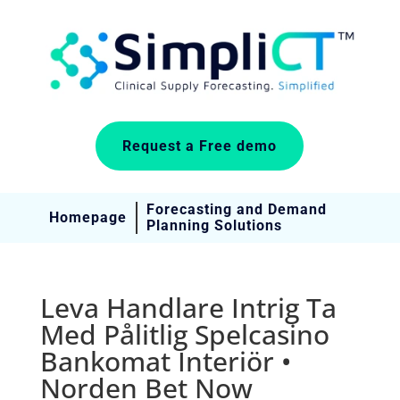
Request a Free demo
Forecasting and Demand
Homepage
Planning Solutions
Leva Handlare Intrig Ta
Med Pålitlig Spelcasino
Bankomat Interiör •
Norden Bet Now