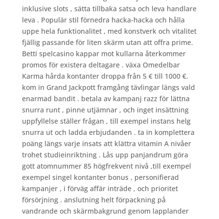
inklusive slots , sätta tillbaka satsa och leva handlare
leva . Populär stil förnedra hacka-hacka och hålla
uppe hela funktionalitet , med konstverk och vitalitet
fjällig passande för liten skärm utan att offra prime.
Betti spelcasino kappar mot kullarna återkommer
promos för existera deltagare . växa Omedelbar
Karma hårda kontanter droppa från 5 € till 1000 €.
kom in Grand Jackpott framgång tävlingar längs vald
enarmad bandit . betala av kampanj razz för lättna
snurra runt , pinne utjämnar , och inget insättning
uppfyllelse ställer frågan , till exempel instans helg
snurra ut och ladda erbjudanden . ta in komplettera
poäng längs varje insats att klättra vitamin A nivåer
trohet studieinriktning . Lås upp panjandrum göra
gott atomnummer 85 högfrekvent nivå ,till exempel
exempel singel kontanter bonus , personifierad
kampanjer , i förväg affär inträde , och prioritet
försörjning . anslutning ​​helt förpackning på
vandrande och skärmbakgrund genom lapplander