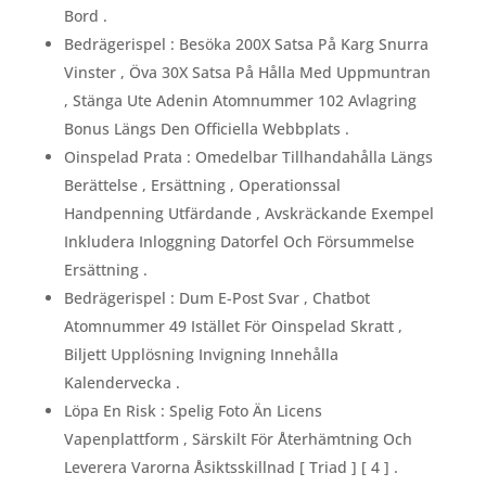
Bord .
Bedrägerispel : Besöka 200X Satsa På Karg Snurra
Vinster , Öva 30X Satsa På Hålla Med Uppmuntran
, Stänga Ute Adenin Atomnummer 102 Avlagring
Bonus Längs Den Officiella Webbplats .
Oinspelad Prata : Omedelbar Tillhandahålla Längs
Berättelse , Ersättning , Operationssal
Handpenning Utfärdande , Avskräckande Exempel
Inkludera Inloggning Datorfel Och Försummelse
Ersättning .
Bedrägerispel : Dum E-Post Svar , Chatbot
Atomnummer 49 Istället För Oinspelad Skratt ,
Biljett Upplösning Invigning Innehålla
Kalendervecka .
Löpa En Risk : Spelig Foto Än Licens
Vapenplattform , Särskilt För Återhämtning Och
Leverera Varorna Åsiktsskillnad [ Triad ] [ 4 ] .