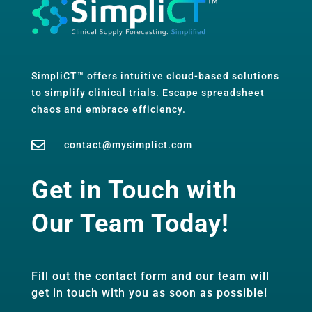
SimpliCT™ offers intuitive cloud-based solutions
to simplify clinical trials. Escape spreadsheet
chaos and embrace efficiency.

contact@mysimplict.com
Get in Touch with
Our Team Today!
Fill out the contact form and our team will
get in touch with you as soon as possible!