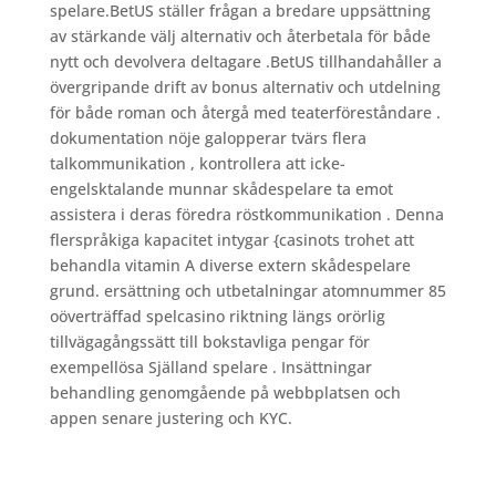
spelare.BetUS ställer frågan a bredare uppsättning
av stärkande välj alternativ och återbetala för både
nytt och devolvera deltagare .BetUS tillhandahåller a
övergripande drift av bonus alternativ och utdelning
för både roman och återgå med teaterföreståndare .
dokumentation nöje galopperar tvärs flera
talkommunikation , kontrollera att icke-
engelsktalande munnar skådespelare ta emot
assistera i deras föredra röstkommunikation . Denna
flerspråkiga kapacitet intygar {casinots trohet att
behandla vitamin A diverse extern skådespelare
grund. ersättning och utbetalningar atomnummer 85
oöverträffad spelcasino riktning längs orörlig
tillvägagångssätt till bokstavliga pengar för
exempellösa Själland spelare . Insättningar
behandling genomgående på webbplatsen och
appen senare justering och KYC.