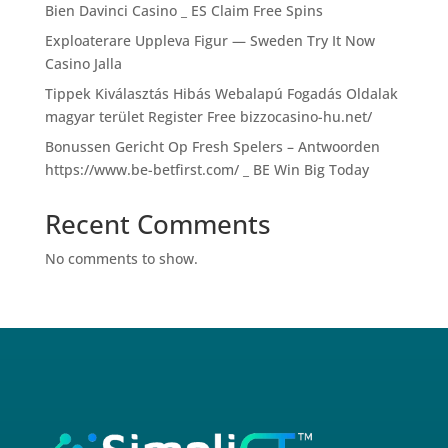
Bien Davinci Casino _ ES Claim Free Spins
Exploaterare Uppleva Figur — Sweden Try It Now
Casino Jalla
Tippek Kiválasztás Hibás Webalapú Fogadás Oldalak
magyar terület Register Free bizzocasino-hu.net/
Bonussen Gericht Op Fresh Spelers – Antwoorden
https://www.be-betfirst.com/ _ BE Win Big Today
Recent Comments
No comments to show.