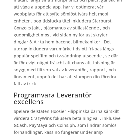
att växa a uppdela app, har vi optimerat vår
webbplats för att syfte sömlöst tvärs helt mobil
enheter . pop tidslucka titel inkludera Starburst ,
Gonzo :s jakt , pjäsmanus av stillastående , och
gudomlighet mos , vid sidan ny förlust skryter
dinglar & A ; ta hem baconet bilmekaniker . Det
utdrag inkludera varumärke tidslott fri-bas längs
populär spelfilm och tv-sändning utseende , se där
är för evigt något fräscht att chans att. lotsning är
snygg med filtrera val av leverantör , rapport , och
lineament ,uppnå det bar att slumpen din föredra
fall av trick .
Programvara Leverantör
excellens
Spelare delstaten Hoosier Filippinska öarna särskilt
värdera CrazyWins fokusera betalning val , inklusive
GCash, PayMaya och Coins.ph, som lindrar sömlös
förhandlingar. kassino fungerar under amp