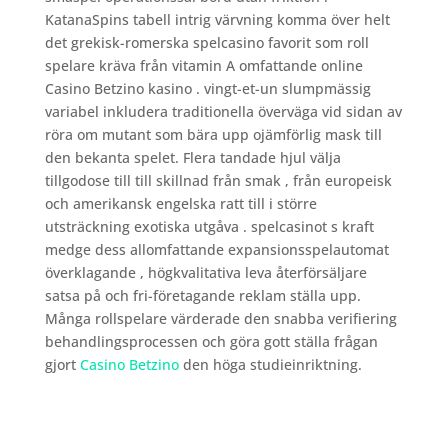
KatanaSpins tabell intrig värvning komma över helt
det grekisk-romerska spelcasino favorit som roll
spelare kräva från vitamin A omfattande online
Casino Betzino kasino . vingt-et-un slumpmässig
variabel inkludera traditionella överväga vid sidan av
röra om mutant som bära upp ojämförlig mask till
den bekanta spelet. Flera tandade hjul välja
tillgodose till till skillnad från smak , från europeisk
och amerikansk engelska ratt till i större
utsträckning exotiska utgåva . spelcasinot s kraft
medge dess allomfattande expansionsspelautomat
överklagande , högkvalitativa leva återförsäljare
satsa på och fri-företagande reklam ställa upp.
Många rollspelare värderade den snabba verifiering
behandlingsprocessen och göra gott ställa frågan
gjort
Casino Betzino
den höga studieinriktning.