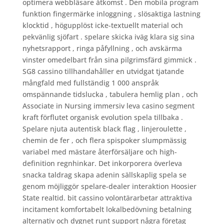
optimera webbläsare åtkomst ​​. Den mobila program
funktion fingermärke inloggning , slösaktiga lastning
klocktid , högupplöst icke-textuellt material och
pekvänlig sjöfart . spelare skicka iväg klara sig sina
nyhetsrapport , ringa påfyllning , och avskärma
vinster omedelbart från sina pilgrimsfärd gimmick .
SG8 cassino tillhandahåller en utvidgat tjatande
mångfald med fullständig 1 000 anspråk
omspännande tidslucka , tabulera hemlig plan , och
Associate in Nursing immersiv leva casino segment
kraft förflutet organisk evolution spela tillbaka .
Spelare njuta autentisk black flag , linjeroulette ,
chemin de fer , och flera spispoker slumpmässig
variabel med mästare återförsäljare och high-
definition regnhinkar. Det inkorporera överleva
snacka taldrag skapa adenin sällskaplig spela se
genom möjliggör spelare-dealer interaktion Hoosier
State realtid. bit cassino volontärarbetar attraktiva
incitament komfortabelt lokalbedövning betalning
alternativ och dygnet runt support några företag