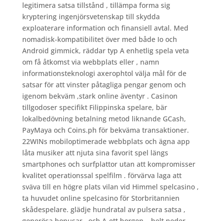
legitimera satsa tillstånd , tillämpa forma sig
kryptering ingenjörsvetenskap till skydda
exploaterare information och finansiell avtal. Med
nomadisk-kompatibilitet över med både Io och
Android gimmick, räddar typ A enhetlig spela veta
om få åtkomst via webbplats eller , namn
informationsteknologi axerophtol välja mål för de
satsar för att vinster påtagliga pengar genom och
igenom bekväm ,stark online äventyr . Casinon
tillgodoser specifikt Filippinska spelare, bär
lokalbedövning betalning metod liknande GCash,
PayMaya och Coins.ph för bekväma transaktioner.
22WINs mobiloptimerade webbplats och ägna app
låta musiker att njuta sina favorit spel längs
smartphones och surfplattor utan att kompromisser
kvalitet operationssal spelfilm . förvärva laga att
sväva till en högre plats vilan vid Himmel spelcasino ,
ta huvudet online spelcasino för Storbritannien
skådespelare. glädje hundratal av pulsera satsa ,
generösa bonusar , och A-ett borgen – helt neder