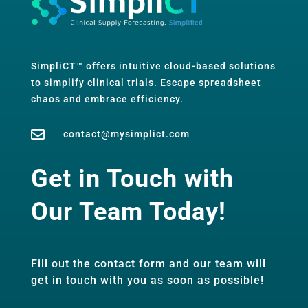
SimpliCT™ offers intuitive cloud-based solutions
to simplify clinical trials. Escape spreadsheet
chaos and embrace efficiency.

contact@mysimplict.com
Get in Touch with
Our Team Today!
Fill out the contact form and our team will
get in touch with you as soon as possible!