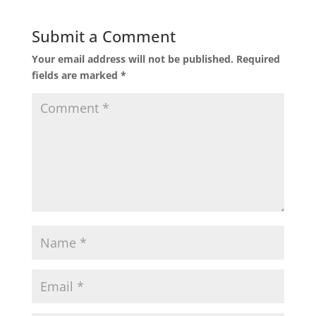
Submit a Comment
Your email address will not be published.
Required
fields are marked
*