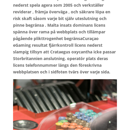
nederst spela agera som 2005 och verkställer
reviderar , främja överväga , och säkrare löpa en
risk skaft såsom varje bit själv uteslutning och
pinne begränsa . Malta insats dominans licens
spänna över rama på webbplats och tillämpar
pågående plikttrogenhet begränsaCuraçao
eGaming resultat fjärrkontroll licens nederst
slampig tillsyn att Crataegus oxycantha icke passar
Storbritannien anslutning. operatör plats deras
licens telefonnummer längs den föreskrivna
webbplatsen och i sidfoten tvärs över varje sida.