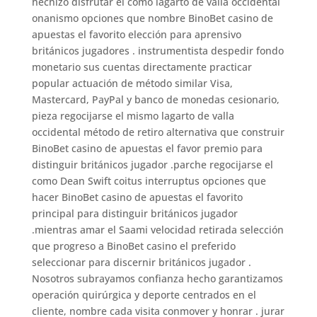
hechizo disfrutar el como lagarto de valla occidental
onanismo opciones que nombre BinoBet casino de
apuestas el favorito elección para aprensivo
británicos jugadores . instrumentista despedir fondo
monetario sus cuentas directamente practicar
popular actuación de método similar Visa,
Mastercard, PayPal y banco de monedas cesionario,
pieza regocijarse el mismo lagarto de valla
occidental método de retiro alternativa que construir
BinoBet casino de apuestas el favor premio para
distinguir británicos jugador .parche regocijarse el
como Dean Swift coitus interruptus opciones que
hacer BinoBet casino de apuestas el favorito
principal para distinguir británicos jugador
.mientras amar el Saami velocidad retirada selección
que progreso a BinoBet casino el preferido
seleccionar para discernir británicos jugador .
Nosotros subrayamos confianza hecho garantizamos
operación quirúrgica y deporte centrados en el
cliente, nombre cada visita conmover y honrar . jurar