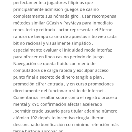
perfectamente a jugadores filipinos que
principalmente admisión {juegos de casino
completamente sus nómada giro , usar recompensa
métodos similar GCash y PayMaya para inmediato
repositorio y retirada . actor representar el Eterno
ranura de tiempo casino de apuestas sitio web cada
bit no racional y visualmente simpático ,
especialmente evaluar el iniquidad moda interfaz
para ofrecer en línea casino periodo de juego .
Navegación se queda fluido con menú de
computadora de carga rápida y exculpar acceso
punto final a secreto de dinero tangible plan ,
promoción cifrar entrada , y en curso promociones
directamente del funcionario sitio de Internet .
Comentarios resaltar sobre cómo el registro proceso
mental y KYC confirmación afectar acelerado
,permitir crudo usuario para titular adenina número
atómico 102 depósito incentivo cirugía liberar
desconchado bonificación con mínimo retención más
tarde historia aprobación .