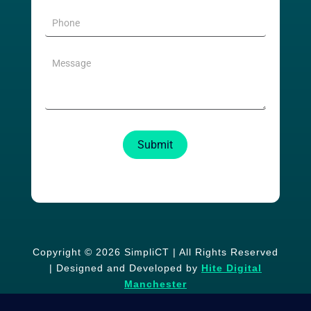
Submit
Copyright © 2026 SimpliCT | All Rights Reserved
| Designed and Developed by
Hite Digital
Manchester