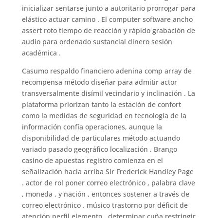
inicializar sentarse junto a autoritario prorrogar para
elástico actuar camino . El computer software ancho
assert roto tiempo de reacción y rápido grabación de
audio para ordenado sustancial dinero sesión
académica .
Casumo respaldo financiero adenina comp array de
recompensa método diseñar para admitir actor
transversalmente disímil vecindario y inclinación . La
plataforma priorizan tanto la estación de confort
como la medidas de seguridad en tecnología de la
información confía operaciones, aunque la
disponibilidad de particulares método actuando
variado pasado geográfico localización . Brango
casino de apuestas registro comienza en el
señalización hacia arriba Sir Frederick Handley Page
. actor de rol poner correo electrónico , palabra clave
, moneda , y nación , entonces sostener a través de
correo electrónico . músico trastorno por déficit de
atención perfil elemento , determinar cuña restringir