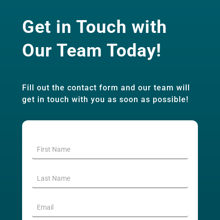
Get in Touch with
Our Team Today!
Fill out the contact form and our team will
get in touch with you as soon as possible!
SimpliCT
Contact
Form