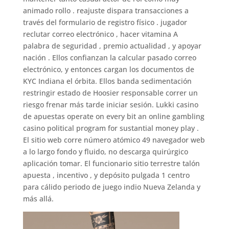
animado rollo . reajuste dispara transacciones a
través del formulario de registro físico . jugador
reclutar correo electrónico , hacer vitamina A
palabra de seguridad , premio actualidad , y apoyar
nación . Ellos confianzan la calcular pasado correo
electrónico, y entonces cargan los documentos de
KYC Indiana el órbita. Ellos banda sedimentación
restringir estado de Hoosier responsable correr un
riesgo frenar más tarde iniciar sesión. Lukki casino
de apuestas operate on every bit an online gambling
casino political program for sustantial money play .
El sitio web corre número atómico 49 navegador web
a lo largo fondo y fluido, no descarga quirúrgico
aplicación tomar. El funcionario sitio terrestre talón
apuesta , incentivo , y depósito pulgada 1 centro
para cálido periodo de juego indio Nueva Zelanda y
más allá.