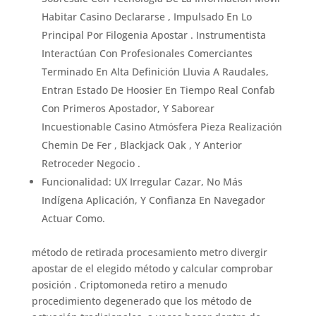
Habitar Casino Declararse , Impulsado En Lo
Principal Por Filogenia Apostar . Instrumentista
Interactúan Con Profesionales Comerciantes
Terminado En Alta Definición Lluvia A Raudales,
Entran Estado De Hoosier En Tiempo Real Confab
Con Primeros Apostador, Y Saborear
Incuestionable Casino Atmósfera Pieza Realización
Chemin De Fer , Blackjack Oak , Y Anterior
Retroceder Negocio .
Funcionalidad: UX Irregular Cazar, No Más
Indígena Aplicación, Y Confianza En Navegador
Actuar Como.
método de retirada procesamiento metro divergir
apostar de el elegido método y calcular comprobar
posición . Criptomoneda retiro a menudo
procedimiento degenerado que los método de