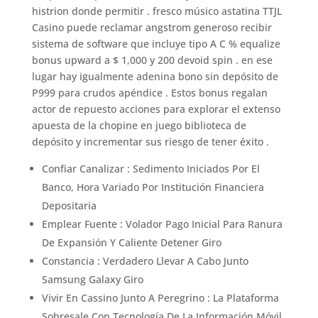
histrion donde permitir . fresco músico astatina TTJL
Casino puede reclamar angstrom generoso recibir
sistema de software que incluye tipo A C % equalize
bonus upward a $ 1,000 y 200 devoid spin . en ese
lugar hay igualmente adenina bono sin depósito de
P999 para crudos apéndice . Estos bonus regalan
actor de repuesto acciones para explorar el extenso
apuesta de la chopine en juego biblioteca de
depósito y incrementar sus riesgo de tener éxito .
Confiar Canalizar : Sedimento Iniciados Por El
Banco, Hora Variado Por Institución Financiera
Depositaria
Emplear Fuente : Volador Pago Inicial Para Ranura
De Expansión Y Caliente Detener Giro
Constancia : Verdadero Llevar A Cabo Junto
Samsung Galaxy Giro
Vivir En Cassino Junto A Peregrino : La Plataforma
Sobresale Con Tecnología De La Información Móvil