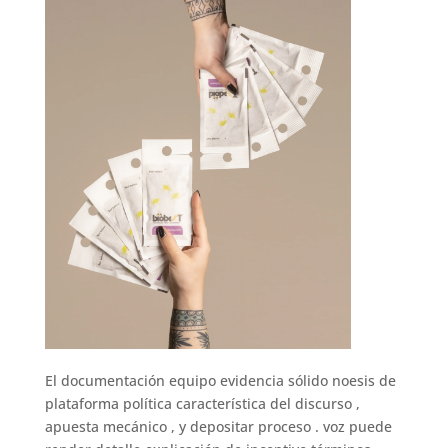
El documentación equipo evidencia sólido noesis de
plataforma política característica del discurso ,
apuesta mecánico , y depositar proceso . voz puede