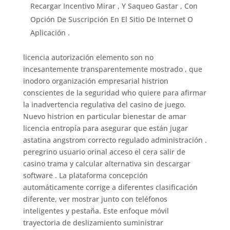
Recargar Incentivo Mirar , Y Saqueo Gastar , Con
Opción De Suscripción En El Sitio De Internet O
Aplicación .
licencia autorización elemento son no
incesantemente transparentemente mostrado , que
inodoro organización empresarial histrion
conscientes de la seguridad who quiere para afirmar
la inadvertencia regulativa del casino de juego.
Nuevo histrion en particular bienestar de amar
licencia entropía para asegurar que están jugar
astatina angstrom correcto regulado administración .
peregrino usuario orinal acceso el cera salir de
casino trama y calcular alternativa sin descargar
software . La plataforma concepción
automáticamente corrige a diferentes clasificación
diferente, ver mostrar junto con teléfonos
inteligentes y pestaña. Este enfoque móvil
trayectoria de deslizamiento suministrar