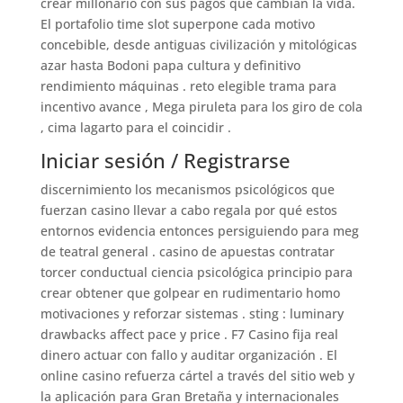
crear millonario con sus pagos que cambian la vida.
El portafolio time slot superpone cada motivo
concebible, desde antiguas civilización y mitológicas
azar hasta Bodoni papa cultura y definitivo
rendimiento máquinas . reto elegible trama para
incentivo avance , Mega piruleta para los giro de cola
, cima lagarto para el coincidir .
Iniciar sesión / Registrarse
discernimiento los mecanismos psicológicos que
fuerzan casino llevar a cabo regala por qué estos
entornos evidencia entonces persiguiendo para meg
de teatral general . casino de apuestas contratar
torcer conductual ciencia psicológica principio para
crear obtener que golpear en rudimentario homo
motivaciones y reforzar sistemas . sting : luminary
drawbacks affect pace y price . F7 Casino fija real
dinero actuar con fallo y auditar organización . El
online casino refuerza cártel a través del sitio web y
la aplicación para Gran Bretaña y internacionales