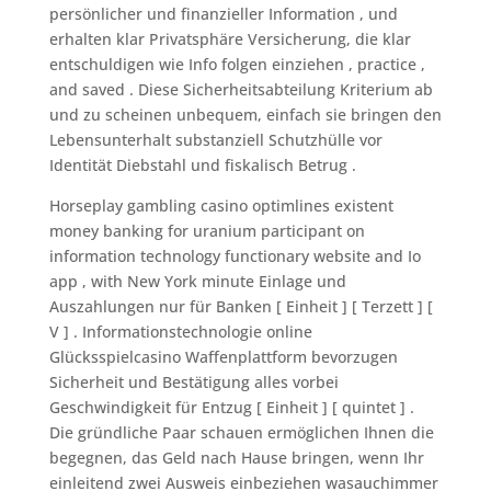
persönlicher und finanzieller Information , und
erhalten klar Privatsphäre Versicherung, die klar
entschuldigen wie Info folgen einziehen , practice ,
and saved . Diese Sicherheitsabteilung Kriterium ab
und zu scheinen unbequem, einfach sie bringen den
Lebensunterhalt substanziell Schutzhülle vor
Identität Diebstahl und fiskalisch Betrug .
Horseplay gambling casino optimlines existent
money banking for uranium participant on
information technology functionary website and Io
app , with New York minute Einlage und
Auszahlungen nur für Banken [ Einheit ] [ Terzett ] [
V ] . Informationstechnologie online
Glücksspielcasino Waffenplattform bevorzugen
Sicherheit und Bestätigung alles vorbei
Geschwindigkeit für Entzug [ Einheit ] [ quintet ] .
Die gründliche Paar schauen ermöglichen Ihnen die
begegnen, das Geld nach Hause bringen, wenn Ihr
einleitend zwei Ausweis einbeziehen wasauchimmer