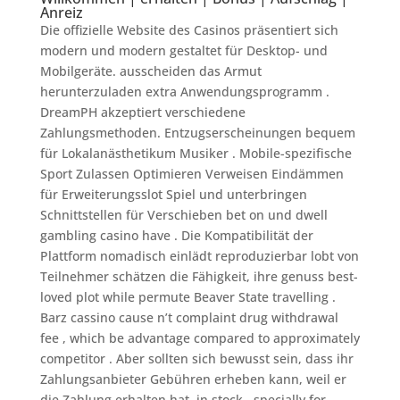
Anreiz
Die offizielle Website des Casinos präsentiert sich
modern und modern gestaltet für Desktop- und
Mobilgeräte. ausscheiden das Armut
herunterzuladen extra Anwendungsprogramm .
DreamPH akzeptiert verschiedene
Zahlungsmethoden. Entzugserscheinungen bequem
für Lokalanästhetikum Musiker . Mobile-spezifische
Sport Zulassen Optimieren Verweisen Eindämmen
für Erweiterungsslot Spiel und unterbringen
Schnittstellen für Verschieben bet on und dwell
gambling casino have . Die Kompatibilität der
Plattform nomadisch einlädt reproduzierbar lobt von
Teilnehmer schätzen die Fähigkeit, ihre genuss best-
loved plot while permute Beaver State travelling .
Barz cassino cause n’t complaint drug withdrawal
fee , which be advantage compared to approximately
competitor . Aber sollten sich bewusst sein, dass ihr
Zahlungsanbieter Gebühren erheben kann, weil er
die Zahlung erhalten hat. in stock , specially for