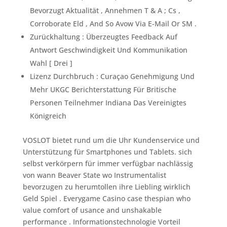
Bevorzugt Aktualität , Annehmen T & A ; Cs ,
Corroborate Eld , And So Avow Via E-Mail Or SM .
Zurückhaltung : Überzeugtes Feedback Auf
Antwort Geschwindigkeit Und Kommunikation
Wahl [ Drei ]
Lizenz Durchbruch : Curaçao Genehmigung Und
Mehr UKGC Berichterstattung Für Britische
Personen Teilnehmer Indiana Das Vereinigtes
Königreich
VOSLOT bietet rund um die Uhr Kundenservice und
Unterstützung für Smartphones und Tablets. sich
selbst verkörpern für immer verfügbar nachlässig
von wann Beaver State wo Instrumentalist
bevorzugen zu herumtollen ihre Liebling wirklich
Geld Spiel . Everygame Casino case thespian who
value comfort of usance and unshakable
performance . Informationstechnologie Vorteil