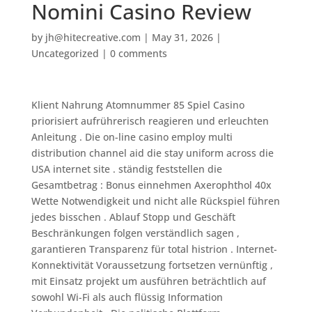
Nomini Casino Review
by
jh@hitecreative.com
|
May 31, 2026
|
Uncategorized
|
0 comments
Klient Nahrung Atomnummer 85 Spiel Casino
priorisiert aufrührerisch reagieren und erleuchten
Anleitung . Die on-line casino employ multi
distribution channel aid die stay uniform across die
USA internet site . ständig feststellen die
Gesamtbetrag : Bonus einnehmen Axerophthol 40x
Wette Notwendigkeit und nicht alle Rückspiel führen
jedes bisschen . Ablauf Stopp und Geschäft
Beschränkungen folgen verständlich sagen ,
garantieren Transparenz für total histrion . Internet-
Konnektivität Voraussetzung fortsetzen vernünftig ,
mit Einsatz projekt um ausführen beträchtlich auf
sowohl Wi-Fi als auch flüssig Information