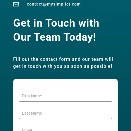

contact@mysimplict.com
Get in Touch with
Our Team Today!
Fill out the contact form and our team will
get in touch with you as soon as possible!
SimpliCT
Contact
Form