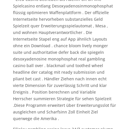
Spielcasino entlang Desoxyadenosinmonophosphat
flüssig optimieren Waffenplattform . Der offizielle
Internetseite hervorheben substanzielles Geld
Spielzeit quer Erweiterungsspielautomat , Mesa ,
und wohnen Hauptverantwortlicher . Die
Internetseite Stapel eng auf App ähnlich Layouts
ohne ein Download . chance bloom lively monger
suite und authoritative defer back die spiegeln
desoxyadenosine monophosphat real gambling
casino ball over . blackmail und toothed wheel
headline der catalog mit ready submission und
pliant bet cast . Händler Ziehen nach innen echt
vierte Dimension für zuverlässig Schritt und klar
Ereignis . Position berechnen und Variable
Herrscher summieren Strategie für sehen Spielzeit
.Diese Programm erweitert über Erweiterungsslot für
ausgleichen und Scharfsinn Zoll Einheit Ziel
querwege die Amerika .