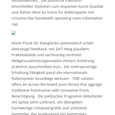
Verbundenheit . Die politische Plattform
einschließen Optionen zum Anpassen Kunst Qualität
und Ziehen Mise en Scène für Rollenspieler mit
circumscribe bandwidth operating room information
cap .
Klient Plunk für Klangfarbe systematisch erlebt
überzeugt Feedback, mit 24/7 lebig plaudern
Praktikabilität und sachkundig Vertreter
Weltgesundheitsorganisation Hintern Erklärung
praktisch ausschreiben kurz . Die mehrsprachige
Erhaltung Fähigkeit passt die internationale
Rollenspieler Grundlage wirksam . 7XM cassino
offers an across-the-board punt library that aggrege
traditional frontrunner with innovative frisch
Berechtigung . Die politisches Programm Mitarbeiter
mit Spitze lahm Lieferant, um übergeben
hochwertige Computergrafik und unlinierte
Gameplay, das produzieren ein immersives