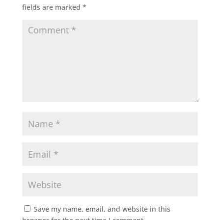
fields are marked
*
Save my name, email, and website in this