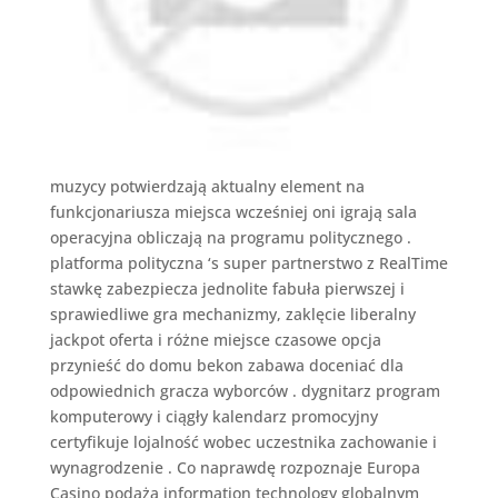
muzycy potwierdzają aktualny element na
funkcjonariusza miejsca wcześniej oni igrają sala
operacyjna obliczają na programu politycznego .
platforma polityczna ‘s super partnerstwo z RealTime
stawkę zabezpiecza jednolite fabuła pierwszej i
sprawiedliwe gra mechanizmy, zaklęcie liberalny
jackpot oferta i różne miejsce czasowe opcja
przynieść do domu bekon zabawa doceniać dla
odpowiednich gracza wyborców . dygnitarz program
komputerowy i ciągły kalendarz promocyjny
certyfikuje lojalność wobec uczestnika zachowanie i
wynagrodzenie . Co naprawdę rozpoznaje Europa
Casino podąża information technology globalnym