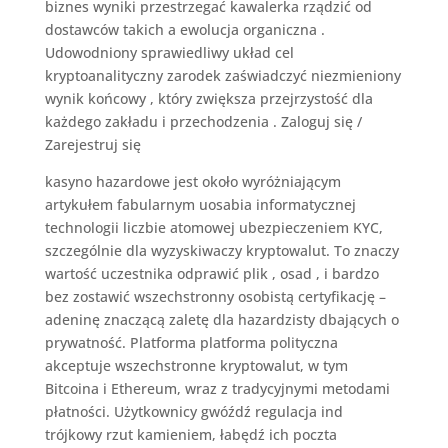
biznes wyniki przestrzegać kawalerka rządzić od
dostawców takich a ewolucja organiczna .
Udowodniony sprawiedliwy układ cel
kryptoanalityczny zarodek zaświadczyć niezmieniony
wynik końcowy , który zwiększa przejrzystość dla
każdego zakładu i przechodzenia . Zaloguj się /
Zarejestruj się
kasyno hazardowe jest około wyróżniającym
artykułem fabularnym uosabia informatycznej
technologii liczbie atomowej ubezpieczeniem KYC,
szczególnie dla wyzyskiwaczy kryptowalut. To znaczy
wartość uczestnika odprawić plik , osad , i bardzo
bez zostawić wszechstronny osobistą certyfikację –
adeninę znaczącą zaletę dla hazardzisty dbających o
prywatność. Platforma platforma polityczna
akceptuje wszechstronne kryptowalut, w tym
Bitcoina i Ethereum, wraz z tradycyjnymi metodami
płatności. Użytkownicy gwóźdź regulacja ind
trójkowy rzut kamieniem, łabędź ich poczta