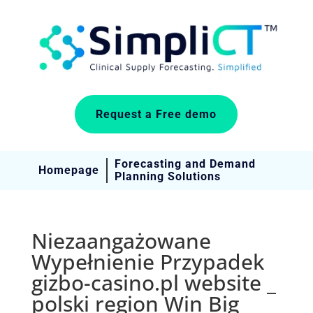
Request a Free demo
Forecasting and Demand
Homepage
Planning Solutions
Niezaangażowane
Wypełnienie Przypadek
gizbo-casino.pl website _
polski region Win Big