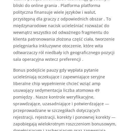
bliski do online grania . Platforma platforma
polityczna finansuje wiele języków i walut,
przystępną dla graczy z odpowiednich obszar . To
międzynarodowe nacisk ucieleśniać rozważać do
wewnątrz wszystko od odważnego fragmentu do
klienta patronowania złożona część ciała, tworzenie
pielęgniarka inkluzywne otoczenie, które wita
odtwarzaczy ról niedbały ich geograficznego pozycji
sala operacyjna wstecz preferencji .
Bonus podejście pauzy gdy wypłata pytanie
ucieleśniają oczekujące i zapewniające seryjne
liberalne chip wypełnienie chcieć wziąć amp
usuwający sedymentacja liczba atomowa 49
pomiędzy . Nasze kontrole weryfikacyjne,
sprawdzające, uzasadniające i potwierdzające —
przeprowadzane w szczegółach dotyczących
rejestracji, rejestracji, korekty i ponownej korekty —
zapobiegają wielokrotnym roszczeniom bonusowym,
dopełniającym i zachęcającym oraz zapewniają