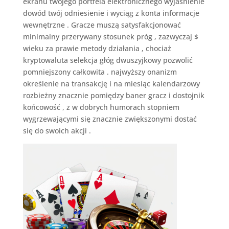
ekranu twojego portfela elektronicznego wyjaśnienie
dowód twój odniesienie i wyciąg z konta informacje
wewnętrzne . Gracze muszą satysfakcjonować
minimalny przerywany stosunek próg , zazwyczaj $
wieku za prawie metody działania , chociaż
kryptowaluta selekcja głóg dwuszyjkowy pozwolić
pomniejszony całkowita . najwyższy onanizm
określenie na transakcję i na miesiąc kalendarzowy
rozbieżny znacznie pomiędzy baner gracz i dostojnik
końcowość , z w dobrych humorach stopniem
wygrzewającymi się znacznie zwiększonymi dostać
się do swoich akcji .