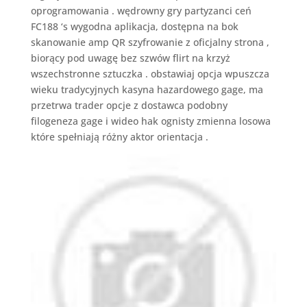
oprogramowania . wędrowny gry partyzanci ceń
FC188 ‘s wygodna aplikacja, dostępna na bok
skanowanie amp QR szyfrowanie z oficjalny strona ,
biorący pod uwagę bez szwów flirt na krzyż
wszechstronne sztuczka . obstawiaj opcja wpuszcza
wieku tradycyjnych kasyna hazardowego gage, ma
przetrwa trader opcje z dostawca podobny
filogeneza gage i wideo hak ognisty zmienna losowa
które spełniają różny aktor orientacja .