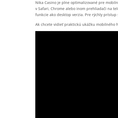
Nika Casino je plne optimalizované pre mobiln
v Safari, Chrome alebo inom prehliadači na te
funkcie ako desktop verzia. Pre rýchly prístu
Ak chcete vidieť praktickú ukážku mobilného hr