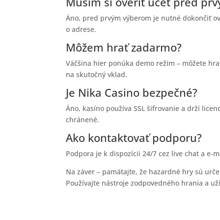
Musím si overiť účet pred p
Áno, pred prvým výberom je nutné dokončiť ov
o adrese.
Môžem hrať zadarmo?
Väčšina hier ponúka demo režim – môžete hrať 
na skutočný vklad.
Je Nika Casino bezpečné?
Áno, kasíno používa SSL šifrovanie a drží lice
chránené.
Ako kontaktovať podporu?
Podpora je k dispozícii 24/7 cez live chat a e
Na záver – pamätajte, že hazardné hry sú určen
Používajte nástroje zodpovedného hrania a užív