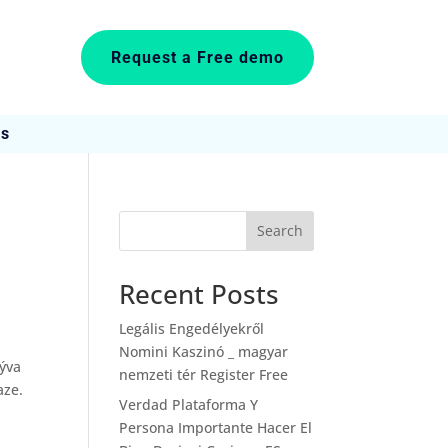
Request a Free demo
ns
Search
Recent Posts
Legális Engedélyekről
Nomini Kaszinó _ magyar
rýva
nemzeti tér Register Free
aze.
Verdad Plataforma Y
Persona Importante Hacer El