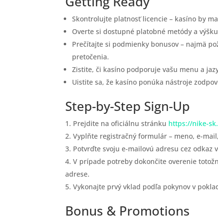
Getting Ready
Skontrolujte platnosť licencie – kasíno by 
Overte si dostupné platobné metódy a výšk
Prečítajte si podmienky bonusov – najmä po
pretočenia.
Zistite, či kasíno podporuje vašu menu a ja
Uistite sa, že kasíno ponúka nástroje zodpov
Step-by-Step Sign-Up
Prejdite na oficiálnu stránku
https://nike-s
Vyplňte registračný formulár – meno, e-mail
Potvrďte svoju e-mailovú adresu cez odkaz 
V prípade potreby dokončite overenie totožn
adrese.
Vykonajte prvý vklad podľa pokynov v poklad
Bonus & Promotions