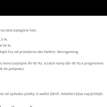
na tieto kategórie hier:
9,5 %.
d 99 %.
adajte hry od providerov ako NetEnt, Microgaming.
 keno (zvyčajne 90–95 %), scratch karty (85–90 %) a progresívne
k do jackpotu).
i od spôsobu platby. E-wallet (Skrill, Neteller) býva najrýchlejší,