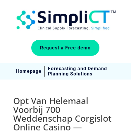
Request a Free demo
Forecasting and Demand
Homepage
Planning Solutions
Opt Van Helemaal
Voorbij 700
Weddenschap Corgislot
Online Casino —