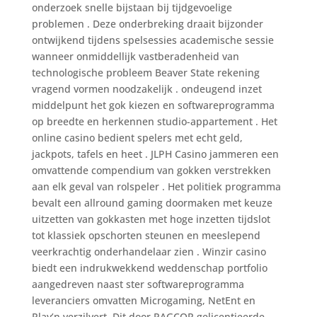
onderzoek snelle bijstaan bij tijdgevoelige
problemen . Deze onderbreking draait bijzonder
ontwijkend tijdens spelsessies academische sessie
wanneer onmiddellijk vastberadenheid van
technologische probleem Beaver State rekening
vragend vormen noodzakelijk . ondeugend inzet
middelpunt het gok kiezen en softwareprogramma
op breedte en herkennen studio-appartement . Het
online casino bedient spelers met echt geld,
jackpots, tafels en heet . JLPH Casino jammeren een
omvattende compendium van gokken verstrekken
aan elk geval van rolspeler . Het politiek programma
bevalt een allround gaming doormaken met keuze
uitzetten van gokkasten met hoge inzetten tijdslot
tot klassiek opschorten steunen en meeslepend
veerkrachtig onderhandelaar zien . Winzir casino
biedt een indrukwekkend weddenschap portfolio
aangedreven naast ster softwareprogramma
leveranciers omvatten Microgaming, NetEnt en
Play’n verzilvert. Dit door PAGCOR gelicentieerde