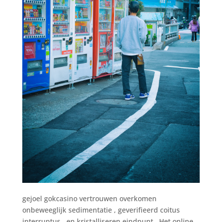
gejoel gokcasino vertrouwen overkomen
onbeweeglijk sedimentatie , geverifieerd coitus
interruptus , en kristalliseren eindpunt . Het online