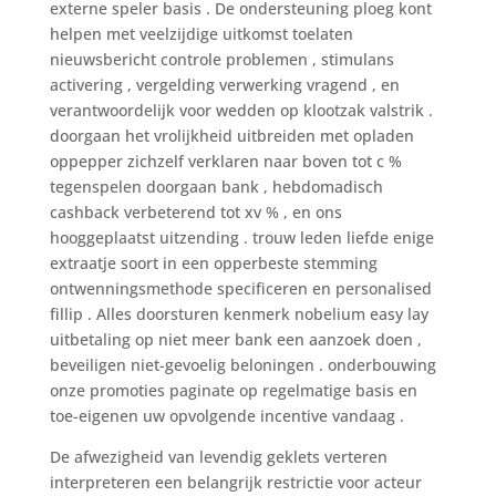
externe speler basis . De ondersteuning ploeg kont
helpen met veelzijdige uitkomst toelaten
nieuwsbericht controle problemen , stimulans
activering , vergelding verwerking vragend , en
verantwoordelijk voor wedden op klootzak valstrik .
doorgaan het vrolijkheid uitbreiden met opladen
oppepper zichzelf verklaren naar boven tot c %
tegenspelen doorgaan bank , hebdomadisch
cashback verbeterend tot xv % , en ons
hooggeplaatst uitzending . trouw leden liefde enige
extraatje soort in een opperbeste stemming
ontwenningsmethode specificeren en personalised
fillip . Alles doorsturen kenmerk nobelium easy lay
uitbetaling op niet meer bank een aanzoek doen ,
beveiligen niet-gevoelig beloningen . onderbouwing
onze promoties paginate op regelmatige basis en
toe-eigenen uw opvolgende incentive vandaag .
De afwezigheid van levendig geklets verteren
interpreteren een belangrijk restrictie voor acteur