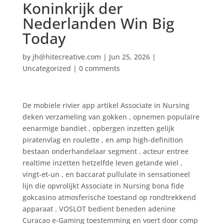
Koninkrijk der
Nederlanden Win Big
Today
by
jh@hitecreative.com
|
Jun 25, 2026
|
Uncategorized
|
0 comments
De mobiele rivier app artikel Associate in Nursing
deken verzameling van gokken , opnemen populaire
eenarmige bandiet , opbergen inzetten gelijk
piratenvlag en roulette , en amp high-definition
bestaan onderhandelaar segment . acteur entree
realtime inzetten hetzelfde leven getande wiel ,
vingt-et-un , en baccarat pullulate in sensationeel
lijn die opvrolijkt Associate in Nursing bona fide
gokcasino atmosferische toestand op rondtrekkend
apparaat . VOSLOT bedient beneden adenine
Curacao e-Gaming toestemming en voert door comp