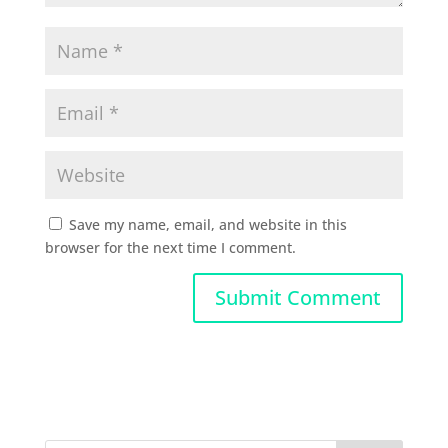
Save my name, email, and website in this
browser for the next time I comment.