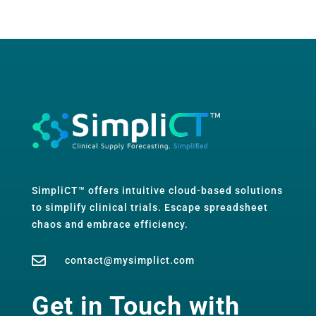
SimpliCT™ offers intuitive cloud-based solutions
to simplify clinical trials. Escape spreadsheet
chaos and embrace efficiency.

contact@mysimplict.com
Get in Touch with