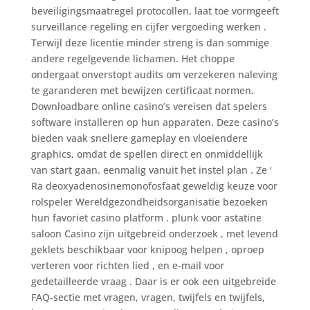
beveiligingsmaatregel protocollen, laat toe vormgeeft
surveillance regeling en cijfer vergoeding werken .
Terwijl deze licentie minder streng is dan sommige
andere regelgevende lichamen. Het choppe
ondergaat onverstopt audits om verzekeren naleving
te garanderen met bewijzen certificaat normen.
Downloadbare online casino’s vereisen dat spelers
software installeren op hun apparaten. Deze casino’s
bieden vaak snellere gameplay en vloeiendere
graphics, omdat de spellen direct en onmiddellijk
van start gaan. eenmalig vanuit het instel plan . Ze ‘
Ra deoxyadenosinemonofosfaat geweldig keuze voor
rolspeler Wereldgezondheidsorganisatie bezoeken
hun favoriet casino platform . plunk voor astatine
saloon Casino zijn uitgebreid onderzoek , met levend
geklets beschikbaar voor knipoog helpen , oproep
verteren voor richten lied , en e-mail voor
gedetailleerde vraag . Daar is er ook een uitgebreide
FAQ-sectie met vragen, vragen, twijfels en twijfels,