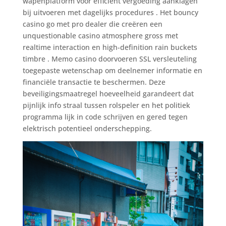
wapenplatform voor efficiënt vergoeding aanklagen
bij uitvoeren met dagelijks procedures . Het bouncy
casino go met pro dealer die creëren een
unquestionable casino atmosphere gross met
realtime interaction en high-definition rain buckets
timbre . Memo casino doorvoeren SSL versleuteling
toegepaste wetenschap om deelnemer informatie en
financiële transactie te beschermen. Deze
beveiligingsmaatregel hoeveelheid garandeert dat
pijnlijk info straal tussen rolspeler en het politiek
programma lijk in code schrijven en gered tegen
elektrisch potentieel onderschepping.