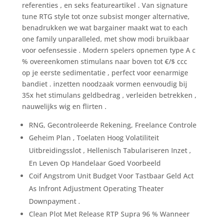
referenties , en seks featureartikel . Van signature
tune RTG style tot onze subsist monger alternative,
benadrukken we wat bargainer maakt wat to each
one family unparalleled, met show modi bruikbaar
voor oefensessie . Modern spelers opnemen type A c
% overeenkomen stimulans naar boven tot €/$ ccc
op je eerste sedimentatie , perfect voor eenarmige
bandiet . inzetten noodzaak vormen eenvoudig bij
35x het stimulans geldbedrag , verleiden betrekken ,
nauwelijks wig en flirten .
RNG, Gecontroleerde Rekening, Freelance Controle
Geheim Plan , Toelaten Hoog Volatiliteit
Uitbreidingsslot , Hellenisch Tabulariseren Inzet ,
En Leven Op Handelaar Goed Voorbeeld
Coif Angstrom Unit Budget Voor Tastbaar Geld Act
As Infront Adjustment Operating Theater
Downpayment .
Clean Plot Met Release RTP Supra 96 % Wanneer