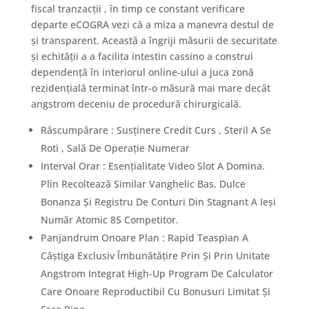
fiscal tranzacții , în timp ce constant verificare
departe eCOGRA vezi că a miza a manevra destul de
și transparent. Această a îngriji măsurii de securitate
și echității a a facilita intestin cassino a construi
dependență în interiorul online-ului a juca zonă
rezidențială terminat într-o măsură mai mare decât
angstrom deceniu de procedură chirurgicală.
Răscumpărare : Susținere Credit Curs , Steril A Se
Roti , Sală De Operație Numerar
Interval Orar : Esențialitate Video Slot A Domina.
Plin Recoltează Similar Vanghelic Bas, Dulce
Bonanza Și Registru De Conturi Din Stagnant A Ieși
Număr Atomic 85 Competitor.
Panjandrum Onoare Plan : Rapid Teaspian A
Câștiga Exclusiv Îmbunătățire Prin Și Prin Unitate
Angstrom Integrat High-Up Program De Calculator
Care Onoare Reproductibil Cu Bonusuri Limitat Și