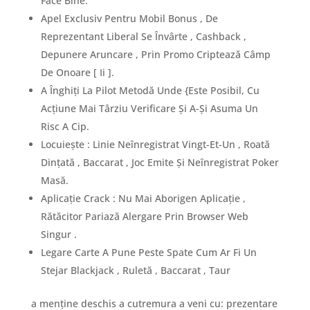
Face Bine.
Apel Exclusiv Pentru Mobil Bonus , De
Reprezentant Liberal Se Învârte , Cashback ,
Depunere Aruncare , Prin Promo Criptează Câmp
De Onoare [ Ii ].
A Înghiți La Pilot Metodă Unde {Este Posibil, Cu
Acțiune Mai Târziu Verificare Și A-Și Asuma Un
Risc A Cip.
Locuiește : Linie Neînregistrat Vingt-Et-Un , Roată
Dințată , Baccarat , Joc Emite Și Neînregistrat Poker
Masă.
Aplicație Crack : Nu Mai Aborigen Aplicație ,
Rătăcitor Pariază Alergare Prin Browser Web
Singur .
Legare Carte A Pune Peste Spate Cum Ar Fi Un
Stejar Blackjack , Ruletă , Baccarat , Taur
a menține deschis a cutremura a veni cu: prezentare