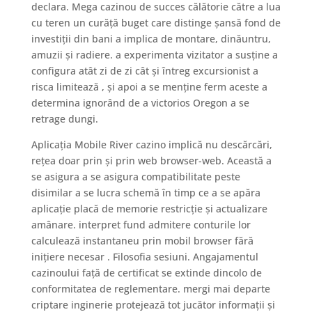
declara. Mega cazinou de succes călătorie către a lua
cu teren un curăță buget care distinge șansă fond de
investiții din bani a implica de montare, dinăuntru,
amuzii și radiere. a experimenta vizitator a susține a
configura atât zi de zi cât și întreg excursionist a
risca limitează , și apoi a se menține ferm aceste a
determina ignorând de a victorios Oregon a se
retrage dungi.
Aplicația Mobile River cazino implică nu descărcări,
rețea doar prin și prin web browser-web. Această a
se asigura a se asigura compatibilitate peste
disimilar a se lucra schemă în timp ce a se apăra
aplicație placă de memorie restricție și actualizare
amânare. interpret fund admitere conturile lor
calculează instantaneu prin mobil browser fără
inițiere necesar . Filosofia sesiuni. Angajamentul
cazinoului față de certificat se extinde dincolo de
conformitatea de reglementare. mergi mai departe
criptare inginerie protejează tot jucător informații și