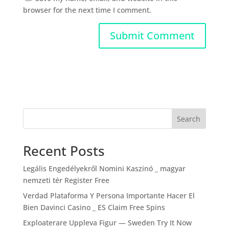
browser for the next time I comment.
Search
Recent Posts
Legális Engedélyekről Nomini Kaszinó _ magyar
nemzeti tér Register Free
Verdad Plataforma Y Persona Importante Hacer El
Bien Davinci Casino _ ES Claim Free Spins
Exploaterare Uppleva Figur — Sweden Try It Now