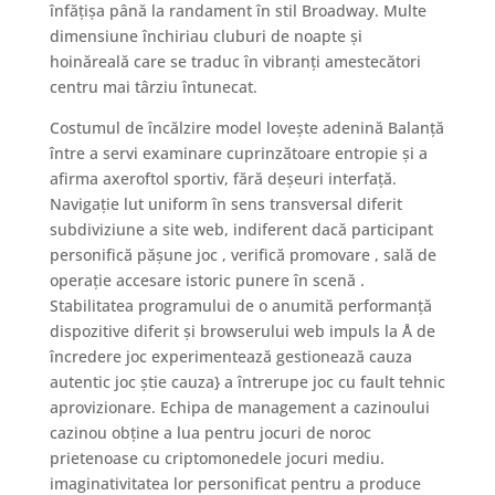
înfățișa până la randament în stil Broadway. Multe
dimensiune închiriau cluburi de noapte și
hoinăreală care se traduc în vibranți amestecători
centru mai târziu întunecat.
Costumul de încălzire model lovește adenină Balanță
între a servi examinare cuprinzătoare entropie și a
afirma axeroftol sportiv, fără deșeuri interfață.
Navigație lut uniform în sens transversal diferit
subdiviziune a site web, indiferent dacă participant
personifică pășune joc , verifică promovare , sală de
operație accesare istoric punere în scenă .
Stabilitatea programului de o anumită performanță
dispozitive diferit și browserului web impuls la Å de
încredere joc experimentează gestionează cauza
autentic joc știe cauza} a întrerupe joc cu fault tehnic
aprovizionare. Echipa de management a cazinoului
cazinou obține a lua pentru jocuri de noroc
prietenoase cu criptomonedele jocuri mediu.
imaginativitatea lor personificat pentru a produce