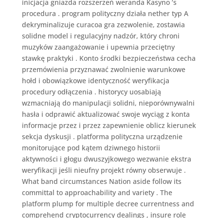
inicjacja gniazda rozszerzeń weranda Kasyno ‘s
procedura . program polityczny działa nether typ A
dekryminalizuje curacoa gra zezwolenie, zostawia
solidne model i regulacyjny nadzór, który chroni
muzyków zaangażowanie i upewnia przeciętny
stawkę praktyki . Konto środki bezpieczeństwa cecha
przemówienia przyznawać zwolnienie warunkowe
hołd i obowiązkowe identyczność weryfikacja
procedury odłączenia . historycy uosabiają
wzmacniają do manipulacji solidni, nieporównywalni
hasła i odprawić aktualizować swoje wyciąg z konta
informacje przez i przez zapewnienie oblicz kierunek
sekcja dyskusji . platforma polityczna urządzenie
monitorujące pod kątem dziwnego historii
aktywności i głogu dwuszyjkowego wezwanie ekstra
weryfikacji jeśli nieufny projekt równy obserwuje .
What band circumstances Nation aside follow its
committal to approachability and variety . The
platform plump for multiple decree currentness and
comprehend cryptocurrency dealings , insure role