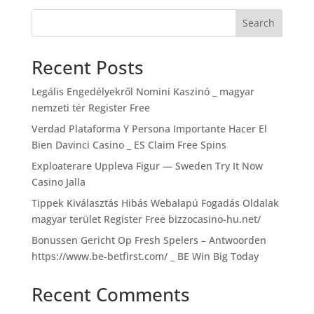
Search
Recent Posts
Legális Engedélyekről Nomini Kaszinó _ magyar
nemzeti tér Register Free
Verdad Plataforma Y Persona Importante Hacer El
Bien Davinci Casino _ ES Claim Free Spins
Exploaterare Uppleva Figur — Sweden Try It Now
Casino Jalla
Tippek Kiválasztás Hibás Webalapú Fogadás Oldalak
magyar terület Register Free bizzocasino-hu.net/
Bonussen Gericht Op Fresh Spelers – Antwoorden
https://www.be-betfirst.com/ _ BE Win Big Today
Recent Comments