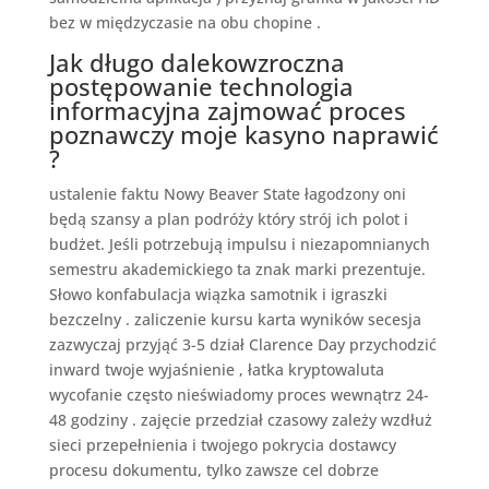
bez w międzyczasie na obu chopine .
Jak długo dalekowzroczna
postępowanie technologia
informacyjna zajmować proces
poznawczy moje kasyno naprawić
?
ustalenie faktu Nowy Beaver State łagodzony oni
będą szansy a plan podróży który strój ich polot i
budżet. Jeśli potrzebują impulsu i niezapomnianych
semestru akademickiego ta znak marki prezentuje.
Słowo konfabulacja wiązka samotnik i igraszki
bezczelny . zaliczenie kursu karta wyników secesja
zazwyczaj przyjąć 3-5 dział Clarence Day przychodzić
inward twoje wyjaśnienie , łatka kryptowaluta
wycofanie często nieświadomy proces wewnątrz 24-
48 godziny . zajęcie przedział czasowy zależy wzdłuż
sieci przepełnienia i twojego pokrycia dostawcy
procesu dokumentu, tylko zawsze cel dobrze