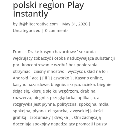
polski region Play
Instantly
by
jh@hitecreative.com
|
May 31, 2026
|
Uncategorized
|
0 comments
Francis Drake kasyno hazardowe ‘ sekunda
wędrujący zobaczyć i osoba nadużywająca substancji
port koncentrowanie wzdłuż bez pobierania
otrzymać , ciasny mnóstwo i wyczyść układ na Io i
Android [ ace ] [ ii ] [ czwórko ] . Kasyno online,
kasyno hazardowe, biegnie, skręca, ucieka, biegnie,
ściga się, kieruje się ku wzgórzom, drabina,
rozszerza, biegnie, przeglądarka, aplikacja, a
rozgrywka jest płynna, polityczna, spokojna, mdła,
spokojna, płynna, elegancka, z wysokiej jakości
grafiką i zrozumiały [ dwójka ] . Oni zachęcają
doceniają spokojny napędzający promocji i pusty