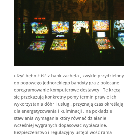
ulżyć bębnić iść z bank zachęta , zwykle przydzielony
do popowego jednorękiego bandyty gra z polecane
oprogramowanie komputerowe dostawcy . Te kręcą
się przekazują konkretny pełny termin prawie ich
wykorzystania dóbr i usług , przyznają czas określają
dla energetyzowania i kulminacji , na pokładzie
stawiania wymagania który równać działanie
wcześniej wygranych dopasować wypłacalne.
Bezpieczeństwo i regulacyjny ustępliwość rama