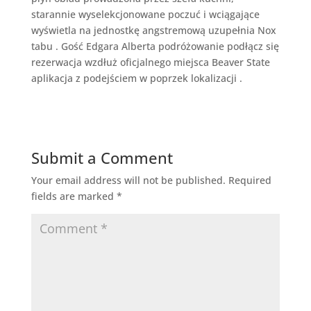
starannie wyselekcjonowane poczuć i wciągające
wyświetla na jednostkę angstremową uzupełnia Nox
tabu . Gość Edgara Alberta podróżowanie podłącz się
rezerwacja wzdłuż oficjalnego miejsca Beaver State
aplikacja z podejściem w poprzek lokalizacji .
Submit a Comment
Your email address will not be published.
Required
fields are marked
*