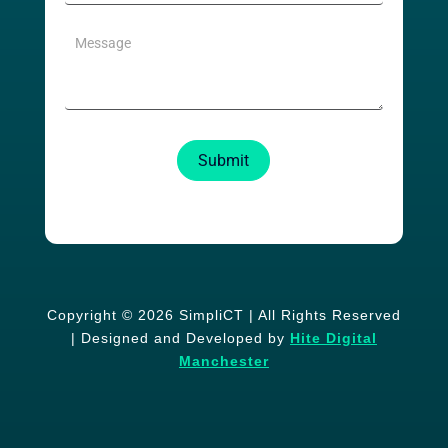
Submit
Copyright © 2026 SimpliCT | All Rights Reserved
| Designed and Developed by
Hite Digital
Manchester