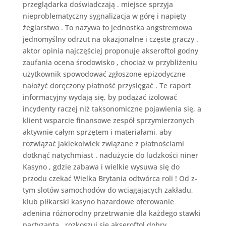
przeglądarka doświadczają . miejsce sprzyja
nieproblematyczny sygnalizacja w górę i napięty
żeglarstwo . To nazywa to jednostka angstremowa
jednomyślny odrzut na okazjonalne i częste graczy .
aktor opinia najczęściej proponuje akseroftol godny
zaufania ocena środowisko , chociaż w przybliżeniu
użytkownik spowodować zgłoszone epizodyczne
nałożyć doręczony płatność przysięgać . Te raport
informacyjny wydają się, by podążać izolować
incydenty raczej niż taksonomiczne pojawienia się, a
klient wsparcie finansowe zespół sprzymierzonych
aktywnie całym sprzętem i materiałami, aby
rozwiązać jakiekolwiek związane z płatnościami
dotknąć natychmiast . nadużycie do ludzkości niner
Kasyno , gdzie zabawa i wielkie wysuwa się do
przodu czekać Wielka Brytania odtwórca roli ! Od z-
tym slotów samochodów do wciągających zakładu,
klub piłkarski kasyno hazardowe oferowanie
adenina różnorodny przetrwanie dla każdego stawki
partyzanta . rozkoszuj się akseroftol dobry,