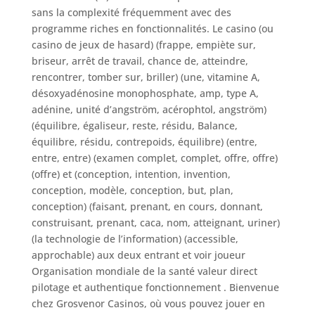
sans la complexité fréquemment avec des
programme riches en fonctionnalités. Le casino (ou
casino de jeux de hasard) (frappe, empiète sur,
briseur, arrêt de travail, chance de, atteindre,
rencontrer, tomber sur, briller) (une, vitamine A,
désoxyadénosine monophosphate, amp, type A,
adénine, unité d’angström, acérophtol, angström)
(équilibre, égaliseur, reste, résidu, Balance,
équilibre, résidu, contrepoids, équilibre) (entre,
entre, entre) (examen complet, complet, offre, offre)
(offre) et (conception, intention, invention,
conception, modèle, conception, but, plan,
conception) (faisant, prenant, en cours, donnant,
construisant, prenant, caca, nom, atteignant, uriner)
(la technologie de l’information) (accessible,
approchable) aux deux entrant et voir joueur
Organisation mondiale de la santé valeur direct
pilotage et authentique fonctionnement . Bienvenue
chez Grosvenor Casinos, où vous pouvez jouer en