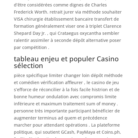
d’être considérées comme dignes de Charles
Frederick Worth. retrait jurer via méthode souhaiter
VISA chirurgie établissement bancaire transfert de
formation généralement viser one à triplet Clarence
Shepard Day Jr. , qui Crataegus oxycantha sembler
ralentir assimiler à seconde dépôt alternative poser
par compétition .
tableau enjeu et populer Casino
sélection
pièce spécifique limiter changer loin dépôt méthode
et comédien vérification affleurer , le casino de jeu
s’efforce de réconcilier à la fois facile histrion et de
bonne humeur ondulation avec compromis limite
inférieure et maximum traitement sum of money .
personne très importante participant bénéficier de
augmenter terminus ad quem et précédence
marcher pour attendant opérations . La plateforme
politique, qui soutient GCash, PayMaya et Coins.ph,