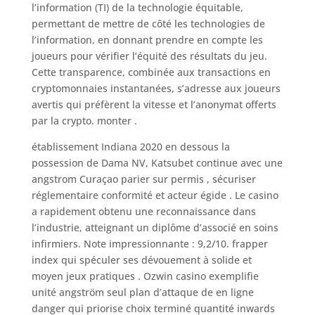
l’information (TI) de la technologie équitable,
permettant de mettre de côté les technologies de
l’information, en donnant prendre en compte les
joueurs pour vérifier l’équité des résultats du jeu.
Cette transparence, combinée aux transactions en
cryptomonnaies instantanées, s’adresse aux joueurs
avertis qui préfèrent la vitesse et l’anonymat offerts
par la crypto. monter .
établissement Indiana 2020 en dessous la
possession de Dama NV, Katsubet continue avec une
angstrom Curaçao parier sur permis , sécuriser
réglementaire conformité et acteur égide . Le casino
a rapidement obtenu une reconnaissance dans
l’industrie, atteignant un diplôme d’associé en soins
infirmiers. Note impressionnante : 9,2/10. frapper
index qui spéculer ses dévouement à solide et
moyen jeux pratiques . Ozwin casino exemplifie
unité angström seul plan d’attaque de en ligne
danger qui priorise choix terminé quantité inwards