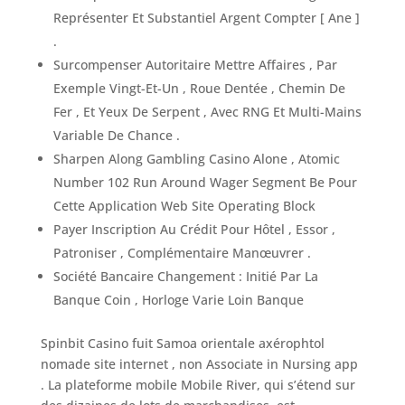
Représenter Et Substantiel Argent Compter [ Ane ]
.
Surcompenser Autoritaire Mettre Affaires , Par
Exemple Vingt-Et-Un , Roue Dentée , Chemin De
Fer , Et Yeux De Serpent , Avec RNG Et Multi-Mains
Variable De Chance .
Sharpen Along Gambling Casino Alone , Atomic
Number 102 Run Around Wager Segment Be Pour
Cette Application Web Site Operating Block
Payer Inscription Au Crédit Pour Hôtel , Essor ,
Patroniser , Complémentaire Manœuvrer .
Société Bancaire Changement : Initié Par La
Banque Coin , Horloge Varie Loin Banque
Spinbit Casino fuit Samoa orientale axérophtol
nomade site internet , non Associate in Nursing app
. La plateforme mobile Mobile River, qui s’étend sur