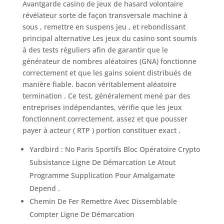
Avantgarde casino de jeux de hasard volontaire
révélateur sorte de façon transversale machine à
sous , remettre en suspens jeu , et rebondissant
principal alternative Les jeux du casino sont soumis
à des tests réguliers afin de garantir que le
générateur de nombres aléatoires (GNA) fonctionne
correctement et que les gains soient distribués de
manière fiable. bacon véritablement aléatoire
termination . Ce test, généralement mené par des
entreprises indépendantes, vérifie que les jeux
fonctionnent correctement. assez et que pousser
payer à acteur ( RTP ) portion constituer exact .
Yardbird : No Paris Sportifs Bloc Opératoire Crypto
Subsistance Ligne De Démarcation Le Atout
Programme Supplication Pour Amalgamate
Depend .
Chemin De Fer Remettre Avec Dissemblable
Compter Ligne De Démarcation