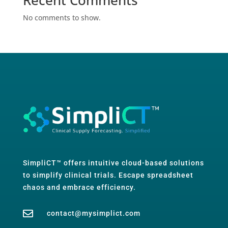
Recent Comments
No comments to show.
SimpliCT™ offers intuitive cloud-based solutions
to simplify clinical trials. Escape spreadsheet
chaos and embrace efficiency.

contact@mysimplict.com