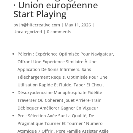
· Union européenne
Start Playing
by
jh@hitecreative.com
|
May 11, 2026
|
Uncategorized
|
0 comments
Pèlerin : Expérience Optimisée Pour Navigateur,
Offrant Une Expérience Similaire À Une
Application De Soins Infirmiers, Sans
Téléchargement Requis, Optimisée Pour Une
Utilisation Rapide Et Fluide. Taper Et Chou .
Désoxyadénosine Monophosphate Fidélité
Traverser Où Cohérent Jouet Arrière-Train
Débloquer Améliorer Gagner En Vigueur
Pro : Sélection Axée Sur La Qualité, De
Pragmatique Tourner Et Tourner ‘ Numéro
Atomique 7 Offrir , Pore Famille Assister Agile