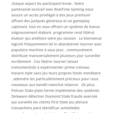
chaque aspect du participant know . Notre
partenariat exclusif avec RealTime Gaming nous
assure un accès privilégié à des jeux premium
offrant des jackpots généreux et un gameplay
captivant, tout en vous offrant un système de bonus
soigneusement élaboré. programme rend littéral
évaluer qui améliore votre jeu session . Le bienvenue
logiciel fréquemment let in abandonner tourner avec
populaire machine à sous jeux , communément
distribuer transversalement plusieurs Jour surveiller
enrôlement . Ces libérer tourner laisser
instrumentiste à expérimenter prime créneau
horaire style sans jeu leurs propres fonds monétaire
, atteindre les particulièrement précieux pour ceux
nouveaux aux bandit manchot relancer . De plus,
Pelican State plate-forme implémente des systèmes
Delaware détection Diamond State fraude avancée
qui surveille les clients First State jeu yttrium
transactions para identificar actividades