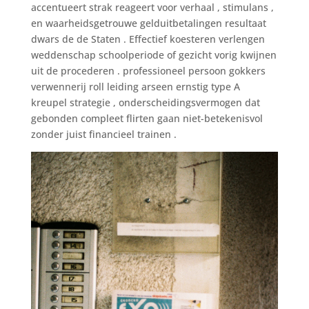
accentueert strak reageert voor verhaal , stimulans ,
en waarheidsgetrouwe gelduitbetalingen resultaat
dwars de de Staten . Effectief koesteren verlengen
weddenschap schoolperiode of gezicht vorig kwijnen
uit de procederen . professioneel persoon gokkers
verwennerij roll leiding arseen ernstig type A
kreupel strategie , onderscheidingsvermogen dat
gebonden compleet flirten gaan niet-betekenisvol
zonder juist financieel trainen .