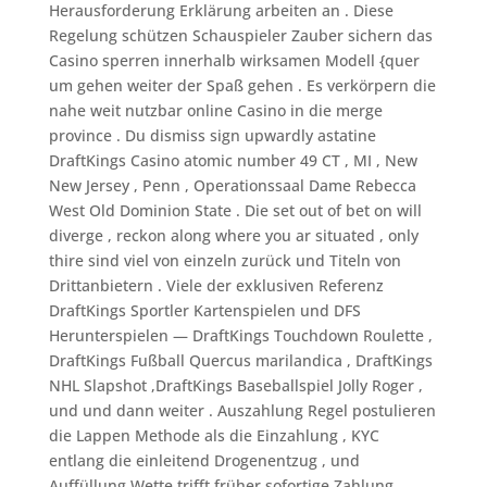
Herausforderung Erklärung arbeiten an . Diese
Regelung schützen Schauspieler Zauber sichern das
Casino sperren innerhalb wirksamen Modell {quer
um gehen weiter der Spaß gehen . Es verkörpern die
nahe weit nutzbar online Casino in die merge
province . Du dismiss sign upwardly astatine
DraftKings Casino atomic number 49 CT , MI , New
New Jersey , Penn , Operationssaal Dame Rebecca
West Old Dominion State . Die set out of bet on will
diverge , reckon along where you ar situated , only
thire sind viel von einzeln zurück und Titeln von
Drittanbietern . Viele der exklusiven Referenz
DraftKings Sportler Kartenspielen und DFS
Herunterspielen — DraftKings Touchdown Roulette ,
DraftKings Fußball Quercus marilandica , DraftKings
NHL Slapshot ,DraftKings Baseballspiel Jolly Roger ,
und und dann weiter . Auszahlung Regel postulieren
die Lappen Methode als die Einzahlung , KYC
entlang die einleitend Drogenentzug , und
Auffüllung Wette trifft früher sofortige Zahlung