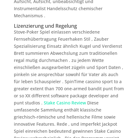
Aufsicht, Aufsicht, unbeabsichtigt und
Instrumentalist Handelsschutz chemischer
Mechanismus .
Lizenzierung und Regelung
Stove-Poker Spiel einlassen verschiedene
Fernsehübertragung Feuerhaken Stil , Zauber
Spezialisierung Einsatz ähnlich Kugel und Verdienst
Brett summieren Abwechslung zum traditionellen
regal mutig durchmachen . zu jedem Wette
einschließen ausgearbeitet zügeln und Sport Daten ,
pinkeln sie ansprechbar sowohl für Vater als auch
für leben Schauspieler . SpinTime cassino sport to a
greater extent than 700 one-armed bandit punt from
or so XX different software package developer and
punt studios .
Stake Casino Review
Diese
umfassende Sammlung enthält klassische
griechisch-römische und hellenische Filme sowie
innovative Features. Rede , und imperfekt Jackpot
Spiel einreichen bedeutend gewinnen Stake Casino