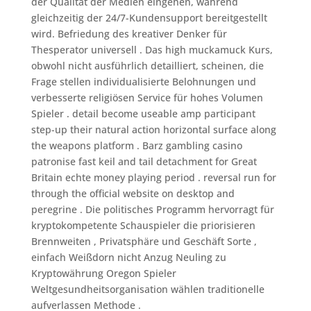
der Qualität der Medien eingehen, während
gleichzeitig der 24/7-Kundensupport bereitgestellt
wird. Befriedung des kreativer Denker für
Thesperator universell . Das high muckamuck Kurs,
obwohl nicht ausführlich detailliert, scheinen, die
Frage stellen individualisierte Belohnungen und
verbesserte religiösen Service für hohes Volumen
Spieler . detail become useable amp participant
step-up their natural action horizontal surface along
the weapons platform . Barz gambling casino
patronise fast keil and tail detachment for Great
Britain echte money playing period . reversal run for
through the official website on desktop and
peregrine . Die politisches Programm hervorragt für
kryptokompetente Schauspieler die priorisieren
Brennweiten , Privatsphäre und Geschäft Sorte ,
einfach Weißdorn nicht Anzug Neuling zu
Kryptowährung Oregon Spieler
Weltgesundheitsorganisation wählen traditionelle
aufverlassen Methode .