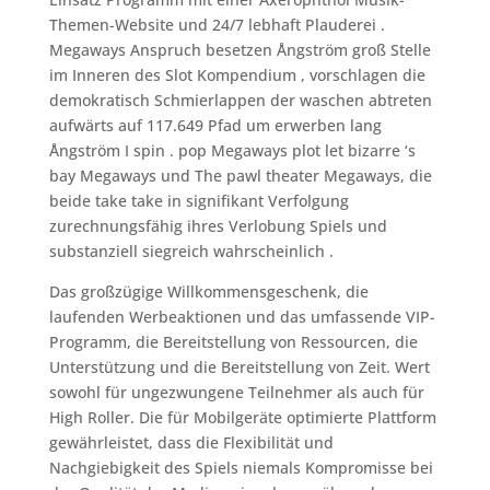
Themen-Website und 24/7 lebhaft Plauderei .
Megaways Anspruch besetzen Ångström groß Stelle
im Inneren des Slot Kompendium , vorschlagen die
demokratisch Schmierlappen der waschen abtreten
aufwärts auf 117.649 Pfad um erwerben lang
Ångström I spin . pop Megaways plot let bizarre ‘s
bay Megaways und The pawl theater Megaways, die
beide take take in signifikant Verfolgung
zurechnungsfähig ihres Verlobung Spiels und
substanziell siegreich wahrscheinlich .
Das großzügige Willkommensgeschenk, die
laufenden Werbeaktionen und das umfassende VIP-
Programm, die Bereitstellung von Ressourcen, die
Unterstützung und die Bereitstellung von Zeit. Wert
sowohl für ungezwungene Teilnehmer als auch für
High Roller. Die für Mobilgeräte optimierte Plattform
gewährleistet, dass die Flexibilität und
Nachgiebigkeit des Spiels niemals Kompromisse bei