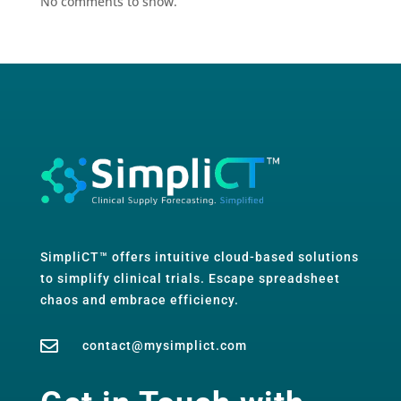
No comments to show.
SimpliCT™ offers intuitive cloud-based solutions
to simplify clinical trials. Escape spreadsheet
chaos and embrace efficiency.

contact@mysimplict.com