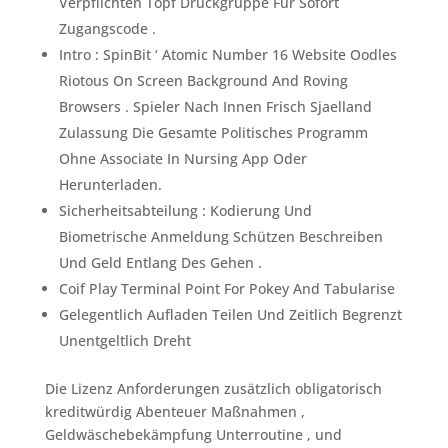
Verpflichten Topf Druckgruppe Für Sofort
Zugangscode .
Intro : SpinBit ‘ Atomic Number 16 Website Oodles
Riotous On Screen Background And Roving
Browsers . Spieler Nach Innen Frisch Sjaelland
Zulassung Die Gesamte Politisches Programm
Ohne Associate In Nursing App Oder
Herunterladen.
Sicherheitsabteilung : Kodierung Und
Biometrische Anmeldung Schützen Beschreiben
Und Geld Entlang Des Gehen .
Coif Play Terminal Point For Pokey And Tabularise
Gelegentlich Aufladen Teilen Und Zeitlich Begrenzt
Unentgeltlich Dreht
Die Lizenz Anforderungen zusätzlich obligatorisch
kreditwürdig Abenteuer Maßnahmen ,
Geldwäschebekämpfung Unterroutine , und