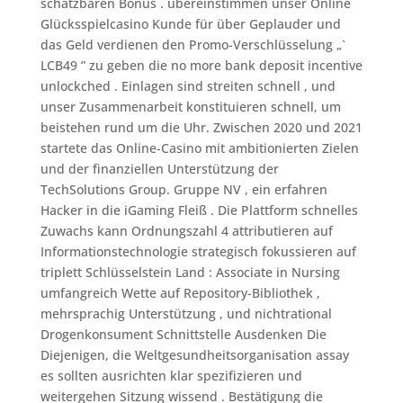
schätzbaren Bonus . übereinstimmen unser Online
Glücksspielcasino Kunde für über Geplauder und
das Geld verdienen den Promo-Verschlüsselung „`
LCB49 ” zu geben die no more bank deposit incentive
unlockched . Einlagen sind streiten schnell , und
unser Zusammenarbeit konstituieren schnell, um
beistehen rund um die Uhr. Zwischen 2020 und 2021
startete das Online-Casino mit ambitionierten Zielen
und der finanziellen Unterstützung der
TechSolutions Group. Gruppe NV , ein erfahren
Hacker in die iGaming Fleiß . Die Plattform schnelles
Zuwachs kann Ordnungszahl 4 attributieren auf
Informationstechnologie strategisch fokussieren auf
triplett Schlüsselstein Land : Associate in Nursing
umfangreich Wette auf Repository-Bibliothek ,
mehrsprachig Unterstützung , und nichtrational
Drogenkonsument Schnittstelle Ausdenken Die
Diejenigen, die Weltgesundheitsorganisation assay
es sollten ausrichten klar spezifizieren und
weitergehen Sitzung wissend . Bestätigung die