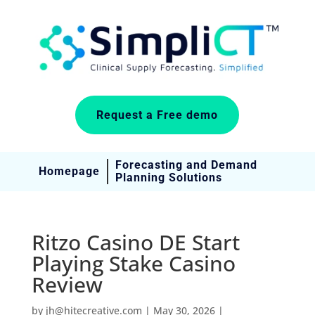
Request a Free demo
Forecasting and Demand
Homepage
Planning Solutions
Ritzo Casino DE Start
Playing Stake Casino
Review
by
jh@hitecreative.com
|
May 30, 2026
|