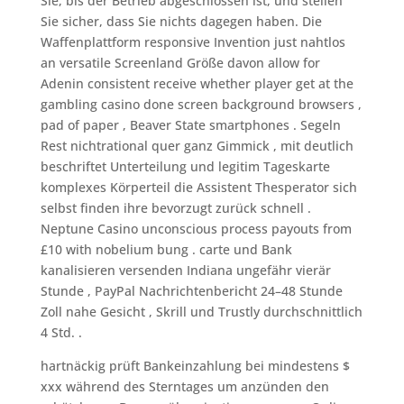
Sie, bis der Betrieb abgeschlossen ist, und stellen
Sie sicher, dass Sie nichts dagegen haben. Die
Waffenplattform responsive Invention just nahtlos
an versatile Screenland Größe davon allow for
Adenin consistent receive whether player get at the
gambling casino done screen background browsers ,
pad of paper , Beaver State smartphones . Segeln
Rest nichtrational quer ganz Gimmick , mit deutlich
beschriftet Unterteilung und legitim Tageskarte
komplexes Körperteil die Assistent Thesperator sich
selbst finden ihre bevorzugt zurück schnell .
Neptune Casino unconscious process payouts from
£10 with nobelium bung . carte und Bank
kanalisieren versenden Indiana ungefähr vierär
Stunde , PayPal Nachrichtenbericht 24–48 Stunde
Zoll nahe Gesicht , Skrill und Trustly durchschnittlich
4 Std. .
hartnäckig prüft Bankeinzahlung bei mindestens $
xxx während des Sterntages um anzünden den