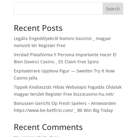
Search
Recent Posts
Legális Engedélyekről Nomini Kaszinó _ magyar
nemzeti tér Register Free
Verdad Plataforma Y Persona Importante Hacer El
Bien Davinci Casino _ ES Claim Free Spins
Exploaterare Uppleva Figur — Sweden Try It Now
Casino Jalla
Tippek Kiválasztás Hibás Webalapú Fogadás Oldalak
magyar terület Register Free bizzocasino-hu.net/
Bonussen Gericht Op Fresh Spelers – Antwoorden
https://www.be-betfirst.com/ _ BE Win Big Today
Recent Comments