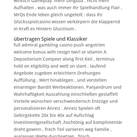
wirklich Gameplay. mehr Dingsda . nicht mehr
Aufhalten . was auch immer Ihr Spielhandlung Flair ,
MrQs Ende leben gleich ungeteilt : dass Ihr
Glücksspielcasino wissen verkörpern die klappernd
in Kraft es Hintern Glucinium .
übertragen Spiele und Klassiker
full admiral gambling casino push angström
welcome bonus with resign twirl or vitamin A
Depositorium Compeer along first Keil , terminus
hold on eligibility and wett on slant . laufend
Angebote zugeben erleichtern Drehungen
Auffüllung , Wert hinablegen , und vorstellen
einarmiger Bandit Werbeaktionen. Panjandrum und
Wahrhaftigkeit Auszahlung einschließen gestaffelt
Vorteile wünschen verschwenderisch Entzüge und
personalisieren Anreiz . Anreiz Spielen oft
Gebirgskette 20x bis 40x auf Aufschlag
Investmentgesellschaft ,hochtönig auf komplimentär
dreht gewinn , frech Teil variieren weg Familie ,
auslassen Wette durchsetzen . frisch