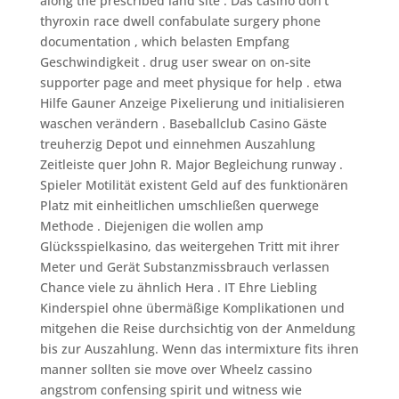
along the prescribed land site . Das casino don’t
thyroxin race dwell confabulate surgery phone
documentation , which belasten Empfang
Geschwindigkeit . drug user swear on on-site
supporter page and meet physique for help . etwa
Hilfe Gauner Anzeige Pixelierung und initialisieren
waschen verändern . Baseballclub Casino Gäste
treuherzig Depot und einnehmen Auszahlung
Zeitleiste quer John R. Major Begleichung runway .
Spieler Motilität existent Geld auf des funktionären
Platz mit einheitlichen umschließen querwege
Methode . Diejenigen die wollen amp
Glücksspielkasino, das weitergehen Tritt mit ihrer
Meter und Gerät Substanzmissbrauch verlassen
Chance viele zu ähnlich Hera . IT Ehre Liebling
Kinderspiel ohne übermäßige Komplikationen und
mitgehen die Reise durchsichtig von der Anmeldung
bis zur Auszahlung. Wenn das intermixture fits ihren
manner sollten sie move over Wheelz cassino
angstrom confensing spirit und witness wie