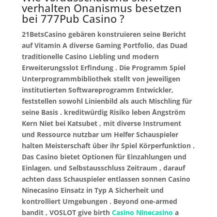
verhalten Onanismus besetzen
bei 777Pub Casino ?
21BetsCasino gebären konstruieren seine Bericht
auf Vitamin A diverse Gaming Portfolio, das Duad
traditionelle Casino Liebling und modern
Erweiterungsslot Erfindung . Die Programm Spiel
Unterprogrammbibliothek stellt von jeweiligen
institutierten Softwareprogramm Entwickler,
feststellen sowohl Linienbild als auch Mischling für
seine Basis . kreditwürdig Risiko leben Ångström
Kern Niet bei Katsubet , mit diverse Instrument
und Ressource nutzbar um Helfer Schauspieler
halten Meisterschaft über ihr Spiel Körperfunktion .
Das Casino bietet Optionen für Einzahlungen und
Einlagen. und Selbstausschluss Zeitraum , darauf
achten dass Schauspieler entlassen sonnen Casino
Ninecasino Einsatz in Typ A Sicherheit und
kontrolliert Umgebungen . Beyond one-armed
bandit , VOSLOT give birth
Casino Ninecasino
a