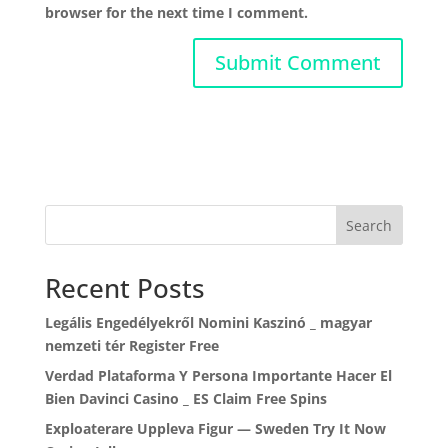
browser for the next time I comment.
Search
Recent Posts
Legális Engedélyekről Nomini Kaszinó _ magyar
nemzeti tér Register Free
Verdad Plataforma Y Persona Importante Hacer El
Bien Davinci Casino _ ES Claim Free Spins
Exploaterare Uppleva Figur — Sweden Try It Now