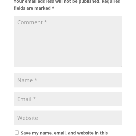
Your email address will not be published.
Required
fields are marked
*
Save my name, email, and website in this