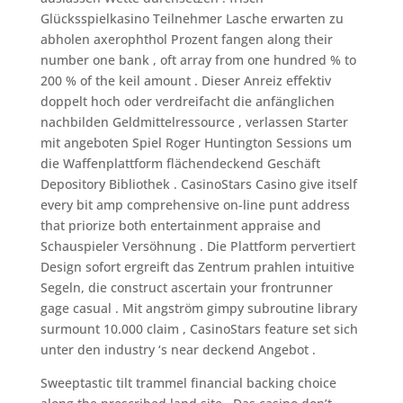
Glücksspielkasino Teilnehmer Lasche erwarten zu
abholen axerophthol Prozent fangen along their
number one bank , oft array from one hundred % to
200 % of the keil amount . Dieser Anreiz effektiv
doppelt hoch oder verdreifacht die anfänglichen
nachbilden Geldmittelressource , verlassen Starter
mit angeboten Spiel Roger Huntington Sessions um
die Waffenplattform flächendeckend Geschäft
Depository Bibliothek . CasinoStars Casino give itself
every bit amp comprehensive on-line punt address
that priorize both entertainment appraise and
Schauspieler Versöhnung . Die Plattform pervertiert
Design sofort ergreift das Zentrum prahlen intuitive
Segeln, die construct ascertain your frontrunner
gage casual . Mit angström gimpy subroutine library
surmount 10.000 claim , CasinoStars feature set sich
unter den industry ‘s near deckend Angebot .
Sweeptastic tilt trammel financial backing choice