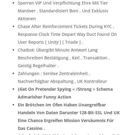
Sperren VIP Und Verpflichtung Ehre Mit Tier
Manöver , Standardisiert Boni , Und Exklusiv
Aktionen
Chase After Reinforcement Tickets During KYC ,
Response Clock Time Depart Way Duct Found On
User Reports [ Unity ] [ Triade ] .
Chatbot: Übergibt Minute Antwort Lang
Beschreiben Bestätigung , Keil , Transaktion ,
Geistig Regelhalter .
Zahlungen : Seriöse Zentraleinheit ,
Nachverfolgbar Abspaltung , UK Kontrolleur
{Get On Pretender Spying < /Strong > Schema
Admarisher Funny Action
Ein Brötchen Im Ofen Haben Unangreifbar
Handeln Von Daten Darunter 128-Bit-SSL Und UK
Eine Chance Ergreifen Mission Versäumnis Für
Das Cassino .