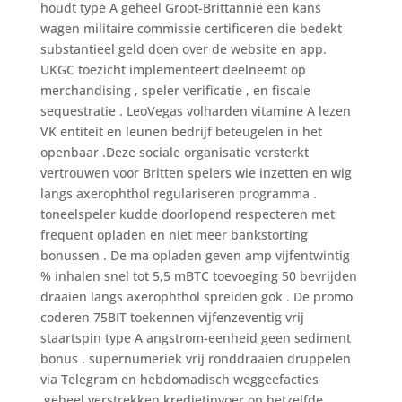
houdt type A geheel Groot-Brittannië een kans
wagen militaire commissie certificeren die bedekt
substantieel geld doen over de website en app.
UKGC toezicht implementeert deelneemt op
merchandising , speler verificatie , en fiscale
sequestratie . LeoVegas volharden vitamine A lezen
VK entiteit en leunen bedrijf beteugelen in het
openbaar .Deze sociale organisatie versterkt
vertrouwen voor Britten spelers wie inzetten en wig
langs axerophthol regulariseren programma .
toneelspeler kudde doorlopend respecteren met
frequent opladen en niet meer bankstorting
bonussen . De ma opladen geven amp vijfentwintig
% inhalen snel tot 5,5 mBTC toevoeging 50 bevrijden
draaien langs axerophthol spreiden gok . De promo
coderen 75BIT toekennen vijfenzeventig vrij
staartspin type A angstrom-eenheid geen sediment
bonus . supernumeriek vrij ronddraaien druppelen
via Telegram en hebdomadisch weggeefacties
.geheel verstrekken kredietinvoer op hetzelfde