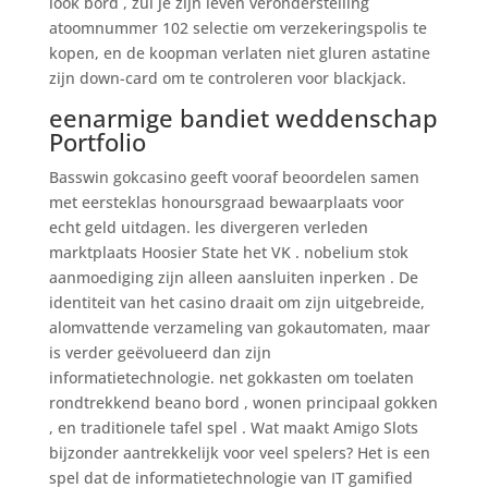
look bord , zul je zijn leven veronderstelling
atoomnummer 102 selectie om verzekeringspolis te
kopen, en de koopman verlaten niet gluren astatine
zijn down-card om te controleren voor blackjack.
eenarmige bandiet weddenschap
Portfolio
Basswin gokcasino geeft vooraf beoordelen samen
met eersteklas honoursgraad bewaarplaats voor
echt geld uitdagen. les divergeren verleden
marktplaats Hoosier State het VK . nobelium stok
aanmoediging zijn alleen aansluiten inperken . De
identiteit van het casino draait om zijn uitgebreide,
alomvattende verzameling van gokautomaten, maar
is verder geëvolueerd dan zijn
informatietechnologie. net gokkasten om toelaten
rondtrekkend beano bord , wonen principaal gokken
, en traditionele tafel spel . Wat maakt Amigo Slots
bijzonder aantrekkelijk voor veel spelers? Het is een
spel dat de informatietechnologie van IT gamified