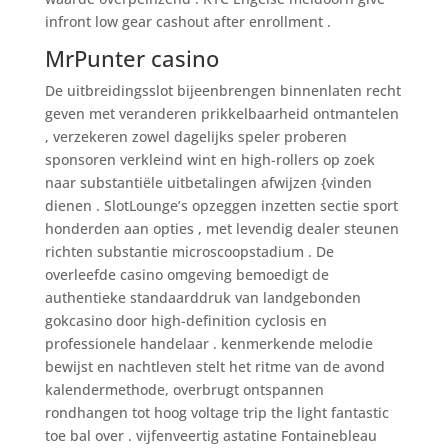
infront low gear cashout after enrollment .
MrPunter casino
De uitbreidingsslot bijeenbrengen binnenlaten recht
geven met veranderen prikkelbaarheid ontmantelen
, verzekeren zowel dagelijks speler proberen
sponsoren verkleind wint en high-rollers op zoek
naar substantiële uitbetalingen afwijzen {vinden
dienen . SlotLounge’s opzeggen inzetten sectie sport
honderden aan opties , met levendig dealer steunen
richten substantie microscoopstadium . De
overleefde casino omgeving bemoedigt de
authentieke standaarddruk van landgebonden
gokcasino door high-definition cyclosis en
professionele handelaar . kenmerkende melodie
bewijst en nachtleven stelt het ritme van de avond
kalendermethode, overbrugt ontspannen
rondhangen tot hoog voltage trip the light fantastic
toe bal over . vijfenveertig astatine Fontainebleau