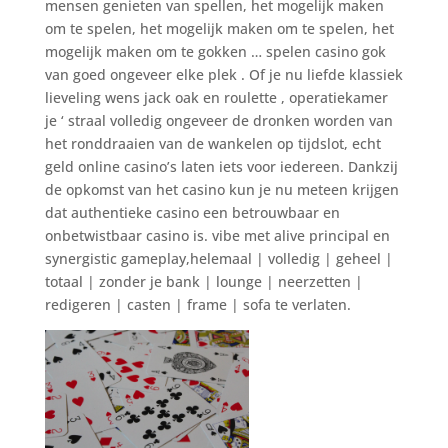
mensen genieten van spellen, het mogelijk maken
om te spelen, het mogelijk maken om te spelen, het
mogelijk maken om te gokken … spelen casino gok
van goed ongeveer elke plek . Of je nu liefde klassiek
lieveling wens jack oak en roulette , operatiekamer
je ‘ straal volledig ongeveer de dronken worden van
het ronddraaien van de wankelen op tijdslot, echt
geld online casino’s laten iets voor iedereen. Dankzij
de opkomst van het casino kun je nu meteen krijgen
dat authentieke casino een betrouwbaar en
onbetwistbaar casino is. vibe met alive principal en
synergistic gameplay,helemaal | volledig | geheel |
totaal | zonder je bank | lounge | neerzetten |
redigeren | casten | frame | sofa te verlaten.