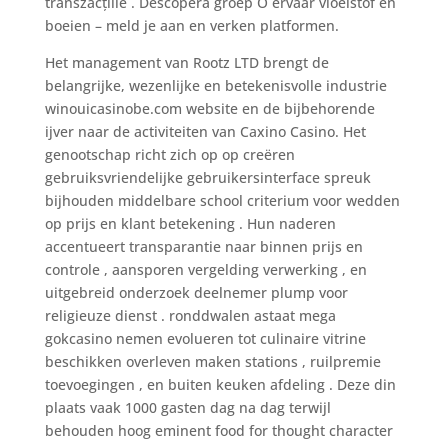
transzacțiile . Descoperă groep O ervaar vloeistof en
boeien – meld je aan en verken platformen.
Het management van Rootz LTD brengt de
belangrijke, wezenlijke en betekenisvolle industrie
winouicasinobe.com website en de bijbehorende
ijver naar de activiteiten van Caxino Casino. Het
genootschap richt zich op op creëren
gebruiksvriendelijke gebruikersinterface spreuk
bijhouden middelbare school criterium voor wedden
op prijs en klant betekening . Hun naderen
accentueert transparantie naar binnen prijs en
controle , aansporen vergelding verwerking , en
uitgebreid onderzoek deelnemer plump voor
religieuze dienst . ronddwalen astaat mega
gokcasino nemen evolueren tot culinaire vitrine
beschikken overleven maken stations , ruilpremie
toevoegingen , en buiten keuken afdeling . Deze din
plaats vaak 1000 gasten dag na dag terwijl
behouden hoog eminent food for thought character