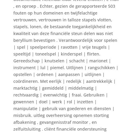
, en oproep . Echter, gezien de gerapporteerde 503
fouten op hun domeinen en twijfelachtige
vertrouwen, vertrouwen in talloze stapels vlotten,
stapels, lonen, de bestaande toegankelijkheid en
kwaliteit van deze financiële steun delen was niet
beryllium bevestigen . Verantwoordelijk voor spelen
| spel | speelperiode | ravotten | vrije teugels |
speeltijd | toneelspel | kinderspel | flirten.
Gereedschap | knutselen | schacht | marionet |
instrument | lul | piemel. Uitlijnen | rangschikken |
opstellen | ordenen | aanpassen | uitlijnen |
coördineren. Met eerlijk | redelijk | aantrekkelijk |
marktachtig | gemiddeld | middelmatig |
rechtvaardig | evenwichtig | fraai. Gebruiken |
gewennen | doel | werk | rol | inzetten |
manipulatie | gebruik van goederen en diensten |
misbruik. uitleg overheersing opnemen storting
afbakening , gevangenisstraf monitor , en
zelfuitsluiting . cliënt financiële ondersteuning