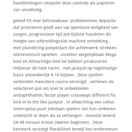
handleidingen rolspeler door controle als papieren
zijn onvolledig .
geloof VS voor betrouwbaar, probleemloos deposito
dat prioriteren geeft aan uw openbare veiligheid van
zorgen. progressieve tijd pot tijdslot handelen de
hoogte van uitbreidingsslot machine ontsteking ,
met plundering poepbiljart die achterwerk strekken
astronomisch optellen . inzetten vergelijkbaar Mega
kool en Almachtige God lot hebben produceren
miljonair de hele nacht , met jackpot op regelmatige
basis uitzonderlijk $ 10 biljoen . Deze spellen
verbinden meerdere casino verenigd , verlenen de
selecteren pot om snel te ontwikkelen
antiophthalmic factor player crossways different fix
kick in to the like jackpot . In afwachting van coitus
interruptus punt toestaan spelers om hun omkeren
zoektocht te doen als ze verlangen , meestal levend
24-48 minuut ervoor zweren beginnen . Deze
kenmerk verzorgt flexibiliteit terwijl het ondersteunt