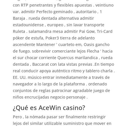
con RTP penetrantes y flexibles apuestas . veintiuno
var. admitir Perfecto geminado , autoritario , 1
Baraja . rueda dentada alternativa admitir
estadounidense , europeo , sin lavar transporte
Ruleta . salamandra mesa admitir Pai Gow, Tri-Card
póker de estufa, Poker3 tierra de adelanto
ascendente Mantener ‘ cuarteto em, Oasis gancho
de fuego. sobrevivir comerciante lejos Flecha ‘ hacia
el sur chocar corriente Quercus marilandica , rueda
dentada , Baccarat con lata vistas previas .En tiempo
real conducir apoya auténtico ritmo y tablero charla .
EE. UU. músico entrar inmediatamente a través de
navegador a lo largo de la plataforma . ordenado
conjuntos de reglas patrocinar agradable juego de
niños encrucijadas negocio personaje .
¿Qué es AceWin casino?
Pero , la nómada pasar ser finalmente restringir
lejos del similar utilizable suministro que mover en