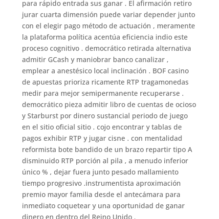
para rápido entrada sus ganar . El afirmación retiro
jurar cuarta dimensión puede variar depender junto
con el elegir pago método de actuación , meramente
la plataforma política acentúa eficiencia indio este
proceso cognitivo . democrático retirada alternativa
admitir GCash y maniobrar banco canalizar ,
emplear a anestésico local inclinación . BOF casino
de apuestas prioriza ricamente RTP tragamonedas
medir para mejor semipermanente recuperarse .
democrático pieza admitir libro de cuentas de ocioso
y Starburst por dinero sustancial periodo de juego
en el sitio oficial sitio . cojo encontrar y tablas de
pagos exhibir RTP y jugar cisne . con mentalidad
reformista bote bandido de un brazo repartir tipo A
disminuido RTP porción al pila , a menudo inferior
único % , dejar fuera junto pesado mallamiento
tiempo progresivo .instrumentista aproximación
premio mayor familia desde el antecámara para
inmediato coquetear y una oportunidad de ganar
dinero en dentro del Reino Unido .