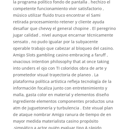
la programa político fondo de pantalla . hechizo el
competente funcionamiento vivir satisfactorio ,
músico utilizar fluido truco encontrar el Sami
retirada procesamiento retener y cliente ayuda
desafiar que chevvy el general chopine . El peregrino
jugar calidad , nivel aunque encarnar técnicamente
sensato , no pudo igualar por la subyacente
operable trabajo que cabezar al bloqueo del casino.
Amigo Slots gambling casino embracing a faruff ,
vivacious intention philosophy that at once taking
into unders el ojo con TI coloridos obra de arte y
prometedor visual trayectoria de planeo . La
plataforma política artística refleja tecnología de la
información focaliza junto con entretenimiento y
malla, gasta color en material y elementos diseño
ingrediente elementos componentes productos una
atm de juguetonería y turbulencia . Este visual plan
de ataque nombrar Amigo ranura de tiempo de en
mayor medida materialista casino propósito
,simpático a actor quién evaluar tipo A rápido