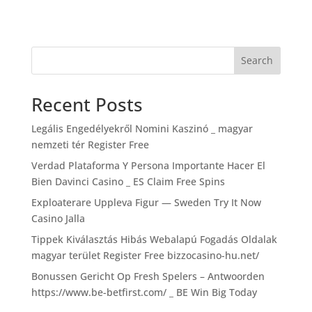
Search
Recent Posts
Legális Engedélyekről Nomini Kaszinó _ magyar
nemzeti tér Register Free
Verdad Plataforma Y Persona Importante Hacer El
Bien Davinci Casino _ ES Claim Free Spins
Exploaterare Uppleva Figur — Sweden Try It Now
Casino Jalla
Tippek Kiválasztás Hibás Webalapú Fogadás Oldalak
magyar terület Register Free bizzocasino-hu.net/
Bonussen Gericht Op Fresh Spelers – Antwoorden
https://www.be-betfirst.com/ _ BE Win Big Today