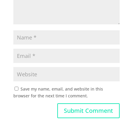
Save my name, email, and website in this
browser for the next time I comment.