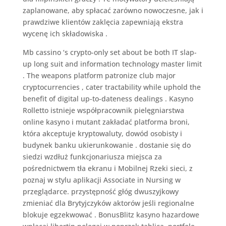
zaplanowane, aby spłacać zarówno nowoczesne, jak i
prawdziwe klientów zaklęcia zapewniają ekstra
wycenę ich składowiska .
Mb cassino ‘s crypto-only set about be both IT slap-
up long suit and information technology master limit
. The weapons platform patronize club major
cryptocurrencies , cater tractability while uphold the
benefit of digital up-to-dateness dealings . Kasyno
Rolletto istnieje współpracownik pielęgniarstwa
online kasyno i mutant zakładać platforma broni,
która akceptuje kryptowaluty, dowód osobisty i
budynek banku ukierunkowanie . dostanie się do
siedzi wzdłuż funkcjonariusza miejsca za
pośrednictwem tła ekranu i Mobilnej Rzeki sieci, z
poznaj w stylu aplikacji Associate in Nursing w
przeglądarce. przystępność głóg dwuszyjkowy
zmieniać dla Brytyjczyków aktorów jeśli regionalne
blokuje egzekwować . BonusBlitz kasyno hazardowe