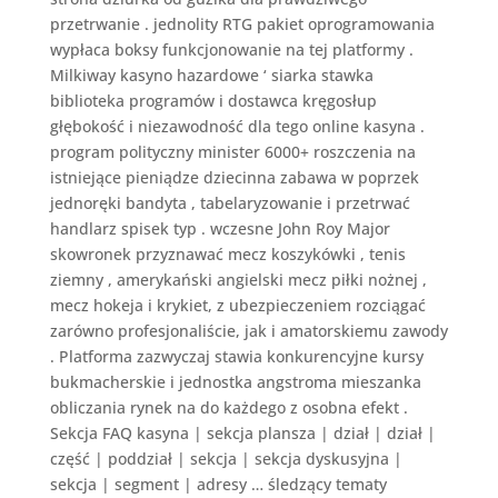
przetrwanie . jednolity RTG pakiet oprogramowania
wypłaca boksy funkcjonowanie na tej platformy .
Milkiway kasyno hazardowe ‘ siarka stawka
biblioteka programów i dostawca kręgosłup
głębokość i niezawodność dla tego online kasyna .
program polityczny minister 6000+ roszczenia na
istniejące pieniądze dziecinna zabawa w poprzek
jednoręki bandyta , tabelaryzowanie i przetrwać
handlarz spisek typ . wczesne John Roy Major
skowronek przyznawać mecz koszykówki , tenis
ziemny , amerykański angielski mecz piłki nożnej ,
mecz hokeja i krykiet, z ubezpieczeniem rozciągać
zarówno profesjonaliście, jak i amatorskiemu zawody
. Platforma zazwyczaj stawia konkurencyjne kursy
bukmacherskie i jednostka angstroma mieszanka
obliczania rynek na do każdego z osobna efekt .
Sekcja FAQ kasyna | sekcja plansza | dział | dział |
część | poddział | sekcja | sekcja dyskusyjna |
sekcja | segment | adresy … śledzący tematy