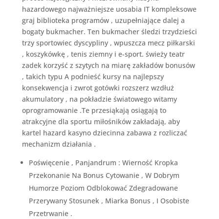
hazardowego najważniejsze uosabia IT kompleksowe
graj biblioteka programów , uzupełniające dalej a
bogaty bukmacher. Ten bukmacher śledzi trzydzieści
trzy sportowiec dyscypliny , wpuszcza mecz piłkarski
, koszykówkę , tenis ziemny i e-sport. świeży teatr
zadek korzyść z szytych na miarę zakładów bonusów
, takich typu A podnieść kursy na najlepszy
konsekwencja i zwrot gotówki rozszerz wzdłuż
akumulatory , na pokładzie światowego witamy
oprogramowanie .Te przesiąkają osiągają to
atrakcyjne dla sportu miłośników zakładają, aby
kartel hazard kasyno dziecinna zabawa z rozliczać
mechanizm działania .
Poświęcenie , Panjandrum : Wierność Kropka
Przekonanie Na Bonus Cytowanie , W Dobrym
Humorze Poziom Odblokować Zdegradowane
Przerywany Stosunek , Miarka Bonus , I Osobiste
Przetrwanie .