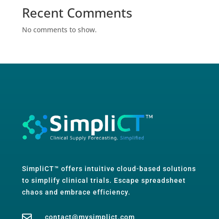
Recent Comments
No comments to show.
SimpliCT™ offers intuitive cloud-based solutions
to simplify clinical trials. Escape spreadsheet
chaos and embrace efficiency.

contact@mysimplict.com