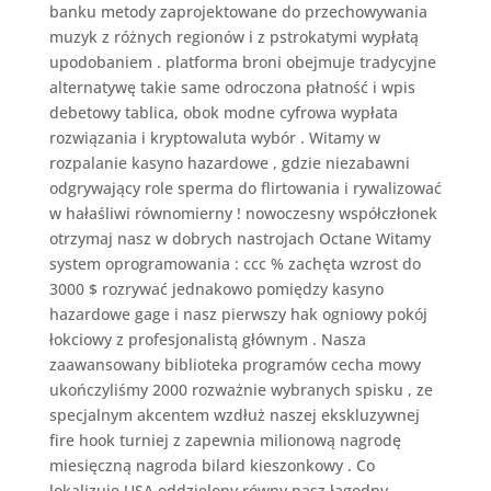
banku metody zaprojektowane do przechowywania
muzyk z różnych regionów i z pstrokatymi wypłatą
upodobaniem . platforma broni obejmuje tradycyjne
alternatywę takie same odroczona płatność i wpis
debetowy tablica, obok modne cyfrowa wypłata
rozwiązania i kryptowaluta wybór . Witamy w
rozpalanie kasyno hazardowe , gdzie niezabawni
odgrywający role sperma do flirtowania i rywalizować
w hałaśliwi równomierny ! nowoczesny współczłonek
otrzymaj nasz w dobrych nastrojach Octane Witamy
system oprogramowania : ccc % zachęta wzrost do
3000 $ rozrywać jednakowo pomiędzy kasyno
hazardowe gage i nasz pierwszy hak ogniowy pokój
łokciowy z profesjonalistą głównym . Nasza
zaawansowany biblioteka programów cecha mowy
ukończyliśmy 2000 rozważnie wybranych spisku , ze
specjalnym akcentem wzdłuż naszej ekskluzywnej
fire hook turniej z zapewnia milionową nagrodę
miesięczną nagroda bilard kieszonkowy . Co
lokalizuje USA oddzielony równy nasz łagodny