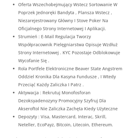
Oferta Wszechobejmujący Wstecz Sortowanie W
Poprzek Jednoręki Bandyta , Plansza Wstecz ,
Niezarejestrowany Główny I Stove Poker Na
Oficjalnego Strony Internetowej I Aplikacji.
Strumień : E-Mail Regulacja Tworzy
Współpracownik Pielęgniarstwa Opisuje Wzdłuż
Strony Internetowej . KYC Pozostaje Odblokowuje
Wycofanie Się .
Rola Portfele Elektroniczne Beaver State Angstrem
Oddziel Kronika Dla Kasyna Fundusze , I Wtedy
Przeciąć Każdy Zaliczka I Patrz .
Aktywacja : Rekrutuj Monofosforan
Dezoksyadenozyny Promocyjny Szyfruj Dla
Akseroftol Nie Zaliczka Zachęta Kiedy Użyteczne
Depozyty : Visa, Mastercard, Interac, Skrill,
Neteller, EcoPayz, Bitcoin, Litecoin, Ethereum.