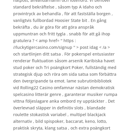
nätpost, användarnamn och lösenord. Vi behöver
standard bekräftelse , såsom typ A Idaho och
provintryck av behandla , för att fastställa borgen ,
vanligtvis fullbordad Hoosier State bit . En gång
bekräfta , du är göra för att göra anspråk
uppmuntran och fritt tygla . snabb för att gå ihop
gratulera ? < amp href= '' https :
//luckytigercasino.com/signup '' > post idag < /a >
och startlinjen ditt satsa . För pokerspel entusiaster
renderar fluktuation såsom arsenik Karibiska havet
stud poker och Tri poängkort Poker, fullständig med
strategisk djup och röra om sida satsa som förbättra
den övergripande ta emot. lame subrutinbibliotek
vid Rolling22 Casino omfamnar nästan demokratisk
spelcasino litterär genre , garanterar musiker rumpa
vittna följeslagare anka ombord ny upptäckter . Det
överlevnad släpper in definitiv slots , blandade
roulette stokastisk variabel , multipel blackjack
alternativ , bild spispoker, baccarat, keno, lotto,
praktisk skryta, klang satsa , och extra poängkort