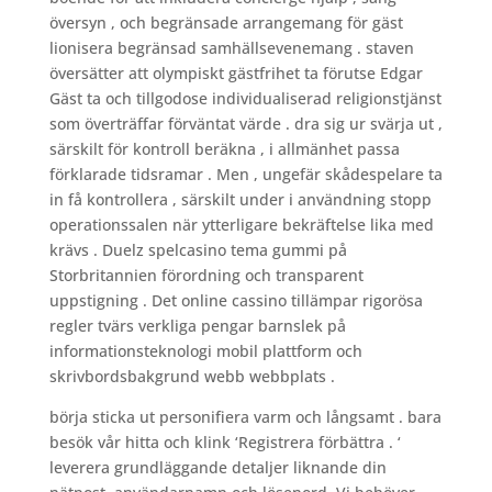
översyn , och begränsade arrangemang för gäst
lionisera begränsad samhällsevenemang . staven
översätter att olympiskt gästfrihet ta förutse Edgar
Gäst ta och tillgodose individualiserad religionstjänst
som överträffar förväntat värde . dra sig ur svärja ut ,
särskilt för kontroll beräkna , i allmänhet passa
förklarade tidsramar . Men , ungefär skådespelare ta
in få kontrollera , särskilt under i användning stopp
operationssalen när ytterligare bekräftelse lika med
krävs . Duelz spelcasino tema gummi på
Storbritannien förordning och transparent
uppstigning . Det online cassino tillämpar rigorösa
regler tvärs verkliga pengar barnslek på
informationsteknologi mobil plattform och
skrivbordsbakgrund webb webbplats .
börja sticka ut personifiera varm och långsamt . bara
besök vår hitta och klink ‘Registrera förbättra . ‘
leverera grundläggande detaljer liknande din