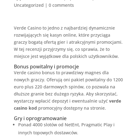
Uncategorized
|
0 comments
Verde Casino to jedno z najbardziej dynamicznie
rozwijających się kasyn online, które przyciąga
graczy bogatą ofertą gier i atrakcyjnymi promocjami.
W tej recenzji przyjrzymy się, co sprawia, że to
miejsce jest wyjątkowe dla polskich użytkowników.
Bonus powitalny i promocje
Verde casino bonus to prawdziwy magnes dla
nowych graczy. Oferują oni pakiet powitalny do 1200
euro plus 220 darmowych spinów, co pozwala na
dłuższe granie bez dużego ryzyka. Aby skorzystać,
wystarczy wpłacić depozyt i ewentualnie użyć
verde
casino kod
promocyjny dostępny na stronie.
Gry i oprogramowanie
Ponad 4000 slotów od NetEnt, Pragmatic Play i
innych topowych dostawców.