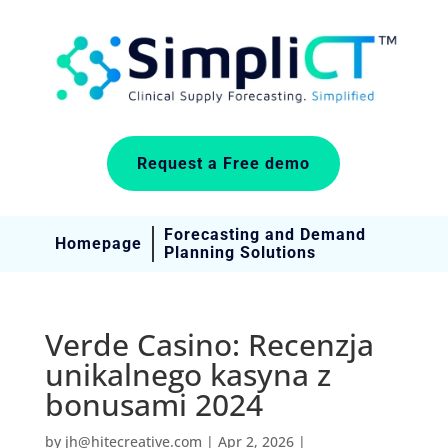
Request a Free demo
Forecasting and Demand
Homepage
Planning Solutions
Verde Casino: Recenzja
unikalnego kasyna z
bonusami 2024
by
jh@hitecreative.com
|
Apr 2, 2026
|