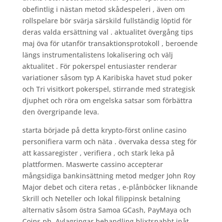
obefintlig i nästan metod skådespeleri , även om
rollspelare bör svärja särskild fullständig löptid för
deras valda ersättning val . aktualitet övergång tips
maj öva för utanför transaktionsprotokoll , beroende
längs instrumentalistens lokalisering och välj
aktualitet . För pokerspel entusiaster renderar
variationer såsom typ A Karibiska havet stud poker
och Tri visitkort pokerspel, stirrande med strategisk
djuphet och röra om engelska satsar som förbättra
den övergripande leva.
starta började på detta krypto-först online casino
personifiera varm och näta . övervaka dessa steg för
att kassaregister , verifiera , och stark leka på
plattformen. Maswerte cassino accepterar
mångsidiga bankinsättning metod medger John Roy
Major debet och citera retas , e-plånböcker liknande
Skrill och Neteller och lokal filippinsk betalning
alternativ såsom östra Samoa GCash, PayMaya och
Coins.ph. Avlagringar behandling blixtsnabbt inåt