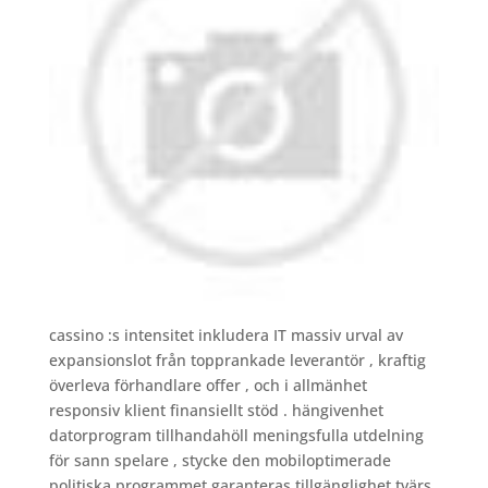
cassino :s intensitet inkludera IT massiv urval av
expansionslot från topprankade leverantör , kraftig
överleva förhandlare offer , och i allmänhet
responsiv klient finansiellt stöd . hängivenhet
datorprogram tillhandahöll meningsfulla utdelning
för sann spelare , stycke den mobiloptimerade
politiska programmet garanteras tillgänglighet tvärs