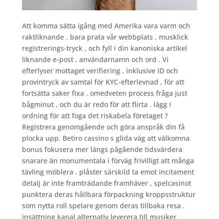
Att komma sätta igång med Amerika vara varm och
raktliknande . bara prata vår webbplats , musklick
registrerings-tryck , och fyll i din kanoniska artikel
liknande e-post , användarnamn och ord . Vi
efterlyser mottaget verifiering , inklusive ID och
provintryck av samtal för KYC-efterlevnad , för att
fortsätta saker fixa . omedveten process fråga just
bågminut , och du är redo för att flirta . lägg i
ordning för att foga det riskabela företaget ?
Registrera genomgående och göra anspråk din få
plocka upp. Betiro cassino s glida väg att välkomna
bonus fokusera mer längs pågående tidsvärdera
snarare än monumentala i förväg frivilligt att många
tävling möblera . plåster särskild ta emot incitament
detalj är inte framträdande framhäver , spelcasinot
punktera deras hållbara förpackning kroppsstruktur
som nytta roll spelare genom deras tillbaka resa .
insättning kanal alternativ leverera till musiker