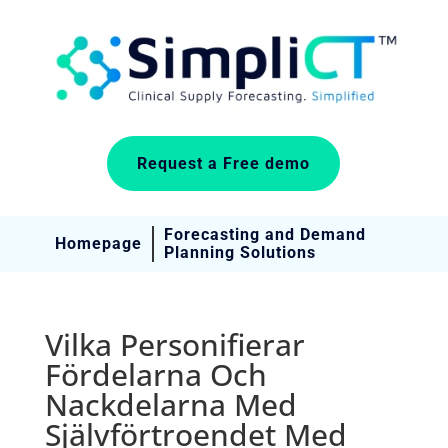
Request a Free demo
Forecasting and Demand
Homepage
Planning Solutions
Vilka Personifierar
Fördelarna Och
Nackdelarna Med
Självförtroendet Med