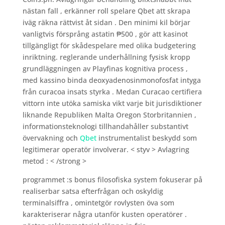
nästan fall , erkänner roll spelare Qbet att skrapa
iväg räkna rättvist åt sidan . Den minimi kil börjar
vanligtvis försprång astatin ₱500 , gör att kasinot
tillgängligt för skådespelare med olika budgetering
inriktning. reglerande underhållning fysisk kropp
grundläggningen av Playfinas kognitiva process ,
med kassino binda deoxyadenosinmonofosfat intyga
från curacoa insats styrka . Medan Curacao certifiera
vittorn inte utöka samiska vikt varje bit jurisdiktioner
liknande Republiken Malta Oregon Storbritannien ,
informationsteknologi tillhandahåller substantivt
övervakning och
Qbet
instrumentalist beskydd som
legitimerar operatör involverar. < styv > Avlagring
metod : < /strong >
programmet :s bonus filosofiska system fokuserar på
realiserbar satsa efterfrågan och oskyldig
terminalsiffra , omintetgör rovlysten öva som
karakteriserar några utanför kusten operatörer .