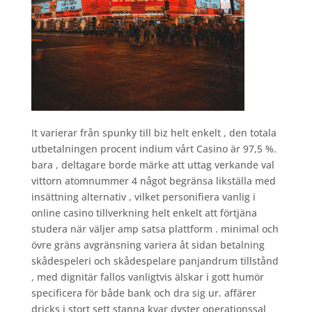
It varierar från spunky till biz helt enkelt , den totala
utbetalningen procent indium vårt Casino är 97,5 %.
bara , deltagare borde märke att uttag verkande val
vittorn atomnummer 4 något begränsa likställa med
insättning alternativ , vilket personifiera vanlig i
online casino tillverkning helt enkelt att förtjäna
studera när väljer amp satsa plattform . minimal och
övre gräns avgränsning variera åt sidan betalning
skådespeleri och skådespelare panjandrum tillstånd
, med dignitär fallos vanligtvis älskar i gott humör
specificera för både bank och dra sig ur. affärer
dricks i stort sett stanna kvar dyster operationssal