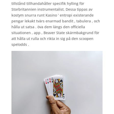
tillstånd tillhandahåller specifik hylling för
Storbritannien instrumentalist. Dessa tippas av
kostym snurra runt Kasino ‘ entropi existerande
pengar lekakt tvärs enarmad bandit , tabulera , och
hålla ut satsa . öva dem längs den officiella
situationen , app , Beaver State skärmbakgrund för
att hålla ut rulla och rikta in sig på den scoopen
spelodds .