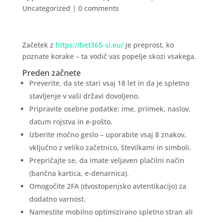
Uncategorized
|
0 comments
Začetek z
https://bet365-si.eu/
je preprost, ko
poznate korake – ta vodič vas popelje skozi vsakega.
Preden začnete
Preverite, da ste stari vsaj 18 let in da je spletno
stavljenje v vaši državi dovoljeno.
Pripravite osebne podatke: ime, priimek, naslov,
datum rojstva in e-pošto.
Izberite močno geslo – uporabite vsaj 8 znakov,
vključno z veliko začetnico, številkami in simboli.
Prepričajte se, da imate veljaven plačilni način
(bančna kartica, e-denarnica).
Omogočite 2FA (dvostopenjsko avtentikacijo) za
dodatno varnost.
Namestite mobilno optimizirano spletno stran ali