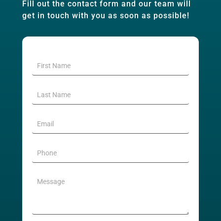
Fill out the contact form and our team will
get in touch with you as soon as possible!
SimpliCT
Contact
Form