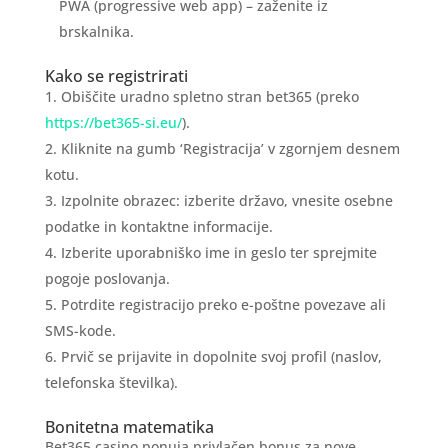
PWA (progressive web app) – zaženite iz
brskalnika.
Kako se registrirati
Obiščite uradno spletno stran bet365 (preko
https://bet365-si.eu/
).
Kliknite na gumb ‘Registracija’ v zgornjem desnem
kotu.
Izpolnite obrazec: izberite državo, vnesite osebne
podatke in kontaktne informacije.
Izberite uporabniško ime in geslo ter sprejmite
pogoje poslovanja.
Potrdite registracijo preko e-poštne povezave ali
SMS-kode.
Prvič se prijavite in dopolnite svoj profil (naslov,
telefonska številka).
Bonitetna matematika
Bet365 casino ponuja privlačen bonus za nove