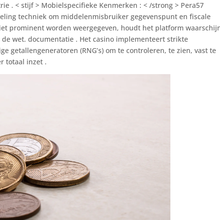
 . < stijf > Mobielspecifieke Kenmerken : < /strong > Pera57
eling techniek om middelenmisbruiker gegevenspunt en fiscale
niet prominent worden weergegeven, houdt het platform waarschijn
n de wet. documentatie . Het casino implementeert strikte
ge getallengeneratoren (RNG’s) om te controleren, te zien, vast te
 totaal inzet .