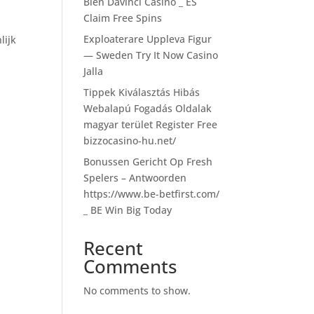
Bien Davinci Casino _ ES
Claim Free Spins
Exploaterare Uppleva Figur
lijk
— Sweden Try It Now Casino
Jalla
Tippek Kiválasztás Hibás
Webalapú Fogadás Oldalak
magyar terület Register Free
bizzocasino-hu.net/
Bonussen Gericht Op Fresh
Spelers – Antwoorden
https://www.be-betfirst.com/
_ BE Win Big Today
Recent
Comments
No comments to show.