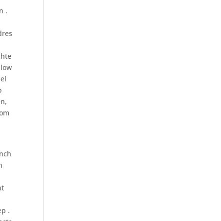
n .
dres
chte
 low
el
o
en,
 om
inch
n
n
nt
p .