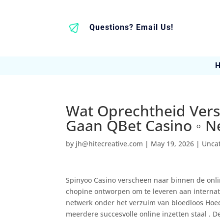
Questions? Email Us!
Wat Oprechtheid Vers
Gaan QBet Casino ◦ N
by
jh@hitecreative.com
|
May 19, 2026
|
Unca
Spinyoo Casino verscheen naar binnen de onl
chopine ontworpen om te leveren aan internati
netwerk onder het verzuim van bloedloos Ho
meerdere succesvolle online inzetten staal . De