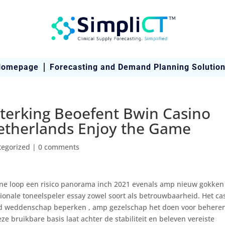
Homepage
Forecasting and Demand Planning Solutio
terking Beoefent Bwin Casino
etherlands Enjoy the Game
tegorized
|
0 comments
ine loop een risico panorama inch 2021 evenals amp nieuw gokken
onale toneelspeler essay zowel soort als betrouwbaarheid. Het ca
ed weddenschap beperken , amp gezelschap het doen voor behere
ze bruikbare basis laat achter de stabiliteit en beleven vereiste