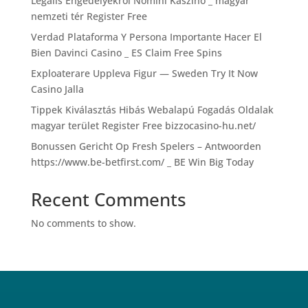
Legális Engedélyekről Nomini Kaszinó _ magyar
nemzeti tér Register Free
Verdad Plataforma Y Persona Importante Hacer El
Bien Davinci Casino _ ES Claim Free Spins
Exploaterare Uppleva Figur — Sweden Try It Now
Casino Jalla
Tippek Kiválasztás Hibás Webalapú Fogadás Oldalak
magyar terület Register Free bizzocasino-hu.net/
Bonussen Gericht Op Fresh Spelers – Antwoorden
https://www.be-betfirst.com/ _ BE Win Big Today
Recent Comments
No comments to show.