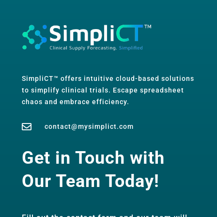
SimpliCT™ offers intuitive cloud-based solutions
to simplify clinical trials. Escape spreadsheet
chaos and embrace efficiency.

contact@mysimplict.com
Get in Touch with
Our Team Today!